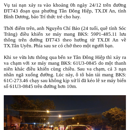
Vụ tai nạn xảy ra vào khoảng 0h ngày 24/12 trên đường
ĐT743 đoạn qua phường Tân Đông Hiệp, TX.Dĩ An, tỉnh
Bình Dương, báo Trí thức trẻ cho hay.
Thời điểm trên, anh Nguyễn Chí Bảo (24 tuổi, quê tỉnh Sóc
Trăng) điều khiển xe máy mang BKS: 59P1-485.11 lưu
thông trên đường ĐT743 theo hướng từ TX.Dĩ An về
TX.Tân Uyên. Phía sau xe có chở theo một người bạn.
Khi xe vừa lưu thông qua bến xe Tân Đông Hiệp thì xảy ra
va chạm với xe máy mang BKS: 61U3-0845 do một thanh
niên khác điều khiển cùng chiều. Sau va chạm, cả 3 nạn
nhân ngã xuống đường. Lúc này, ô tô bán tải mang BKS:
61C-273.46 chạy sau không kịp xử lí đã kéo lê xe máy biển
số 61U3-0845 trên đường hơn 10m.