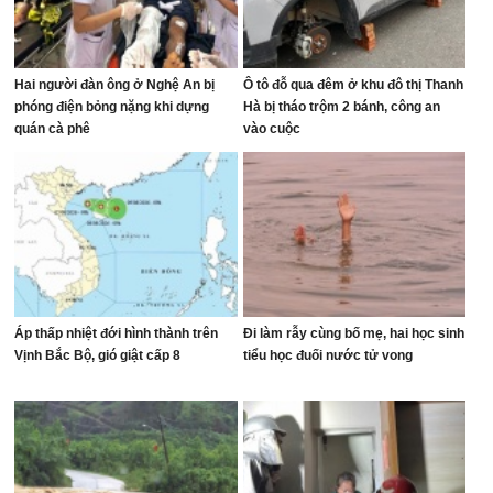
Hai người đàn ông ở Nghệ An bị
Ô tô đỗ qua đêm ở khu đô thị Thanh
phóng điện bỏng nặng khi dựng
Hà bị tháo trộm 2 bánh, công an
quán cà phê
vào cuộc
Áp thấp nhiệt đới hình thành trên
Đi làm rẫy cùng bố mẹ, hai học sinh
Vịnh Bắc Bộ, gió giật cấp 8
tiểu học đuối nước tử vong