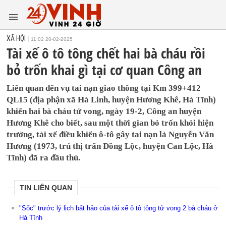
XÃ HỘI
11:02 20-02-2025
Tài xế ô tô tông chết hai bà cháu rồi
bỏ trốn khai gì tại cơ quan Công an
Liên quan đến vụ tai nạn giao thông tại Km 399+412
QL15 (địa phận xã Hà Linh, huyện Hương Khê, Hà Tĩnh)
khiến hai bà cháu tử vong, ngày 19-2, Công an huyện
Hương Khê cho biết, sau một thời gian bỏ trốn khỏi hiện
trường, tài xế điều khiển ô-tô gây tai nạn là Nguyễn Văn
Hương (1973, trú thị trấn Đồng Lộc, huyện Can Lộc, Hà
Tĩnh) đã ra đầu thú.
TIN LIÊN QUAN
"Sốc" trước lý lịch bất hảo của tài xế ô tô tông tử vong 2 bà cháu ở
Hà Tĩnh