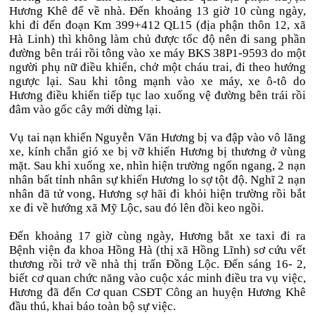
Hương Khê để về nhà. Đến khoảng 13 giờ 10 cùng ngày,
khi đi đến đoạn Km 399+412 QL15 (địa phận thôn 12, xã
Hà Linh) thì không làm chủ được tốc độ nên đi sang phần
đường bên trái rồi tông vào xe máy BKS 38P1-9593 do một
người phụ nữ điều khiển, chở một cháu trai, đi theo hướng
ngược lại. Sau khi tông mạnh vào xe máy, xe ô-tô do
Hương điều khiển tiếp tục lao xuống vệ đường bên trái rồi
đâm vào gốc cây mới dừng lại.
Vụ tai nạn khiến Nguyễn Văn Hương bị va đập vào vô lăng
xe, kính chắn gió xe bị vỡ khiến Hương bị thương ở vùng
mặt. Sau khi xuống xe, nhìn hiện trường ngổn ngang, 2 nạn
nhân bất tỉnh nhân sự khiến Hương lo sợ tột độ. Nghĩ 2 nạn
nhân đã tử vong, Hương sợ hãi đi khỏi hiện trường rồi bắt
xe đi về hướng xã Mỹ Lộc, sau đó lên đồi keo ngồi.
Đến khoảng 17 giờ cùng ngày, Hương bắt xe taxi đi ra
Bệnh viện đa khoa Hồng Hà (thị xã Hồng Lĩnh) sơ cứu vết
thương rồi trở về nhà thị trấn Đồng Lộc. Đến sáng 16- 2,
biết cơ quan chức năng vào cuộc xác minh điều tra vụ việc,
Hương đã đến Cơ quan CSĐT Công an huyện Hương Khê
đầu thú, khai báo toàn bộ sự việc.