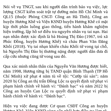
Nói về vụ TNGT, sau khi người dân trình báo vụ việc, lực
lượng CSGT kiểm soát trật tự đường mòn Hồ Chí Minh và
QL15 (thuộc Phòng CSGT- Công an Hà Tĩnh), Công an
huyện Hương Khê và Viện KSND huyện Hương Khê có mặt
kịp thời phân luồng giao thông, tiến hành khám nghiệm
hiện trường, lập hồ sơ điều tra nguyên nhân vụ tai nạn. Hai
nạn nhân được xác định là bà Hoàng Thị Đào (1967, trú xã
Phúc Đồng, huyện Hương Khê) và cháu Phan Văn Đăng
Khôi (2018). Vụ tai nhạn khiến cháu Khôi tử vong tại chỗ,
bà Nguyễn Thị Đào bị thương nặng được người dân đưa đi
cấp cứu nhưng cũng tử vong sau đó.
Qua xác minh nhân thân của Nguyễn Văn Hương được biết,
năm 1998, Hương từng bị TAND quận Bình Thạnh (TP Hồ
Chí Minh) xử phạt 4 năm tù về tội: “Cướp tài sản”; năm
2020 bị Công an thị trấn Đồng Lộc ra quyết định xử phạt vi
phạm hành chính về hành vi: “Đánh bạc” và năm 2022 bị
Công an huyện Can Lộc ra quyết định xử phạt vi phạm
hành chính về hành vi: “Đánh bạc”.
Hiện vụ việc đang được Cơ quan CSĐT Công an huyện
Hương Khê, Viện KSND cùng cấp phối hợp điều tra làm rõ,