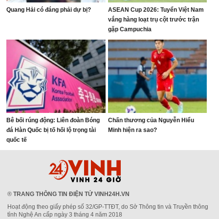
Quang Hải có đáng phải dự bị?
ASEAN Cup 2026: Tuyển Việt Nam
vắng hàng loạt trụ cột trước trận
gặp Campuchia
Bê bối rúng động: Liên đoàn Bóng
Chấn thương của Nguyễn Hiểu
đá Hàn Quốc bị tố hối lộ trọng tài
Minh hiện ra sao?
quốc tế
®
TRANG THÔNG TIN ĐIỆN TỬ VINH24H.VN
Hoạt động theo giấy phép số 32/GP-TTĐT, do Sở Thông tin và Truyền thông
tỉnh Nghệ An cấp ngày 3 tháng 4 năm 2018