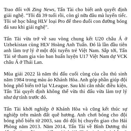
Trao đổi với
Zing News
, Tấn Tài cho biết anh quyết định
giải nghệ. "Tôi đã 39 tuổi rồi, còn gì nữa đâu mà luyến tiếc.
Tôi sẽ học bằng HLV loại Pro để theo đuổi con đường bóng
đá sau khi giải nghệ".
Tấn Tài vừa trở về sau vòng chung kết U20 châu Á ở
Uzbekistan cùng HLV Hoàng Anh Tuấn. Đó là lần đầu tiên
anh làm trợ lý ở một đội tuyển trẻ Việt Nam. Sắp tới, Tấn
Tài sẽ tham gia vào ban huấn luyện U17 Việt Nam dự VCK
châu Á ở Thái Lan.
Mùa giải 2022 là năm thi đấu cuối cùng của cầu thủ sinh
năm 1984 trong màu áo Khánh Hòa. Anh góp phần giúp đội
bóng phố biển trở lại V.League. Sau khi cân nhắc điều kiện,
Tấn Tài quyết định không thể vừa thi đấu vừa làm trợ lý
như dự tính trước đó.
Tấn Tài khởi nghiệp ở Khánh Hòa và cũng kết thúc sự
nghiệp trên mảnh đất quê hương. Anh chơi bóng cho đội
bóng phố biển từ 2003, sau đó đội bị chuyển giao cho Hải
Phòng năm 2013. Năm 2014, Tấn Tài về Bình Dương thi