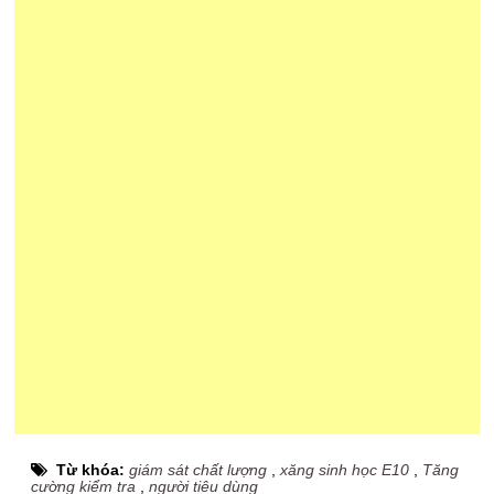
Từ khóa:
giám sát chất lượng
,
xăng sinh học E10
,
Tăng
cường kiểm tra
,
người tiêu dùng