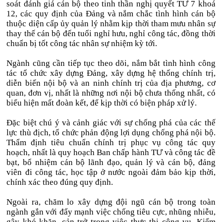
soát đánh giá cán bộ theo tinh thần nghị quyết TƯ 7 khoá
12, các quy định của Đảng và nắm chắc tình hình cán bộ
thuộc diện cấp ủy quản lý nhằm kịp thời tham mưu nhân sự
thay thế cán bộ đến tuổi nghỉ hưu, nghỉ công tác, đồng thời
chuẩn bị tốt công tác nhân sự nhiệm kỳ tới.
Ngành cũng cần tiếp tục theo dõi, nắm bắt tình hình công
tác tổ chức xây dựng Đảng, xây dựng hệ thống chính trị,
diễn biến nội bộ và an ninh chính trị của địa phương, cơ
quan, đơn vị, nhất là những nơi nội bộ chưa thống nhất, có
biểu hiện mất đoàn kết, để kịp thời có biện pháp xử lý.
Đặc biệt chú ý và cảnh giác với sự chống phá của các thế
lực thù địch, tổ chức phản động lợi dụng chống phá nội bộ.
Thẩm định tiêu chuẩn chính trị phục vụ công tác quy
hoạch, nhất là quy hoạch Ban chấp hành TƯ và công tác đề
bạt, bổ nhiệm cán bộ lãnh đạo, quản lý và cán bộ, đảng
viên đi công tác, học tập ở nước ngoài đảm bảo kịp thời,
chính xác theo đúng quy định.
Ngoài ra, chăm lo xây dựng đội ngũ cán bộ trong toàn
ngành gắn với đẩy mạnh việc chống tiêu cực, nhũng nhiễu,
gây khó khăn, cản trở trong việc thực thi công vụ. Kiểm