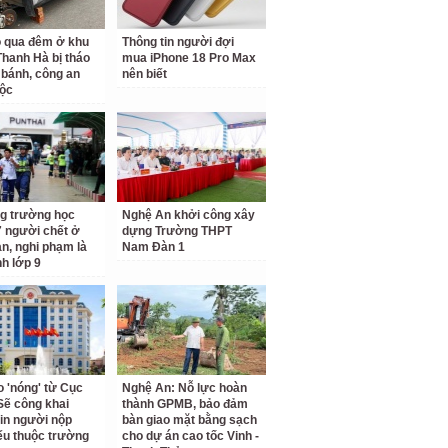
ỗ qua đêm ở khu
Thông tin người đợi
 Thanh Hà bị tháo
mua iPhone 18 Pro Max
 bánh, công an
nên biết
ộc
g trường học
Nghệ An khởi công xây
7 người chết ở
dựng Trường THPT
an, nghi phạm là
Nam Đàn 1
nh lớp 9
o 'nóng' từ Cục
Nghệ An: Nỗ lực hoàn
Sẽ công khai
thành GPMB, bảo đảm
tin người nộp
bàn giao mặt bằng sạch
ếu thuộc trường
cho dự án cao tốc Vinh -