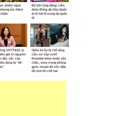
hực phẩm ngon
Bê bối rúng động: Liên
 nhưng âm thầm
đoàn Bóng đá Hàn Quốc
i thận
bị tố hối lộ trọng tài quốc
tế
ưởng VHTT&DL lo
Giữa ồn ào bị chê tăng
iều giá trị nguyên
cân, vợ sắp cưới
ét đặc sắc của
Ronaldo khoe body săn
hôn đang bị "bê
chắc, sexy trong phòng
óa"
gym, visual đủ sức dập
tắt mọi lời chê bai