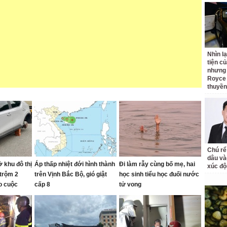
Nhìn l
tiện củ
nhưng 
Royce 
thuyền
Chú rể
dâu và
 khu đô thị
Áp thấp nhiệt đới hình thành
Đi làm rẫy cùng bố mẹ, hai
xúc độ
 trộm 2
trên Vịnh Bắc Bộ, gió giật
học sinh tiểu học đuối nước
o cuộc
cấp 8
tử vong