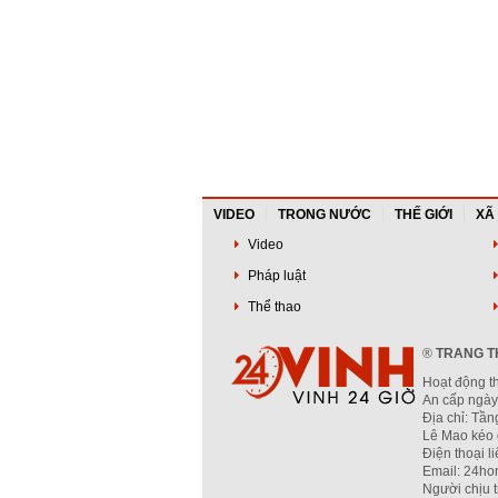
VIDEO
TRONG NƯỚC
THẾ GIỚI
XÃ
Video
Pháp luật
Thể thao
®
TRANG TH
Hoạt động t
An cấp ngày
Địa chỉ: Tầ
Lê Mao kéo 
Điện thoại l
Email: 24ho
Người chịu 