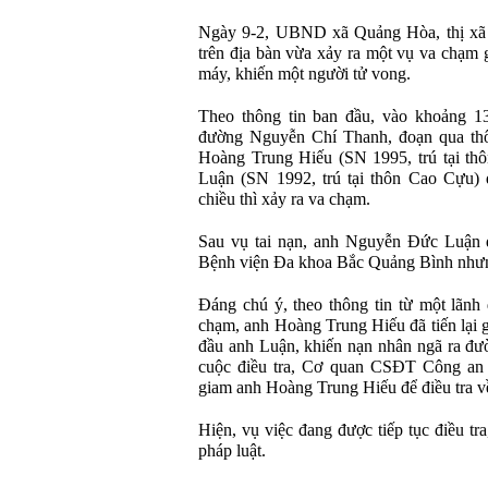
Ngày 9-2, UBND xã Quảng Hòa, thị xã 
trên địa bàn vừa xảy ra một vụ va chạm 
máy, khiến một người tử vong.
Theo thông tin ban đầu, vào khoảng 13
đường Nguyễn Chí Thanh, đoạn qua th
Hoàng Trung Hiếu (SN 1995, trú tại t
Luận (SN 1992, trú tại thôn Cao Cựu) 
chiều thì xảy ra va chạm.
Sau vụ tai nạn, anh Nguyễn Đức Luận đ
Bệnh viện Đa khoa Bắc Quảng Bình nhưn
Đáng chú ý, theo thông tin từ một lã
chạm, anh Hoàng Trung Hiếu đã tiến lại 
đầu anh Luận, khiến nạn nhân ngã ra đườn
cuộc điều tra, Cơ quan CSĐT Công an t
giam anh Hoàng Trung Hiếu để điều tra về
Hiện, vụ việc đang được tiếp tục điều tr
pháp luật.