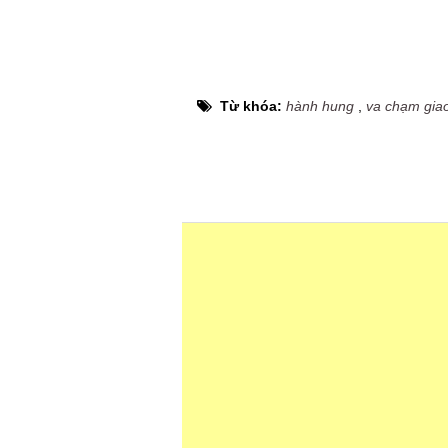
Từ khóa:
hành hung
,
va chạm gia