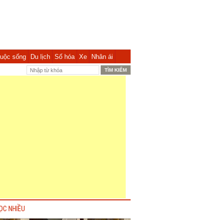
uộc sống
Du lịch
Số hóa
Xe
Nhân ái
ỌC NHIỀU