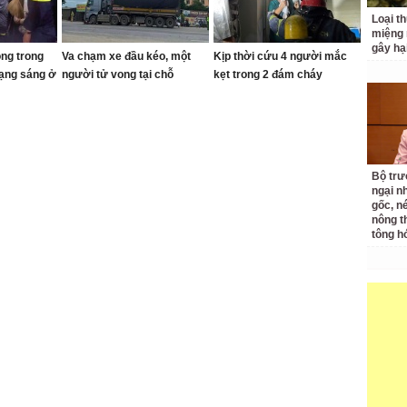
Loại t
miệng
gây hạ
ong trong
Va chạm xe đầu kéo, một
Kịp thời cứu 4 người mắc
rạng sáng ở
người tử vong tại chỗ
kẹt trong 2 đám cháy
Bộ tr
ngại nh
gốc, n
nông t
tông h