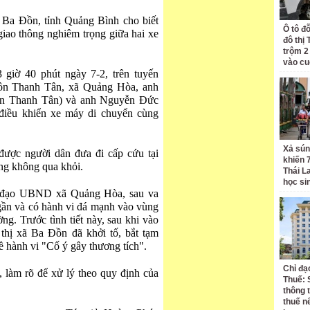
Ba Đồn, tỉnh Quảng Bình cho biết
Ô tô đ
giao thông nghiêm trọng giữa hai xe
đô thị
trộm 2
vào cu
 giờ 40 phút ngày 7-2, trên tuyến
ôn Thanh Tân, xã Quảng Hòa, anh
hôn Thanh Tân) và anh Nguyễn Đức
điều khiển xe máy di chuyển cùng
Xả sún
ược người dân đưa đi cấp cứu tại
khiến 
g không qua khỏi.
Thái L
học si
nh đạo UBND xã Quảng Hòa, sau va
gần và có hành vi đá mạnh vào vùng
g. Trước tình tiết này, sau khi vào
hị xã Ba Đồn đã khởi tố, bắt tạm
 hành vi "Cố ý gây thương tích".
Chỉ đạ
a, làm rõ để xử lý theo quy định của
Thuế: 
thông 
thuế n