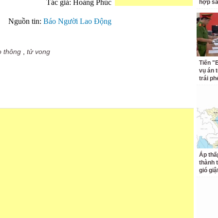
Tác giả: Hoàng Phúc
hợp s
Nguồn tin:
Báo Người Lao Động
o thông
,
tử vong
Tiến "
vụ án 
trái p
Áp thấ
thành 
gió giậ