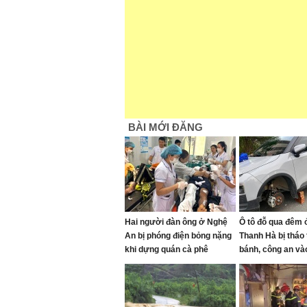
BÀI MỚI ĐĂNG
Hai người đàn ông ở Nghệ
Ô tô đỗ qua đêm ở
An bị phóng điện bỏng nặng
Thanh Hà bị tháo
khi dựng quán cà phê
bánh, công an và