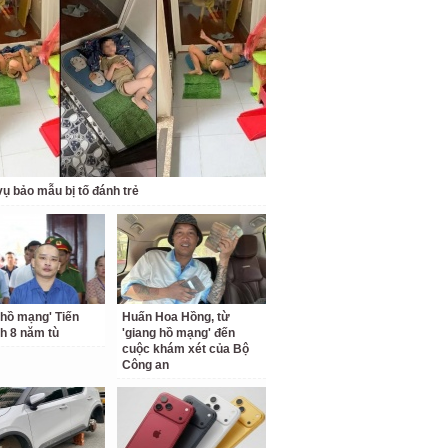
ụ bảo mẫu bị tố đánh trẻ
 hồ mạng' Tiến
Huấn Hoa Hồng, từ
nh 8 năm tù
'giang hồ mạng' đến
cuộc khám xét của Bộ
Công an