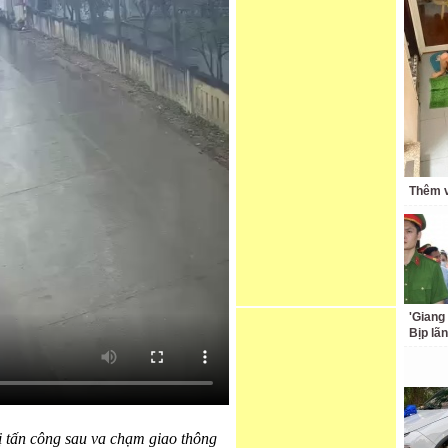
Thêm v
'Giang
Bịp lã
 tấn công sau va chạm giao thông