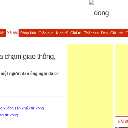
iới
Xã hội
Pháp luật
Giáo dục
Kinh tế
Giải trí
Thể thao
Đẹp
Giới trẻ
C
a chạm giao thông,
một người đàn ông nghi đã có
ục xuống sân khấu tử vong
cán tử vong
BÀI Đ