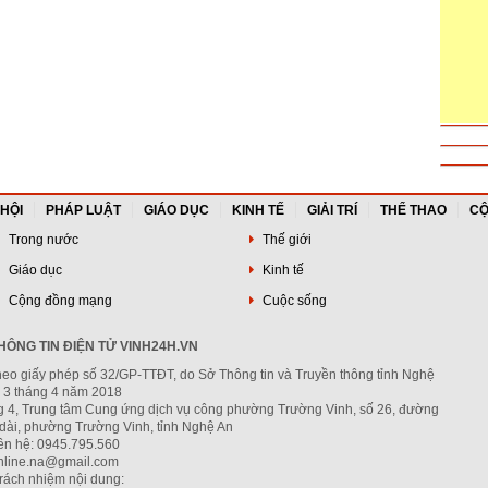
 HỘI
PHÁP LUẬT
GIÁO DỤC
KINH TẾ
GIẢI TRÍ
THỂ THAO
CỘ
Trong nước
Thế giới
Giáo dục
Kinh tế
Cộng đồng mạng
Cuộc sống
ÔNG TIN ĐIỆN TỬ VINH24H.VN
heo giấy phép số 32/GP-TTĐT, do Sở Thông tin và Truyền thông tỉnh Nghệ
 3 tháng 4 năm 2018
ng 4, Trung tâm Cung ứng dịch vụ công phường Trường Vinh, số 26, đường
dài, phường Trường Vinh, tỉnh Nghệ An
iên hệ: 0945.795.560
nline.na@gmail.com
trách nhiệm nội dung: