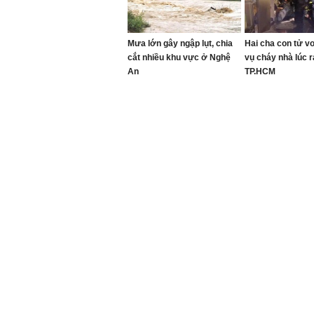
Mưa lớn gây ngập lụt, chia
Hai cha con tử v
cắt nhiều khu vực ở Nghệ
vụ cháy nhà lúc 
An
TP.HCM