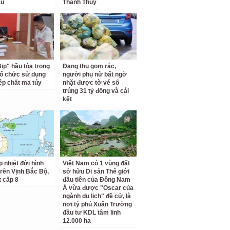
au
Thanh Thủy
Bịp" hầu tòa trong
Đang thu gom rác,
tổ chức sử dụng
người phụ nữ bất ngờ
hép chất ma túy
nhặt được tờ vé số
trúng 31 tỷ đồng và cái
kết
p nhiệt đới hình
Việt Nam có 1 vùng đất
trên Vịnh Bắc Bộ,
sở hữu Di sản Thế giới
t cấp 8
đầu tiên của Đông Nam
Á vừa được "Oscar của
ngành du lịch" đề cử, là
nơi tỷ phú Xuân Trường
đầu tư KDL tâm linh
12.000 ha