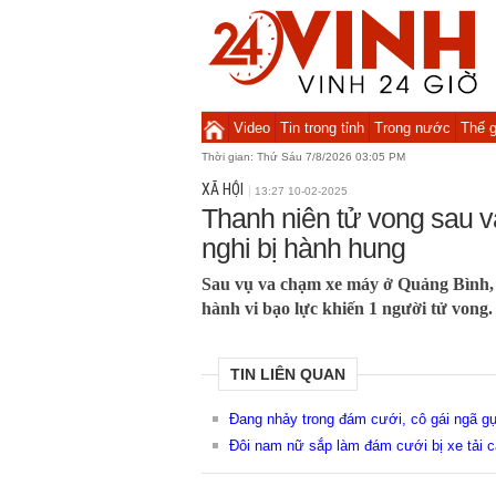
Video
Tin trong tỉnh
Trong nước
Thế g
Thời gian:
Thứ Sáu 7/8/2026 03:05 PM
XÃ HỘI
13:27 10-02-2025
Thanh niên tử vong sau v
nghi bị hành hung
Sau vụ va chạm xe máy ở Quảng Bình, 
hành vi bạo lực khiến 1 người tử vong.
TIN LIÊN QUAN
Đang nhảy trong đám cưới, cô gái ngã g
Đôi nam nữ sắp làm đám cưới bị xe tải 