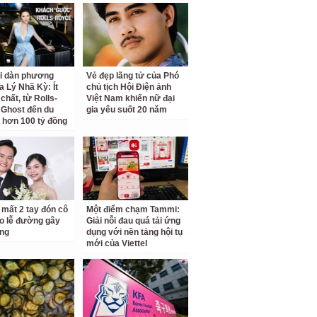
ại dàn phương
Vẻ đẹp lãng tử của Phó
a Lý Nhã Kỳ: Ít
chủ tịch Hội Điện ảnh
chất, từ Rolls-
Việt Nam khiến nữ đại
Ghost đến du
gia yêu suốt 20 năm
 hơn 100 tỷ đồng
 mất 2 tay đón cô
Một điểm chạm Tammi:
o lễ đường gây
Giải nỗi đau quá tải ứng
ng
dụng với nền tảng hội tụ
mới của Viettel