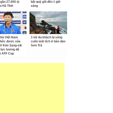
 gần 27.000 tỷ
bắt quỳ gối đến 1 giờ
ại Hà Tĩnh
sáng
thủ Việt Nam
3 nữ du khách bị sóng
thức được xóa
cuốn mất tích ở bán đảo
LV Kim Sang-sik
Sơn Trà
 lực lượng đá
t AFF Cup