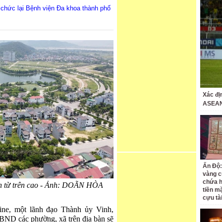
ổ chức lại Bệnh viện Đa khoa thành phố
Xác đị
ASEAN
Ấn Độ:
vàng c
chứa h
ìn từ trên cao - Ảnh: DOÃN HÒA
tiền m
cựu tà
line, một lãnh đạo Thành ủy Vinh,
BND các phường, xã trên địa bàn sẽ