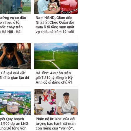
rường vụ xe đầu
Nam NSND, Giám đốc
ở nhiều ô tô
Nhà hát Chèo Quân đội
bốc cháy trên
mua ô tô tặng sinh nhật
c Hà Nội - Hải
vợ thiếu tá kém 12 tuổi
 Cái giá quá đắt
Hà Tĩnh: 4 dự án điện
 sĩ tử gian lận thi
gió 7.810 tỷ đồng ở Kỳ
Anh có gì đáng chú ý?
yệt Quy hoạch
Phẫn nộ lời khai của đối
ết 1/500 dự án LNG
tượng bạo hành dã man
ung Bộ tổng vốn
con riêng của "vợ hờ",