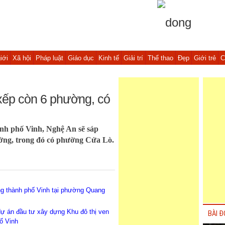
iới
Xã hội
Pháp luật
Giáo dục
Kinh tế
Giải trí
Thể thao
Đẹp
Giới trẻ
C
xếp còn 6 phường, có
nh phố Vinh, Nghệ An sẽ sáp
ường, trong đó có phường Cửa Lò.
ng thành phố Vinh tại phường Quang
 dự án đầu tư xây dựng Khu đô thị ven
BÀI Đ
ố Vinh