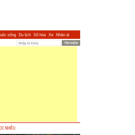
uộc sống
Du lịch
Số hóa
Xe
Nhân ái
ỌC NHIỀU