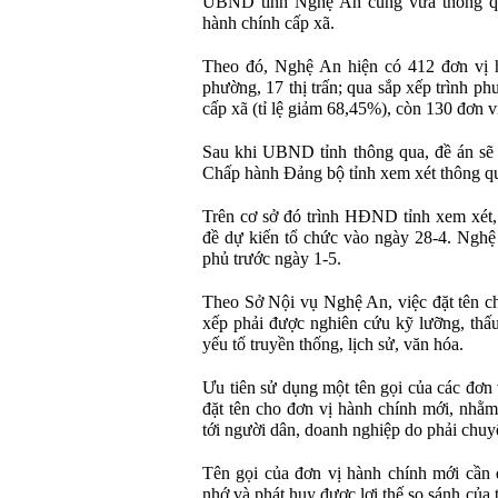
UBND tỉnh Nghệ An cũng vừa thông qua
hành chính cấp xã.
Theo đó, Nghệ An hiện có 412 đơn vị 
phường, 17 thị trấn; qua sắp xếp trình p
cấp xã (tỉ lệ giảm 68,45%), còn 130 đơn 
Sau khi UBND tỉnh thông qua, đề án sẽ
Chấp hành Đảng bộ tỉnh xem xét thông q
Trên cơ sở đó trình HĐND tỉnh xem xét,
đề dự kiến tổ chức vào ngày 28-4. Nghệ 
phủ trước ngày 1-5.
Theo Sở Nội vụ Nghệ An, việc đặt tên ch
xếp phải được nghiên cứu kỹ lưỡng, thấu
yếu tố truyền thống, lịch sử, văn hóa.
Ưu tiên sử dụng một tên gọi của các đơn 
đặt tên cho đơn vị hành chính mới, nhằm
tới người dân, doanh nghiệp do phải chuyể
Tên gọi của đơn vị hành chính mới cần 
nhớ và phát huy được lợi thế so sánh của