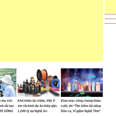
 tỏa sức
Khó khăn tài chính, Việt Á
Khai mạc vòng chung khảo
nh tái tạo
xin rút khỏi dự án thép gần
cuộc thi “Tìm kiếm tài năng
 HỒ SỐNG
1.200 tỷ tại Nghệ An
Dân ca, Ví giặm Nghệ Tĩnh”