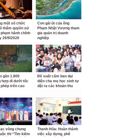
g một số chức
Con gái út của ông
ó thẩm quyền xử
Phạm Nhật Vượng tham
i phạm hành chính
gia quản trị doanh
y 26/9/2026
nghiệp
t gần 1.800
Đề xuất cấm ban đại
 hợp đi dưới tốc
diện cha mẹ học sinh tự
 phép trên cao
đặt ra các khoản thu
ạc vòng chung
Thanh Hóa: Hoàn thành
uộc thi “Tìm kiếm
việc xây dựng, phê