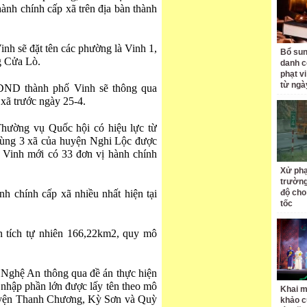
 hành chính cấp xã trên địa bàn thành
inh sẽ đặt tên các phường là Vinh 1,
Bổ sun
g Cửa Lò.
danh c
phạt v
từ ngà
ĐND thành phố Vinh sẽ thông qua
 xã trước ngày 25-4.
Thường vụ Quốc hội có hiệu lực từ
cùng 3 xã của huyện Nghi Lộc được
 Vinh mới có 33 đơn vị hành chính
Xử phạ
trường
h chính cấp xã nhiều nhất hiện tại
độ cho
tốc
n tích tự nhiên 166,22km2, quy mô
ở Nghệ An thông qua đề án thực hiện
 nhập phần lớn được lấy tên theo mô
Khai m
huyện Thanh Chương, Kỳ Sơn và Quỳ
khảo c