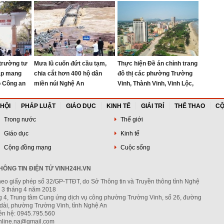
ón
năm 2026
trường tư
Mưa lũ cuốn đứt cầu tạm,
Thực hiện Đề án chỉnh trang
ập mang
chia cắt hơn 400 hộ dân
đô thị các phường Trường
ộ Công an
miền núi Nghệ An
Vinh, Thành Vinh, Vinh Lộc,
Vinh Hưng, Vinh Phú và Cửa
Lò giai đoạn 2026 – 2030
 HỘI
PHÁP LUẬT
GIÁO DỤC
KINH TẾ
GIẢI TRÍ
THỂ THAO
CỘ
Trong nước
Thế giới
Giáo dục
Kinh tế
Cộng đồng mạng
Cuộc sống
ÔNG TIN ĐIỆN TỬ VINH24H.VN
heo giấy phép số 32/GP-TTĐT, do Sở Thông tin và Truyền thông tỉnh Nghệ
 3 tháng 4 năm 2018
ng 4, Trung tâm Cung ứng dịch vụ công phường Trường Vinh, số 26, đường
dài, phường Trường Vinh, tỉnh Nghệ An
iên hệ: 0945.795.560
nline.na@gmail.com