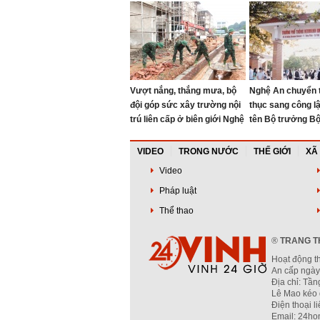
mãn nhãn
MÃI” trên Núi Nh
Vượt nắng, thắng mưa, bộ
Nghệ An chuyển 
đội góp sức xây trường nội
thục sang công l
trú liên cấp ở biên giới Nghệ
tên Bộ trưởng B
An
đầu tiên
VIDEO
TRONG NƯỚC
THẾ GIỚI
XÃ
Video
Pháp luật
Thể thao
®
TRANG TH
Hoạt động t
An cấp ngày
Địa chỉ: Tầ
Lê Mao kéo 
Điện thoại l
Email: 24ho