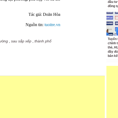
đầu tư
đồng t
Tác giả: Doãn Hòa
Nguồn tin:
tuoitre.vn
Tuyển 
ường
,
sau sắp xếp
,
thành phố
chính 
thẻ, H
đầy đủ
bán kế