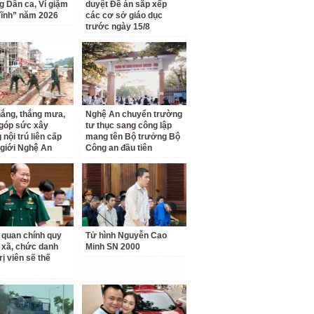
ng Dân ca, Ví giặm
duyệt Đề án sắp xếp
ĩnh” năm 2026
các cơ sở giáo dục
trước ngày 15/8
ắng, thắng mưa,
Nghệ An chuyển trường
 góp sức xây
tư thục sang công lập
nội trú liên cấp
mang tên Bộ trưởng Bộ
 giới Nghệ An
Công an đầu tiên
 quan chính quy
Tử hình Nguyễn Cao
 xã, chức danh
Minh SN 2000
rị viên sẽ thế