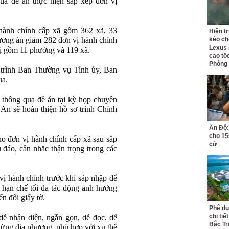
 đề án thực hiện sắp xếp đơn vị
hành chính cấp xã gồm 362 xã, 33
Hiện t
hương án giảm 282 đơn vị hành chính
kéo ch
Lexus 
vị gồm 11 phường và 119 xã.
cao tố
Phòng
 trình Ban Thường vụ Tỉnh ủy, Ban
ua.
 thông qua đề án tại kỳ họp chuyên
An sẽ hoàn thiện hồ sơ trình Chính
Ấn Độ:
cho 155
o đơn vị hành chính cấp xã sau sắp
cử
 đáo, cân nhắc thận trọng trong các
vị hành chính trước khi sáp nhập để
 hạn chế tối đa tác động ảnh hưởng
n đổi giấy tờ.
Phê du
chi ti
dễ nhận diện, ngắn gọn, dễ đọc, dễ
Bắc Tr
 từng địa phương, phù hợp với xu thế