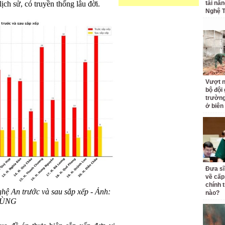
ịch sử, có truyền thống lâu đời.
tài nă
Nghệ T
Vượt n
bộ đội
trường 
ở biên
Đưa sĩ
về cấp
chính t
hệ An trước và sau sắp xếp - Ảnh:
nào?
TÙNG