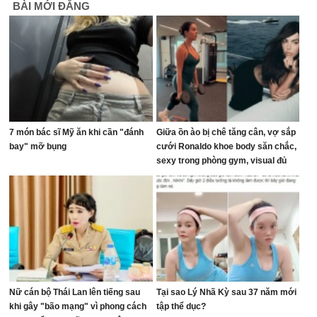
BÀI MỚI ĐĂNG
7 món bác sĩ Mỹ ăn khi cần "đánh
Giữa ồn ào bị chê tăng cân, vợ sắp
bay" mỡ bụng
cưới Ronaldo khoe body săn chắc,
sexy trong phòng gym, visual đủ
sức dập tắt mọi lời chê bai
Nữ cán bộ Thái Lan lên tiếng sau
Tại sao Lý Nhã Kỳ sau 37 năm mới
khi gây "bão mạng" vì phong cách
tập thể dục?