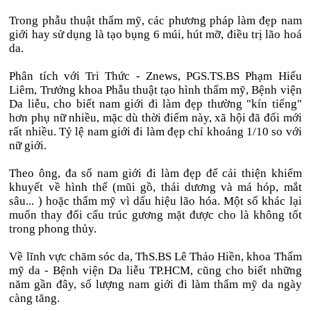
Trong phẫu thuật thẩm mỹ, các phương pháp làm đẹp nam
giới hay sử dụng là tạo bụng 6 múi, hút mỡ, điều trị lão hoá
da.
Phân tích với Tri Thức - Znews, PGS.TS.BS Phạm Hiếu
Liêm, Trưởng khoa Phẫu thuật tạo hình thẩm mỹ, Bệnh viện
Da liễu, cho biết nam giới đi làm đẹp thường "kín tiếng"
hơn phụ nữ nhiều, mặc dù thời điểm này, xã hội đã đổi mới
rất nhiều. Tỷ lệ nam giới đi làm đẹp chỉ khoảng 1/10 so với
nữ giới.
Theo ông, đa số nam giới đi làm đẹp để cải thiện khiếm
khuyết về hình thể (mũi gồ, thái dương và má hóp, mắt
sâu... ) hoặc thẩm mỹ vì dấu hiệu lão hóa. Một số khác lại
muốn thay đổi cấu trúc gương mặt được cho là không tốt
trong phong thủy.
Về lĩnh vực chăm sóc da, ThS.BS Lê Thảo Hiền, khoa Thẩm
mỹ da - Bệnh viện Da liễu TP.HCM, cũng cho biết những
năm gần đây, số lượng nam giới đi làm thẩm mỹ da ngày
càng tăng.