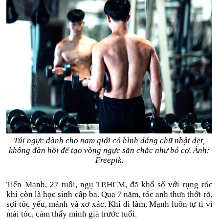
Túi ngực dành cho nam giới có hình dáng chữ nhật dẹt,
không đàn hồi để tạo vòng ngực săn chắc như bó cơ. Ảnh:
Freepik.
Tiến Mạnh, 27 tuổi, ngụ TP.HCM, đã khổ sổ với rụng tóc
khi còn là học sinh cấp ba. Qua 7 năm, tóc anh thưa thớt rõ,
sợi tóc yếu, mảnh và xơ xác. Khi đi làm, Mạnh luôn tự ti vì
mái tóc, cảm thấy mình già trước tuổi.