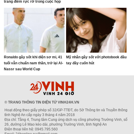
trang điểm rực rỡ trong cuộc họp
ngân sách
Ronaldo gây sốt khi diện sơ mi, 41
Mỹ nhân gây sốt với photobook đầu
tuổi vẫn chuẩn nam thần, trở lại Al-
tay đầy cuốn hút
Nassr sau World Cup
®
TRANG THÔNG TIN ĐIỆN TỬ VINH24H.VN
Hoạt động theo giấy phép số 32/GP-TTĐT, do Sở Thông tin và Truyền thông
tỉnh Nghệ An cấp ngày 3 tháng 4 năm 2018
Địa chỉ: Tầng 4, Trung tâm Cung ứng dịch vụ công phường Trường Vinh, số
26, đường Lê Mao kéo dài, phường Trường Vinh, tỉnh Nghệ An
Điện thoại liên hệ: 0945.795.560