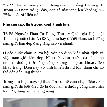
"Trước đây, số lượng khách hàng nam chỉ bằng 1/4 nữ giới.
Trong 2-3 năm trở lại đây, con số này tăng lên khoảng 20-
25%", bác sĩ Hiền nói.
Nhu cầu cao, thị trường cạnh tranh lớn
TS.BS Nguyễn Phan Tú Dung, Thư ký Quốc gia Hiệp hội
Thẩm mỹ mũi châu Á (RSA), cho hay ở Việt Nam, xu hướng
nam giới làm đẹp đang tăng cao và nhanh.
Ở các nước châu Á, xã hội vốn có định kiến nhất định về
việc nam giới làm đẹp. Nếu thời gian trước, đa số thanh
niên ra đường trời nắng cũng không mang áo khoác, đeo
khẩu trang. Điều này vô tình khiến da hư tổn, thậm chí có
thể dẫn đến ung thư da.
Trong khi hiện nay, sự thay đổi có thể cảm nhận được, khi
nam giới đã biết điều đó là độc hại, ra đường cũng che chắn
kỹ hơn, dùng kem chống nắng.