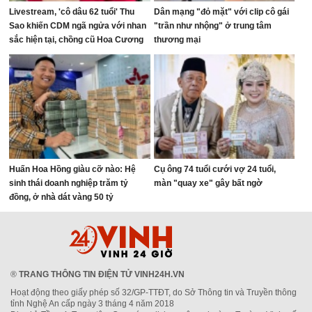
Livestream, 'cô dâu 62 tuổi' Thu
Dân mạng "đỏ mặt" với clip cô gái
Sao khiến CDM ngã ngửa với nhan
"trần như nhộng" ở trung tâm
sắc hiện tại, chồng cũ Hoa Cương
thương mại
bị réo tên
Huấn Hoa Hồng giàu cỡ nào: Hệ
Cụ ông 74 tuổi cưới vợ 24 tuổi,
sinh thái doanh nghiệp trăm tỷ
màn "quay xe" gây bất ngờ
đồng, ở nhà dát vàng 50 tỷ
®
TRANG THÔNG TIN ĐIỆN TỬ VINH24H.VN
Hoạt động theo giấy phép số 32/GP-TTĐT, do Sở Thông tin và Truyền thông
tỉnh Nghệ An cấp ngày 3 tháng 4 năm 2018