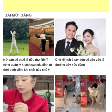
BÀI MỚI ĐĂNG
Nữ cán bộ thuế là tiểu thư RMIT
Chú rể mất 2 tay đón cô dâu vào lễ
từng quản lý khách sạn gia đình từ
đường gây xúc động
thời sinh viên, khí chất gây chú ý
trên sân golf