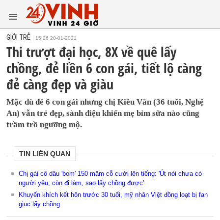
GIỚI TRẺ
15:26 20-01-2021
Thi trượt đại học, 8X về quê lấy
chồng, đẻ liền 6 con gái, tiết lộ càng
đẻ càng đẹp và giàu
Mặc dù đẻ 6 con gái nhưng chị Kiều Vân (36 tuổi, Nghệ
An) vẫn trẻ đẹp, sành điệu khiến mẹ bỉm sữa nào cũng
trầm trồ ngưỡng mộ.
TIN LIÊN QUAN
Chị gái cô dâu 'bom' 150 mâm cỗ cưới lên tiếng: 'Út nói chưa có
người yêu, còn đi làm, sao lấy chồng được'
Khuyến khích kết hôn trước 30 tuổi, mỹ nhân Việt đồng loạt bị fan
giục lấy chồng