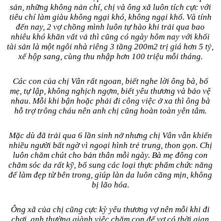
sản, những không nản chí, chị và ông xã luôn tích cực với
tiêu chí làm giàu không ngại khó, không ngại khổ. Và tính
đến nay, 2 vợ chồng mình luôn tự hào khi trải qua bao
nhiêu khó khăn vất vả thì cũng có ngày hôm nay với khối
tài sản là một ngôi nhà riêng 3 tầng 200m2 trị giá hơn 5 tỷ,
xế hộp sang, cùng thu nhập hơn 100 triệu mỗi tháng.
Các con của chị Vân rất ngoan, biết nghe lời ông bà, bố
mẹ, tự lập, không nghịch ngợm, biết yêu thương và bảo vệ
nhau. Mỗi khi bận hoặc phải đi công việc ở xa thì ông bà
hỗ trợ trông cháu nên anh chị cũng hoàn toàn yên tâm.
Mặc dù đã trải qua 6 lần sinh nở nhưng chị Vân vẫn khiến
nhiều người bất ngờ vì ngoại hình trẻ trung, thon gọn. Chị
luôn chăm chút cho bản thân mỗi ngày. Bà mẹ đông con
chăm sóc da rất kỹ, bổ sung các loại thực phẩm chức năng
để làm đẹp từ bên trong, giúp làn da luôn căng mịn, không
bị lão hóa.
Ông xã của chị cũng cực kỳ yêu thương vợ nên mỗi khi đi
chơi, anh thường giành việc chăm con để vợ có thời gian