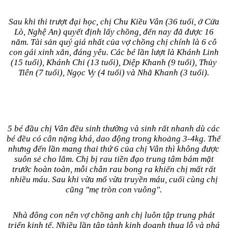
Sau khi thi trượt đại học, chị Chu Kiều Vân (36 tuổi, ở Cửa
Lò, Nghệ An) quyết định lấy chồng, đến nay đã được 16
năm. Tài sản quý giá nhất của vợ chồng chị chính là 6 cô
con gái xinh xắn, đáng yêu. Các bé lần lượt là Khánh Linh
(15 tuổi), Khánh Chi (13 tuổi), Diệp Khanh (9 tuổi), Thủy
Tiên (7 tuổi), Ngọc Vy (4 tuổi) và Nhã Khanh (3 tuổi).
5 bé đầu chị Vân đều sinh thường và sinh rất nhanh dù các
bé đều có cân nặng khá, dao động trong khoảng 3-4kg. Thế
nhưng đến lần mang thai thứ 6 của chị Vân thì không được
suôn sẻ cho lắm. Chị bị rau tiền đạo trung tâm bám mặt
trước hoàn toàn, mỗi chân rau bong ra khiến chị mất rất
nhiều máu. Sau khi vừa mổ vừa truyền máu, cuối cùng chị
cũng "mẹ tròn con vuông".
Nhà đông con nên vợ chồng anh chị luôn tập trung phát
triển kinh tế. Nhiều lần tập tành kinh doanh thua lỗ và phá