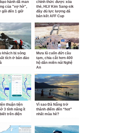
bạo hành dã man
chính thức được xóa
êng của "vợ hờ",
thẻ, HLV Kim Sang-sik
ỳ gối đến 1 giờ
đầy đủ lực lượng đá
bán kết AFF Cup
u khách bị sóng
Mưa lũ cuốn đứt cầu
ất tích ở bán đảo
tạm, chia cắt hơn 400
à
hộ dân miền núi Nghệ
An
iện thuận tiện
Vì sao Đà Nẵng trở
ờ 3 tính năng ít
thành điểm đến “hot”
biết trên điện
nhất mùa hè?