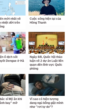
iến mới nhất về
Cuộc sống hiện tại của
 nhiệt đới trên
Hồng Thanh
ông
ện ổ dịch sốt
Ngày 8/8, Quốc hội thảo
uyết Dengue ở Hà
luận về 2 dự án Luật liên
quan đến lĩnh vực Quốc
phòng
bác sĩ Mỹ ăn khi
Vì sao có hiện tượng
đánh bay" mỡ
đang ngủ bỗng giật mình
như "rơi tự do”?