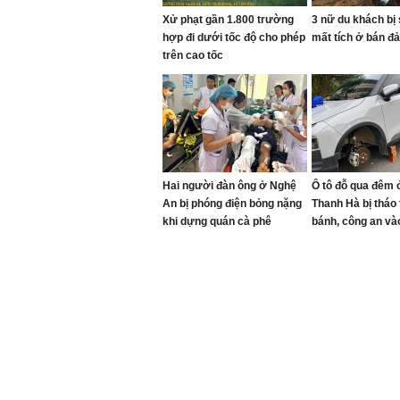
Xử phạt gần 1.800 trường
3 nữ du khách bị
hợp đi dưới tốc độ cho phép
mất tích ở bán đ
trên cao tốc
Hai người đàn ông ở Nghệ
Ô tô đỗ qua đêm ở
An bị phóng điện bỏng nặng
Thanh Hà bị tháo
khi dựng quán cà phê
bánh, công an và