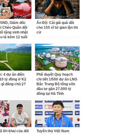
SND, Giám đốc
Ấn Độ: Cái giá quá đắt
t Chèo Quân đội
cho 155 sĩ tử gian lận thi
tô tặng sinh nhật
cử
ếu tá kém 12 tuổi
h: 4 dự án điện
Phê duyệt Quy hoạch
810 tỷ đồng ở Kỳ
chi tiết 1/500 dự án LNG
 gì đáng chú ý?
Bắc Trung Bộ tổng vốn
đầu tư gần 27.000 tỷ
đồng tại Hà Tĩnh
ộ lời khai của đối
Tuyển thủ Việt Nam