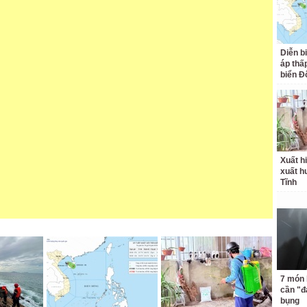
Diễn b
áp thấp
biển Đ
Xuất hi
xuất h
Tĩnh
7 món 
cần "
bụng