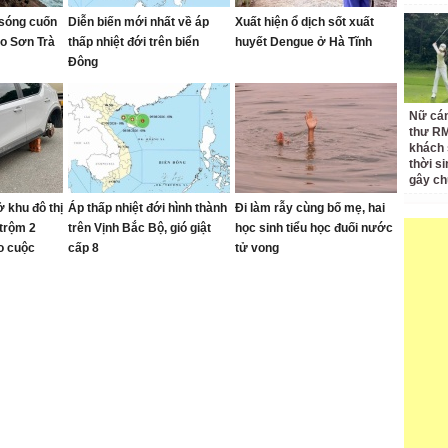
 sóng cuốn
Diễn biến mới nhất về áp
Xuất hiện ổ dịch sốt xuất
ảo Sơn Trà
thấp nhiệt đới trên biển
huyết Dengue ở Hà Tĩnh
Đông
Nữ cán
thư RM
khách 
thời si
gây ch
 khu đô thị
Áp thấp nhiệt đới hình thành
Đi làm rẫy cùng bố mẹ, hai
 trộm 2
trên Vịnh Bắc Bộ, gió giật
học sinh tiểu học đuối nước
o cuộc
cấp 8
tử vong