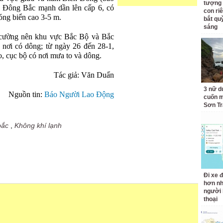
tượng 
 Đông Bắc mạnh dần lên cấp 6, có
con ri
sóng biển cao 3-5 m.
bắt qu
sáng
 cường nên khu vực Bắc Bộ và Bắc
 nơi có dông; từ ngày 26 đến 28-1,
 cục bộ có nơi mưa to và dông.
Tác giả: Văn Duẩn
3 nữ d
Nguồn tin:
Báo Người Lao Động
cuốn m
Sơn Tr
bắc
,
Không khí lạnh
Đi xe đ
hơn nh
người 
thoại