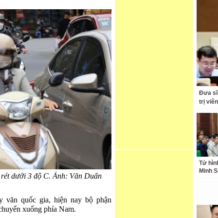
Đưa sĩ
trị viê
Tử hìn
Minh S
 rét dưới 3 độ C. Ảnh: Văn Duẩn
 văn quốc gia, hiện nay bộ phận
 chuyển xuống phía Nam.