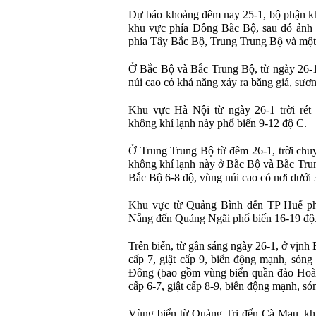
Dự báo khoảng đêm nay 25-1, bộ phận kh
khu vực phía Đông Bắc Bộ, sau đó ảnh
phía Tây Bắc Bộ, Trung Trung Bộ và một
Ở Bắc Bộ và Bắc Trung Bộ, từ ngày 26-1 t
núi cao có khả năng xảy ra băng giá, sươ
Khu vực Hà Nội từ ngày 26-1 trời rét 
không khí lạnh này phổ biến 9-12 độ C.
Ở Trung Trung Bộ từ đêm 26-1, trời chuyể
không khí lạnh này ở Bắc Bộ và Bắc Trun
Bắc Bộ 6-8 độ, vùng núi cao có nơi dưới 
Khu vực từ Quảng Bình đến TP Huế phổ
Nẵng đến Quảng Ngãi phổ biến 16-19 độ
Trên biển, từ gần sáng ngày 26-1, ở vịn
cấp 7, giật cấp 9, biển động mạnh, són
Đông (bao gồm vùng biển quần đảo Hoà
cấp 6-7, giật cấp 8-9, biển động mạnh, só
Vùng biển từ Quảng Trị đến Cà Mau, kh