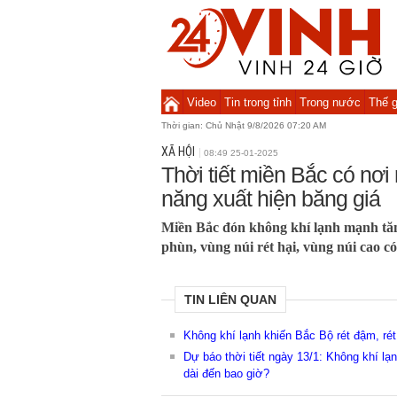
Video
Tin trong tỉnh
Trong nước
Thế g
Thời gian:
Chủ Nhật 9/8/2026 07:20 AM
XÃ HỘI
08:49 25-01-2025
Thời tiết miền Bắc có nơi 
năng xuất hiện băng giá
Miền Bắc đón không khí lạnh mạnh tăn
phùn, vùng núi rét hại, vùng núi cao c
TIN LIÊN QUAN
Không khí lạnh khiến Bắc Bộ rét đậm, rét
Dự báo thời tiết ngày 13/1: Không khí lạ
dài đến bao giờ?