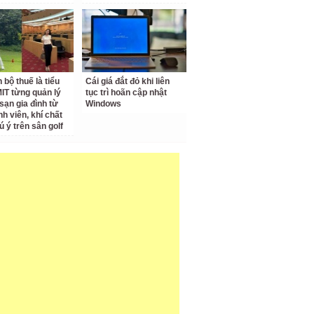
 bộ thuế là tiểu
Cái giá đắt đỏ khi liên
IT từng quản lý
tục trì hoãn cập nhật
sạn gia đình từ
Windows
nh viên, khí chất
ú ý trên sân golf