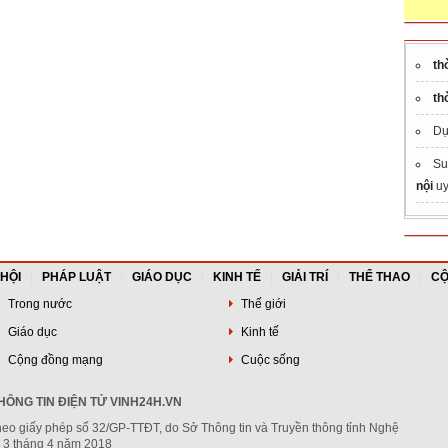
th
th
Dự
Su
nội
uy
 HỘI
PHÁP LUẬT
GIÁO DỤC
KINH TẾ
GIẢI TRÍ
THỂ THAO
CỘ
Trong nước
Thế giới
Giáo dục
Kinh tế
Cộng đồng mạng
Cuộc sống
ÔNG TIN ĐIỆN TỬ VINH24H.VN
heo giấy phép số 32/GP-TTĐT, do Sở Thông tin và Truyền thông tỉnh Nghệ
 3 tháng 4 năm 2018