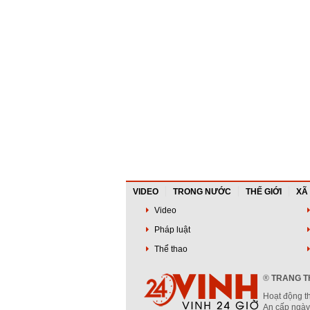
VIDEO
TRONG NƯỚC
THẾ GIỚI
XÃ
Video
Pháp luật
Thể thao
®
TRANG TH
Hoạt động t
An cấp ngày