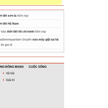
ời tiết sơn la
hôm nay
ời tiết Hà Nam
 báo
thời tiết hồ chí minh
hôm nay
adienmayantam chuyên
sửa máy giặt tại hà
 tín giá rẻ
NG ĐỒNG MẠNG
CUỘC SỐNG
Xã hội
Giải trí