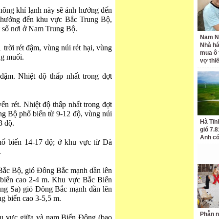
ông khí lạnh này sẽ ảnh hưởng đến
 hưởng đến khu vực Bắc Trung Bộ,
 số nơi ở Nam Trung Bộ.
Nam N
Nhà há
rời rét đậm, vùng núi rét hại, vùng
mua ô 
ng muối.
vợ thi
đậm. Nhiệt độ thấp nhất trong đợt
n rét. Nhiệt độ thấp nhất trong đợt
g Bộ phổ biến từ 9-12 độ, vùng núi
Hà Tĩn
3 độ.
gió 7.
Anh có
 biến 14-17 độ; ở khu vực từ Đà
.
h Bắc Bộ, gió Đông Bắc mạnh dần lên
g biển cao 2-4 m. Khu vực Bắc Biển
ng Sa) gió Đông Bắc mạnh dần lên
ng biển cao 3-5,5 m.
Phẫn n
u vực giữa và nam Biển Đông (bao