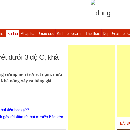
iới
Xã hội
Pháp luật
Giáo dục
Kinh tế
Giải trí
Thể thao
Đẹp
Giới trẻ
C
rét dưới 3 độ C, khả
g cường nên trời rét đậm, mưa
ó khả năng xảy ra băng giá
 hại đến bao giờ?
nh gây rét đậm rét hại ở miền Bắc kéo
BÀI Đ