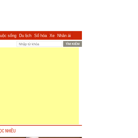
uộc sống
Du lịch
Số hóa
Xe
Nhân ái
ỌC NHIỀU