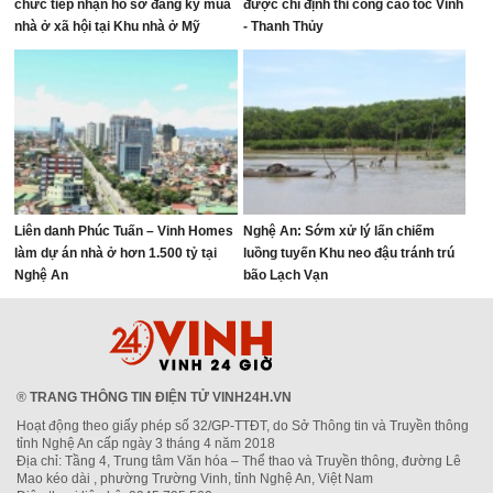
chức tiếp nhận hồ sơ đăng ký mua
được chỉ định thi công cao tốc Vinh
nhà ở xã hội tại Khu nhà ở Mỹ
- Thanh Thủy
Thượng, phường Vinh Lộc
Liên danh Phúc Tuấn – Vinh Homes
Nghệ An: Sớm xử lý lấn chiếm
làm dự án nhà ở hơn 1.500 tỷ tại
luồng tuyến Khu neo đậu tránh trú
Nghệ An
bão Lạch Vạn
®
TRANG THÔNG TIN ĐIỆN TỬ VINH24H.VN
Hoạt động theo giấy phép số 32/GP-TTĐT, do Sở Thông tin và Truyền thông
tỉnh Nghệ An cấp ngày 3 tháng 4 năm 2018
Địa chỉ: Tầng 4, Trung tâm Văn hóa – Thể thao và Truyền thông, đường Lê
Mao kéo dài , phường Trường Vinh, tỉnh Nghệ An, Việt Nam