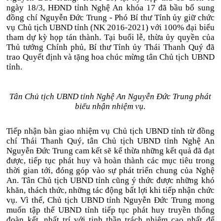
ngày 18/3, HĐND tỉnh Nghệ An khóa 17 đã bầu bổ sung
đồng chí Nguyễn Đức Trung - Phó Bí thư Tỉnh ủy giữ chức
vụ Chủ tịch UBND tỉnh (NK 2016-2021) với 100% đại biểu
tham dự kỳ họp tán thành. Tại buổi lễ, thừa ủy quyền của
Thủ tướng Chính phủ, Bí thư Tỉnh ủy Thái Thanh Quý đã
trao Quyết định và tặng hoa chúc mừng tân Chủ tịch UBND
tỉnh.
Tân Chủ tịch UBND tỉnh Nghệ An Nguyễn Đức Trung phát
biểu nhận nhiệm vụ.
Tiếp nhận bàn giao nhiệm vụ Chủ tịch UBND tỉnh từ đồng
chí Thái Thanh Quý, tân Chủ tịch UBND tỉnh Nghệ An
Nguyễn Đức Trung cam kết sẽ kế thừa những kết quả đã đạt
được, tiếp tục phát huy và hoàn thành các mục tiêu trong
thời gian tới, đóng góp vào sự phát triển chung của Nghệ
An. Tân Chủ tịch UBND tỉnh cũng ý thức được những khó
khăn, thách thức, những tác động bất lợi khi tiếp nhận chức
vụ. Vì thế, Chủ tịch UBND tỉnh Nguyễn Đức Trung mong
muốn tập thể UBND tỉnh tiếp tục phát huy truyền thống
đoàn kết, nhất trí với tinh thần trách nhiệm cao nhất để