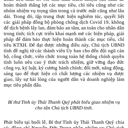
hoàn thành thắng lợi các mục tiêu, chỉ tiêu cũng như các
nhóm nhiệm vụ trọng tâm trong cả trước mắt cũng như lâu
dài. Trong đó, tập trung thực hiện nghiêm túc, quyết liệt
các giải pháp đồng bộ phòng chống dịch Covid 19, không
để dịch bệnh lây lan, đảm bảo an tâm, an toàn cho nhân dân
trong tỉnh; tích cực triển khai mạnh mẽ các biện pháp, giải
pháp để đảm bảo thực hiện hoàn thành các mục tiêu, chỉ
tiêu KTXH. Để đạt được những điều này, Chủ tịch UBND
tỉnh đề nghị từ các thành viên Ủy ban cho đến đội ngũ cán
bộ, công chức, viên chức trong toàn hệ thống chính quyền
tỉnh luôn nêu cao ý thức trách nhiệm, giữ vững đạo đức
công vụ, kỷ luật, kỷ cương hành chính; đổi mới, năng động,
sáng tạo để thực hiện có chất lượng các nhiệm vụ được
giao, lấy sự hài lòng của người dân và doanh nghiệp làm
mục tiêu phấn đấu.
Bí thư Tỉnh ủy Thái Thanh Quý phát biểu giao nhiệm vụ
cho tân Chủ tịch UBND tỉnh.
Phát biểu tại buổi lễ, Bí thư Tỉnh ủy Thái Thanh Quý chia
sẻ: đồng chí Nguyễn Đức Trung nhận nhiệm vụ Chủ tịch