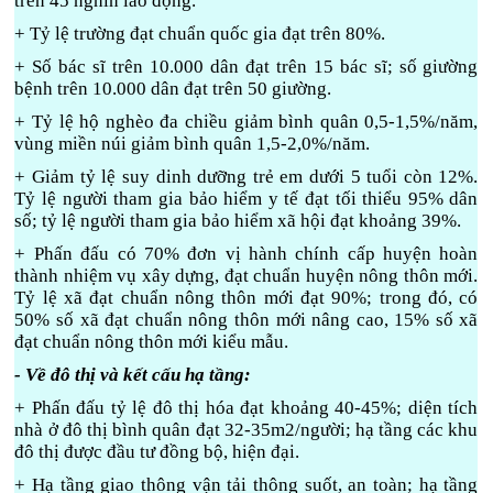
trên 45 nghìn lao động.
+ Tỷ lệ trường đạt chuẩn quốc gia đạt trên 80%.
+ Số bác sĩ trên 10.000 dân đạt trên 15 bác sĩ; số giường
bệnh trên 10.000 dân đạt trên 50 giường.
+ Tỷ lệ hộ nghèo đa chiều giảm bình quân 0,5-1,5%/năm,
vùng miền núi giảm bình quân 1,5-2,0%/năm.
+ Giảm tỷ lệ suy dinh dưỡng trẻ em dưới 5 tuổi còn 12%.
Tỷ lệ người tham gia bảo hiểm y tế đạt tối thiểu 95% dân
số; tỷ lệ người tham gia bảo hiểm xã hội đạt khoảng 39%.
+ Phấn đấu có 70% đơn vị hành chính cấp huyện hoàn
thành nhiệm vụ xây dựng, đạt chuẩn huyện nông thôn mới.
Tỷ lệ xã đạt chuẩn nông thôn mới đạt 90%; trong đó, có
50% số xã đạt chuẩn nông thôn mới nâng cao, 15% số xã
đạt chuẩn nông thôn mới kiểu mẫu.
- Về đô thị và kết cấu hạ tầng:
+ Phấn đấu tỷ lệ đô thị hóa đạt khoảng 40-45%; diện tích
nhà ở đô thị bình quân đạt 32-35m2/người; hạ tầng các khu
đô thị được đầu tư đồng bộ, hiện đại.
+ Hạ tầng giao thông vận tải thông suốt, an toàn; hạ tầng