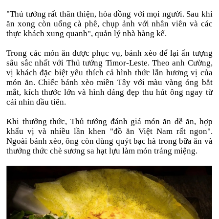
"Thủ tướng rất thân thiện, hòa đồng với mọi người. Sau khi
ăn xong còn uống cà phê, chụp ảnh với nhân viên và các
thực khách xung quanh", quản lý nhà hàng kể.
Trong các món ăn được phục vụ, bánh xèo để lại ấn tượng
sâu sắc nhất với Thủ tướng Timor-Leste. Theo anh Cường,
vị khách đặc biệt yêu thích cả hình thức lẫn hương vị của
món ăn. Chiếc bánh xèo miền Tây với màu vàng óng bắt
mắt, kích thước lớn và hình dáng đẹp thu hút ông ngay từ
cái nhìn đầu tiên.
Khi thưởng thức, Thủ tướng đánh giá món ăn dễ ăn, hợp
khẩu vị và nhiều lần khen "đồ ăn Việt Nam rất ngon".
Ngoài bánh xèo, ông còn dùng quýt bạc hà trong bữa ăn và
thưởng thức chè sương sa hạt lựu làm món tráng miệng.