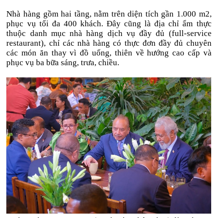
Nhà hàng gồm hai tầng, nằm trên diện tích gần 1.000 m2,
phục vụ tối đa 400 khách. Đây cũng là địa chỉ ẩm thực
thuộc danh mục nhà hàng dịch vụ đầy đủ (full-service
restaurant), chỉ các nhà hàng có thực đơn đầy đủ chuyên
các món ăn thay vì đồ uống, thiên về hướng cao cấp và
phục vụ ba bữa sáng, trưa, chiều.