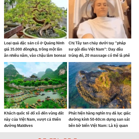
12.000 ha
Loại quả đặc sản có ở Quảng Ninh
Chị Tây tan chảy dưới tay "pháp
giá 35.000 đồng/kg, trồng một lần
sư gội đầu Việt Nam": Day đâu
ăn nhiều năm, vào chậu làm bonsai
trúng đó, 20 massage có thể là phê
giúp chiêu tài
nhất cuộc đời!
Khách quốc tế đổ xô đến vùng đất
Phát hiện hàng nghìn trụ đá lục giác
này của Việt Nam, vượt cả thiên
đường kính 50-60cm dựng san sát
đường Maldives
bên bờ biển Việt Nam: Là kỳ quan
hiếm gặp trên thế giới, đã hơn 2
triệu năm tuổi