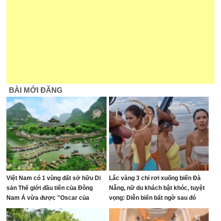
BÀI MỚI ĐĂNG
Việt Nam có 1 vùng đất sở hữu Di
Lắc vàng 3 chỉ rơi xuống biển Đà
sản Thế giới đầu tiên của Đông
Nẵng, nữ du khách bật khóc, tuyệt
Nam Á vừa được "Oscar của
vọng: Diễn biến bất ngờ sau đó
ngành du lịch" đề cử, là nơi tỷ phú
Xuân Trường đầu tư KDL tâm linh