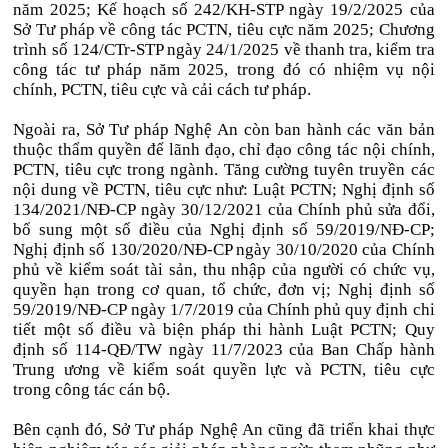
năm 2025; Kế hoạch số 242/KH-STP ngày 19/2/2025 của
Sở Tư pháp về công tác PCTN, tiêu cực năm 2025; Chương
trình số 124/CTr-STP ngày 24/1/2025 về thanh tra, kiểm tra
công tác tư pháp năm 2025, trong đó có nhiệm vụ nội
chính, PCTN, tiêu cực và cải cách tư pháp.
Ngoài ra, Sở Tư pháp Nghệ An còn ban hành các văn bản
thuộc thẩm quyền để lãnh đạo, chỉ đạo công tác nội chính,
PCTN, tiêu cực trong ngành. Tăng cường tuyên truyền các
nội dung về PCTN, tiêu cực như: Luật PCTN; Nghị định số
134/2021/NĐ-CP ngày 30/12/2021 của Chính phủ sửa đổi,
bổ sung một số điều của Nghị định số 59/2019/NĐ-CP;
Nghị định số 130/2020/NĐ-CP ngày 30/10/2020 của Chính
phủ về kiểm soát tài sản, thu nhập của người có chức vụ,
quyền hạn trong cơ quan, tổ chức, đơn vị; Nghị định số
59/2019/NĐ-CP ngày 1/7/2019 của Chính phủ quy định chi
tiết một số điều và biện pháp thi hành Luật PCTN; Quy
định số 114-QĐ/TW ngày 11/7/2023 của Ban Chấp hành
Trung ương về kiểm soát quyền lực và PCTN, tiêu cực
trong công tác cán bộ.
Bên cạnh đó, Sở Tư pháp Nghệ An cũng đã triển khai thực