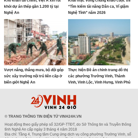
Khó khăn tài chính, Việt Á xin rút
Khai mạc vòng chung khảo cuộc thi
khỏi dự án thép gần 1.200 tỷ tại
“Tìm kiếm tài năng Dân ca, Ví giặm
Nghệ An
Nghệ Tĩnh” năm 2026
Vượt nắng, thắng mưa, bộ đội góp
Thực hiện Đề án chỉnh trang đô thị
sức xây trường nội trú liên cấp ở
các phường Trường Vinh, Thành
biên giới Nghệ An
Vinh, Vinh Lộc, Vinh Hưng, Vinh Phú
và Cửa Lò giai đoạn 2026 – 2030
®
TRANG THÔNG TIN ĐIỆN TỬ VINH24H.VN
Hoạt động theo giấy phép số 32/GP-TTĐT, do Sở Thông tin và Truyền thông
tỉnh Nghệ An cấp ngày 3 tháng 4 năm 2018
Địa chỉ: Tầng 4, Trung tâm Cung ứng dịch vụ công phường Trường Vinh, số