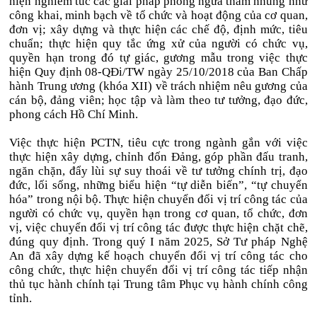
hiện nghiêm túc các giải pháp phòng ngừa tham nhũng như
công khai, minh bạch về tổ chức và hoạt động của cơ quan,
đơn vị; xây dựng và thực hiện các chế độ, định mức, tiêu
chuẩn; thực hiện quy tắc ứng xử của người có chức vụ,
quyền hạn trong đó tự giác, gương mẫu trong việc thực
hiện Quy định 08-QĐi/TW ngày 25/10/2018 của Ban Chấp
hành Trung ương (khóa XII) về trách nhiệm nêu gương của
cán bộ, đảng viên; học tập và làm theo tư tưởng, đạo đức,
phong cách Hồ Chí Minh.
Việc thực hiện PCTN, tiêu cực trong ngành gắn với việc
thực hiện xây dựng, chỉnh đốn Đảng, góp phần đấu tranh,
ngăn chặn, đẩy lùi sự suy thoái về tư tưởng chính trị, đạo
đức, lối sống, những biểu hiện “tự diễn biến”, “tự chuyển
hóa” trong nội bộ. Thực hiện chuyển đổi vị trí công tác của
người có chức vụ, quyền hạn trong cơ quan, tổ chức, đơn
vị, việc chuyển đổi vị trí công tác được thực hiện chặt chẽ,
đúng quy định. Trong quý I năm 2025, Sở Tư pháp Nghệ
An đã xây dựng kế hoạch chuyển đổi vị trí công tác cho
công chức, thực hiện chuyển đổi vị trí công tác tiếp nhận
thủ tục hành chính tại Trung tâm Phục vụ hành chính công
tỉnh.