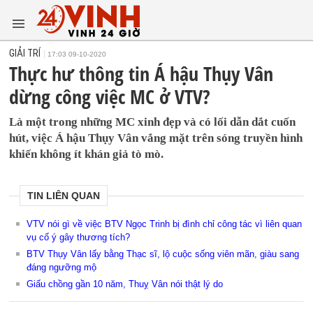
GIẢI TRÍ
17:03 09-10-2020
Thực hư thông tin Á hậu Thụy Vân
dừng công việc MC ở VTV?
Là một trong những MC xinh đẹp và có lối dẫn dắt cuốn
hút, việc Á hậu Thụy Vân vắng mặt trên sóng truyền hình
khiến không ít khán giả tò mò.
TIN LIÊN QUAN
VTV nói gì về việc BTV Ngọc Trinh bị đình chỉ công tác vì liên quan
vụ cố ý gây thương tích?
BTV Thụy Vân lấy bằng Thạc sĩ, lộ cuộc sống viên mãn, giàu sang
đáng ngưỡng mộ
Giấu chồng gần 10 năm, Thuỵ Vân nói thật lý do