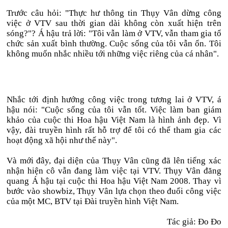
Trước câu hỏi: "Thực hư thông tin Thụy Vân dừng công
việc ở VTV sau thời gian dài không còn xuất hiện trên
sóng?"? Á hậu trả lời: "Tôi vẫn làm ở VTV, vẫn tham gia tổ
chức sản xuất bình thường. Cuộc sống của tôi vẫn ổn. Tôi
không muốn nhắc nhiều tới những việc riêng của cá nhân".
Nhắc tới định hướng công việc trong tương lai ở VTV, á
hậu nói: "Cuộc sống của tôi vẫn tốt. Việc làm ban giám
khảo của cuộc thi Hoa hậu Việt Nam là hình ảnh đẹp. Vì
vậy, đài truyền hình rất hỗ trợ để tôi có thể tham gia các
hoạt động xã hội như thế này".
Và mới đây, đại diện của Thụy Vân cũng đã lên tiếng xác
nhận hiện cô vẫn đang làm việc tại VTV. Thụy Vân đăng
quang Á hậu tại cuộc thi Hoa hậu Việt Nam 2008. Thay vì
bước vào showbiz, Thụy Vân lựa chọn theo đuổi công việc
của một MC, BTV tại Đài truyền hình Việt Nam.
Tác giả: Đo Đo