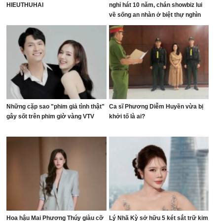
HIEUTHUHAI
nghỉ hát 10 năm, chán showbiz lui
về sống an nhàn ở biệt thự nghìn
mét vuông
Những cặp sao "phim giả tình thật"
Ca sĩ Phương Diễm Huyền vừa bị
gây sốt trên phim giờ vàng VTV
khởi tố là ai?
Hoa hậu Mai Phương Thúy giàu cỡ
Lý Nhã Kỳ sở hữu 5 két sắt trữ kim