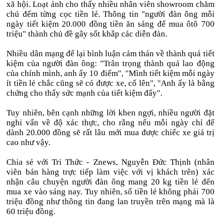
xã hội. Loạt ảnh cho thấy nhiều nhân viên showroom chăm
chú đếm từng cọc tiền lẻ. Thông tin "người đàn ông mỗi
ngày tiết kiệm 20.000 đồng tiền ăn sáng để mua ôtô 700
triệu" thành chủ đề gây sốt khắp các diễn đàn.
Nhiều dân mạng để lại bình luận cảm thán về thành quả tiết
kiệm của người đàn ông: "Trân trọng thành quả lao động
của chính mình, anh ấy 10 điểm", "Mình tiết kiệm mỗi ngày
ít tiền lẻ chắc cũng sẽ có được xe, cố lên", "Anh ấy là bằng
chứng cho thấy sức mạnh của tiết kiệm đấy".
Tuy nhiên, bên cạnh những lời khen ngợi, nhiều người đặt
nghi vấn về độ xác thực, cho rằng nếu mỗi ngày chỉ để
dành 20.000 đồng sẽ rất lâu mới mua được chiếc xe giá trị
cao như vậy.
Chia sẻ với Tri Thức - Znews, Nguyễn Đức Thịnh (nhân
viên bán hàng trực tiếp làm việc với vị khách trên) xác
nhận câu chuyện người đàn ông mang 20 kg tiền lẻ đến
mua xe vào sáng nay. Tuy nhiên, số tiền lẻ không phải 700
triệu đồng như thông tin đang lan truyền trên mạng mà là
60 triệu đồng.