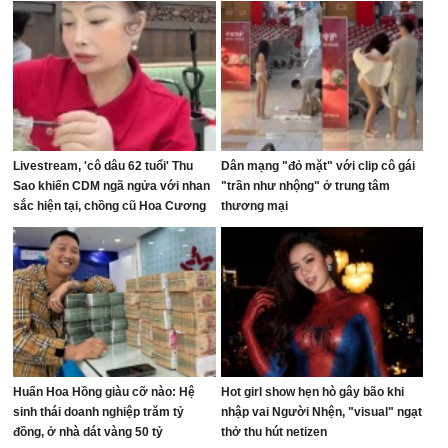
Livestream, 'cô dâu 62 tuổi' Thu
Dân mạng "đỏ mặt" với clip cô gái
Sao khiến CDM ngã ngửa với nhan
"trần như nhộng" ở trung tâm
sắc hiện tại, chồng cũ Hoa Cương
thương mại
bị réo tên
Huấn Hoa Hồng giàu cỡ nào: Hệ
Hot girl show hẹn hò gây bão khi
sinh thái doanh nghiệp trăm tỷ
nhập vai Người Nhện, "visual" ngạt
đồng, ở nhà dát vàng 50 tỷ
thở thu hút netizen