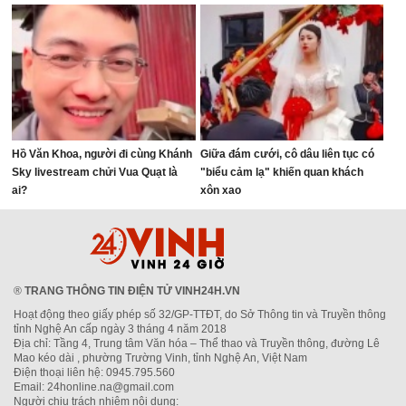
Hồ Văn Khoa, người đi cùng Khánh
Giữa đám cưới, cô dâu liên tục có
Sky livestream chửi Vua Quạt là
"biểu cảm lạ" khiến quan khách
ai?
xôn xao
®
TRANG THÔNG TIN ĐIỆN TỬ VINH24H.VN
Hoạt động theo giấy phép số 32/GP-TTĐT, do Sở Thông tin và Truyền thông
tỉnh Nghệ An cấp ngày 3 tháng 4 năm 2018
Địa chỉ: Tầng 4, Trung tâm Văn hóa – Thể thao và Truyền thông, đường Lê
Mao kéo dài , phường Trường Vinh, tỉnh Nghệ An, Việt Nam
Điện thoại liên hệ: 0945.795.560
Email: 24honline.na@gmail.com
Người chịu trách nhiệm nội dung: