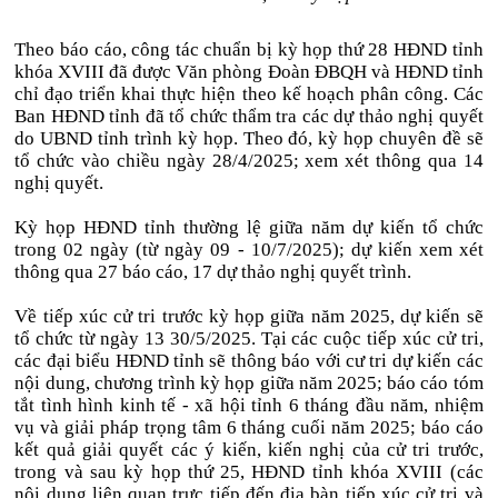
Theo báo cáo, công tác chuẩn bị kỳ họp thứ 28 HĐND tỉnh
khóa XVIII đã được Văn phòng Đoàn ĐBQH và HĐND tỉnh
chỉ đạo triển khai thực hiện theo kế hoạch phân công. Các
Ban HĐND tỉnh đã tổ chức thẩm tra các dự thảo nghị quyết
do UBND tỉnh trình kỳ họp. Theo đó, kỳ họp chuyên đề sẽ
tổ chức vào chiều ngày 28/4/2025; xem xét thông qua 14
nghị quyết.
Kỳ họp HĐND tỉnh thường lệ giữa năm dự kiến tổ chức
trong 02 ngày (từ ngày 09 - 10/7/2025); dự kiến xem xét
thông qua 27 báo cáo, 17 dự thảo nghị quyết trình.
Về tiếp xúc cử tri trước kỳ họp giữa năm 2025, dự kiến sẽ
tổ chức từ ngày 13 30/5/2025. Tại các cuộc tiếp xúc cử tri,
các đại biểu HĐND tỉnh sẽ thông báo với cư tri dự kiến các
nội dung, chương trình kỳ họp giữa năm 2025; báo cáo tóm
tắt tình hình kinh tế - xã hội tỉnh 6 tháng đầu năm, nhiệm
vụ và giải pháp trọng tâm 6 tháng cuối năm 2025; báo cáo
kết quả giải quyết các ý kiến, kiến nghị của cử tri trước,
trong và sau kỳ họp thứ 25, HĐND tỉnh khóa XVIII (các
nội dung liên quan trực tiếp đến địa bàn tiếp xúc cử tri và