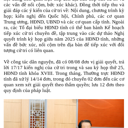
các vấn đề nổi cộm, bức xúc khác). Đồng thời tiếp thu và
giải đáp các ý kiến của cử tri về: Nội dung, chương trình kỳ
họp; kiến nghị đến Quốc hội, Chính phủ, các cơ quan
Trung ương, HĐND, UBND và các cơ quan cấp tỉnh. Ngoài
ra, các Tổ đại biểu HĐND tỉnh có thể ban hành Kế hoạch
tiếp xúc cử tri chuyên đề, tập trung vào các dự thảo Nghị
quyết trình kỳ họp giữa năm 2025 của HĐND tỉnh, những
vấn đề bức xúc, nổi cộm trên địa bàn để tiếp xúc với đối
tượng cử tri có liên quan.
Về công tác dân nguyện, đã có 08/08 đơn vị giải quyết, trả
lời 17/17 kiến nghị của cử tri trong và sau kỳ họp thứ 25,
HĐND tỉnh khóa XVIII. Trong tháng, Thường trực HĐND
tỉnh đã xử lý 14/14 đơn, trong đó chuyển 02 đơn đến các cơ
quan xem xét giải quyết theo thẩm quyền; lưu 12 đơn theo
quy định của pháp luật.