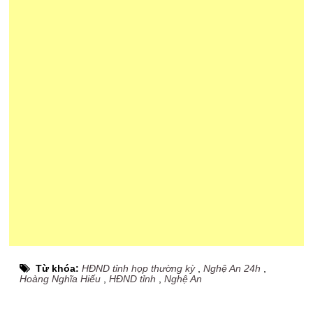
Từ khóa:
HĐND tỉnh họp thường kỳ
,
Nghệ An 24h
,
Hoàng Nghĩa Hiếu
,
HĐND tỉnh
,
Nghệ An