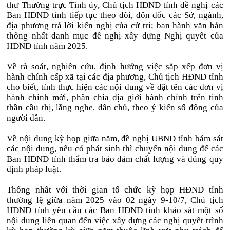
thư Thường trực Tỉnh ủy, Chủ tịch HĐND tỉnh đề nghị các
Ban HĐND tỉnh tiếp tục theo dõi, đôn đốc các Sở, ngành,
địa phương trả lời kiến nghị của cử tri; ban hành văn bản
thống nhất danh mục đề nghị xây dựng Nghị quyết của
HĐND tỉnh năm 2025.
Về rà soát, nghiên cứu, định hướng việc sắp xếp đơn vị
hành chính cấp xã tại các địa phương, Chủ tịch HĐND tỉnh
cho biết, tỉnh thực hiện các nội dung về đặt tên các đơn vị
hành chính mới, phân chia địa giới hành chính trên tinh
thần cầu thị, lắng nghe, dân chủ, theo ý kiến số đông của
người dân.
Về nội dung kỳ họp giữa năm, đề nghị UBND tỉnh bám sát
các nội dung, nếu có phát sinh thì chuyển nội dung để các
Ban HĐND tỉnh thẩm tra bảo đảm chất lượng và đúng quy
định pháp luật.
Thống nhất với thời gian tổ chức kỳ họp HĐND tỉnh
thường lệ giữa năm 2025 vào 02 ngày 9-10/7, Chủ tịch
HĐND tỉnh yêu cầu các Ban HĐND tỉnh khảo sát một số
nội dung liên quan đến việc xây dựng các nghị quyết trình