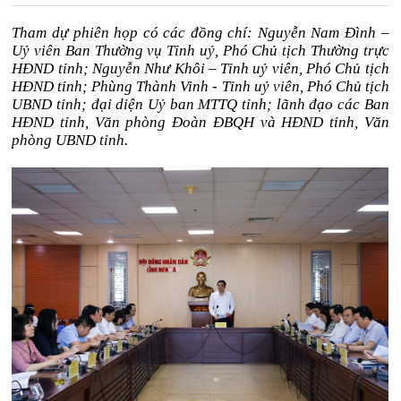
Tham dự phiên họp có các đồng chí: Nguyễn Nam Đình –
Uỷ viên Ban Thường vụ Tỉnh uỷ, Phó Chủ tịch Thường trực
HĐND tỉnh; Nguyễn Như Khôi – Tỉnh uỷ viên, Phó Chủ tịch
HĐND tỉnh; Phùng Thành Vinh - Tỉnh uỷ viên, Phó Chủ tịch
UBND tỉnh; đại diện Uỷ ban MTTQ tỉnh; lãnh đạo các Ban
HĐND tỉnh, Văn phòng Đoàn ĐBQH và HĐND tỉnh, Văn
phòng UBND tỉnh.