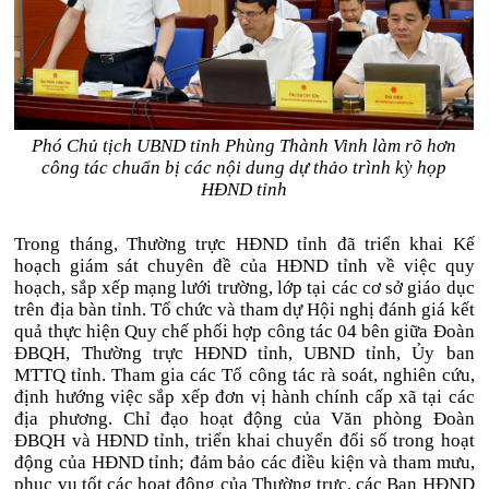
Phó Chủ tịch UBND tỉnh Phùng Thành Vinh làm rõ hơn
công tác chuẩn bị các nội dung dự thảo trình kỳ họp
HĐND tỉnh
Trong tháng, Thường trực HĐND tỉnh đã triển khai Kế
hoạch giám sát chuyên đề của HĐND tỉnh về việc quy
hoạch, sắp xếp mạng lưới trường, lớp tại các cơ sở giáo dục
trên địa bàn tỉnh. Tổ chức và tham dự Hội nghị đánh giá kết
quả thực hiện Quy chế phối hợp công tác 04 bên giữa Đoàn
ĐBQH, Thường trực HĐND tỉnh, UBND tỉnh, Ủy ban
MTTQ tỉnh. Tham gia các Tổ công tác rà soát, nghiên cứu,
định hướng việc sắp xếp đơn vị hành chính cấp xã tại các
địa phương. Chỉ đạo hoạt động của Văn phòng Đoàn
ĐBQH và HĐND tỉnh, triển khai chuyển đổi số trong hoạt
động của HĐND tỉnh; đảm bảo các điều kiện và tham mưu,
phục vụ tốt các hoạt động của Thường trực, các Ban HĐND