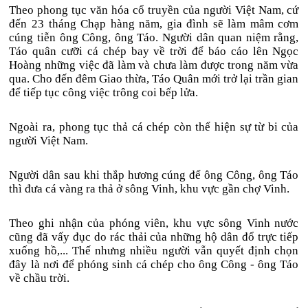
Theo phong tục văn hóa cổ truyền của người Việt Nam, cứ
đến 23 tháng Chạp hàng năm, gia đình sẽ làm mâm cơm
cúng tiễn ông Công, ông Táo. Người dân quan niệm rằng,
Táo quân cưỡi cá chép bay về trời để báo cáo lên Ngọc
Hoàng những việc đã làm và chưa làm được trong năm vừa
qua. Cho đến đêm Giao thừa, Táo Quân mới trở lại trần gian
để tiếp tục công việc trông coi bếp lửa.
Ngoài ra, phong tục thả cá chép còn thể hiện sự từ bi của
người Việt Nam.
Người dân sau khi thắp hương cúng để ông Công, ông Táo
thì đưa cá vàng ra thả ở sông Vinh, khu vực gần chợ Vinh.
Theo ghi nhận của phóng viên, khu vực sông Vinh nước
cũng đã vấy đục do rác thải của những hộ dân đổ trực tiếp
xuống hồ,... Thế nhưng nhiều người vẫn quyết định chọn
đây là nơi để phóng sinh cá chép cho ông Công - ông Táo
về chầu trời.