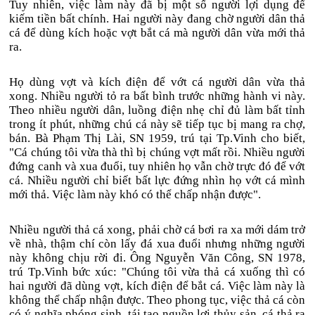
Tuy nhiên, việc làm này đã bị một số người lợi dụng để
kiếm tiền bất chính. Hai người này đang chờ người dân thả
cá để dùng kích hoặc vợt bắt cá mà người dân vừa mới thả
ra.
Họ dùng vợt và kích điện để vớt cá người dân vừa thả
xong. Nhiều người tỏ ra bất bình trước những hành vi này.
Theo nhiều người dân, luồng điện nhẹ chỉ đủ làm bất tỉnh
trong ít phút, những chú cá này sẽ tiếp tục bị mang ra chợ,
bán. Bà Phạm Thị Lài, SN 1959, trú tại Tp.Vinh cho biết,
"Cá chúng tôi vừa thà thì bị chúng vợt mất rồi. Nhiều người
đứng canh và xua đuổi, tuy nhiên họ vẫn chờ trực đó để vớt
cá. Nhiều người chỉ biết bất lực đứng nhìn họ vớt cá mình
mới thả. Việc làm này khó có thể chấp nhận được".
Nhiều người thả cá xong, phải chờ cá bơi ra xa mới dám trở
về nhà, thậm chí còn lấy đá xua đuổi nhưng những người
này không chịu rời đi. Ông Nguyễn Văn Công, SN 1978,
trú Tp.Vinh bức xúc: "Chúng tôi vừa thả cá xuống thì có
hai người đã dùng vợt, kích điện để bắt cá. Việc làm này là
không thể chấp nhận được. Theo phong tục, việc thả cá còn
có ý nghĩa phóng sinh, tái tạo nguồn lợi thủy sản, cá thả ra