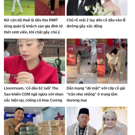
Nữ cán bộ thuế là tiểu thư RMIT
Chú rể mất 2 tay đón cô dâu vào lễ
từng quản lý khách sạn gia đình từ
đường gây xúc động
thời sinh viên, khí chất gây chú ý
trên sân golf
Livestream, 'cô dâu 62 tuổi' Thu
Dân mạng "đỏ mặt" với clip cô gái
Sao khiến CDM ngã ngửa với nhan
"trần như nhộng" ở trung tâm
sắc hiện tại, chồng cũ Hoa Cương
thương mại
bị réo tên