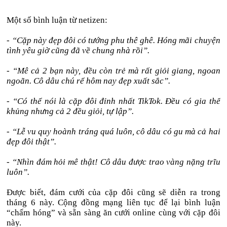
Một số bình luận từ netizen:
- “Cặp này đẹp đôi có tướng phu thê ghê. Hóng mãi chuyện
tình yêu giờ cũng đã về chung nhà rồi”.
- “Mê cả 2 bạn này, đều còn trẻ mà rất giỏi giang, ngoan
ngoãn. Cô dâu chú rể hôm nay đẹp xuất sắc”.
- “Có thể nói là cặp đôi đỉnh nhất TikTok. Đều có gia thế
khủng nhưng cả 2 đều giỏi, tự lập”.
- “Lễ vu quy hoành tráng quá luôn, cô dâu có gu mà cả hai
đẹp đôi thật”.
- “Nhìn đám hỏi mê thật! Cô dâu được trao vàng nặng trĩu
luôn”.
Được biết, đám cưới của cặp đôi cũng sẽ diễn ra trong
tháng 6 này. Cộng đồng mạng liên tục để lại bình luận
“chấm hóng” và sẵn sàng ăn cưới online cùng với cặp đôi
này.