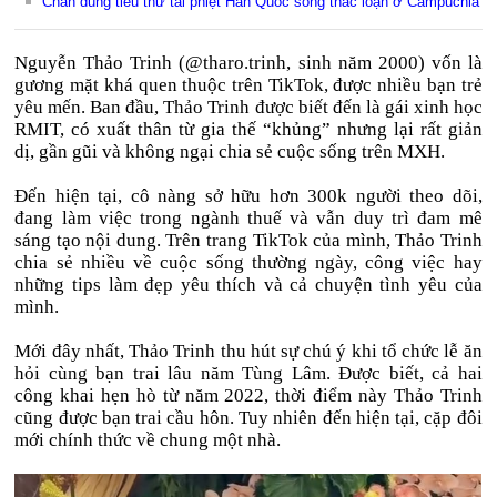
Chân dung tiểu thư tài phiệt Hàn Quốc sống thác loạn ở Campuchia
Nguyễn Thảo Trinh (@tharo.trinh, sinh năm 2000) vốn là
gương mặt khá quen thuộc trên TikTok, được nhiều bạn trẻ
yêu mến. Ban đầu, Thảo Trinh được biết đến là gái xinh học
RMIT, có xuất thân từ gia thế “khủng” nhưng lại rất giản
dị, gần gũi và không ngại chia sẻ cuộc sống trên MXH.
Đến hiện tại, cô nàng sở hữu hơn 300k người theo dõi,
đang làm việc trong ngành thuế và vẫn duy trì đam mê
sáng tạo nội dung. Trên trang TikTok của mình, Thảo Trinh
chia sẻ nhiều về cuộc sống thường ngày, công việc hay
những tips làm đẹp yêu thích và cả chuyện tình yêu của
mình.
Mới đây nhất, Thảo Trinh thu hút sự chú ý khi tổ chức lễ ăn
hỏi cùng bạn trai lâu năm Tùng Lâm. Được biết, cả hai
công khai hẹn hò từ năm 2022, thời điểm này Thảo Trinh
cũng được bạn trai cầu hôn. Tuy nhiên đến hiện tại, cặp đôi
mới chính thức về chung một nhà.