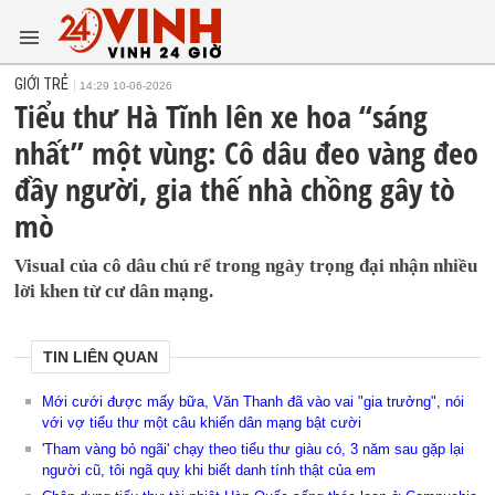
GIỚI TRẺ
14:29 10-06-2026
Tiểu thư Hà Tĩnh lên xe hoa “sáng
nhất” một vùng: Cô dâu đeo vàng đeo
đầy người, gia thế nhà chồng gây tò
mò
Visual của cô dâu chú rể trong ngày trọng đại nhận nhiều
lời khen từ cư dân mạng.
TIN LIÊN QUAN
Mới cưới được mấy bữa, Văn Thanh đã vào vai "gia trưởng", nói
với vợ tiểu thư một câu khiến dân mạng bật cười
'Tham vàng bỏ ngãi' chạy theo tiểu thư giàu có, 3 năm sau gặp lại
người cũ, tôi ngã quỵ khi biết danh tính thật của em