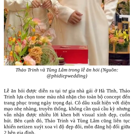
Thảo Trinh và Tùng Lâm trong lễ ăn hỏi (Nguồn:
@phidiepwedding)
Lễ ăn hỏi được diễn ra tại tư gia nhà gái ở Hà Tĩnh, Thảo
Trinh lựa chọn tone màu nhã nhặn cho toàn bộ concept đến
trang phục trong ngày trọng đại. Cô dâu xuất hiện với diện
mạo nhẹ nhàng, truyền thống, không cần quá cầu kỳ nhưng
vẫn nhận được nhiều lời khen bởi visual xinh đẹp, cuốn
hút. Bên cạnh đó, Thảo Trinh và Tùng Lâm cũng liên tục
khiến netizen xuýt xoa vì độ đẹp đôi, môn đăng hộ đối giữa
2 bên gia đình.