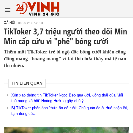
XÃ HỘI
08:25 25-07-2023
TikToker 3,7 triệu người theo dõi Min
Min cấp cứu vì "phê" bóng cười
Thêm một TikToker trẻ bị ngộ độc bóng cười khiến cộng
đồng mạng "hoang mang" vì tài thì chưa thấy mà tệ nạn
thì nhiều.
TIN LIÊN QUAN
Xôn xao thông tin TikToker Ngọc Béo qua đời, động thái của “đối
thủ mạng xã hội” Hoàng Hường gây chú ý
Bị TikToker phản ánh 'thức ăn có ruồi': Chủ quán ốc ở Huế nhận lỗi,
tạm đóng cửa