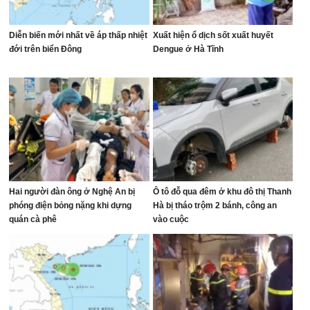
Diễn biến mới nhất về áp thấp nhiệt
Xuất hiện ổ dịch sốt xuất huyết
đới trên biển Đông
Dengue ở Hà Tĩnh
Hai người đàn ông ở Nghệ An bị
Ô tô đỗ qua đêm ở khu đô thị Thanh
phóng điện bỏng nặng khi dựng
Hà bị tháo trộm 2 bánh, công an
quán cà phê
vào cuộc