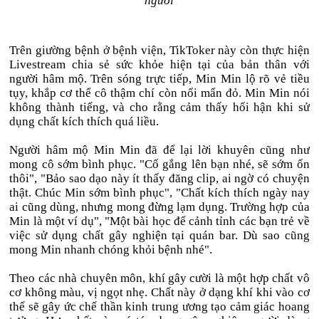
người
Trên giường bệnh ở bệnh viện, TikToker này còn thực hiện
Livestream chia sẻ sức khỏe hiện tại của bản thân với
người hâm mộ. Trên sóng trực tiếp, Min Min lộ rõ vẻ tiều
tụy, khắp cơ thể cô thậm chí còn nổi mẩn đỏ. Min Min nói
không thành tiếng, và cho rằng cảm thấy hối hận khi sử
dụng chất kích thích quá liều.
Người hâm mộ Min Min đã để lại lời khuyên cũng như
mong cô sớm bình phục. "Cố gắng lên bạn nhé, sẽ sớm ổn
thôi", "Bảo sao dạo này ít thấy đăng clip, ai ngờ có chuyện
thật. Chúc Min sớm bình phục", "Chất kích thích ngày nay
ai cũng dùng, nhưng mong đừng lạm dụng. Trường hợp của
Min là một ví dụ", "Một bài học để cảnh tỉnh các bạn trẻ về
việc sử dụng chất gây nghiện tại quán bar. Dù sao cũng
mong Min nhanh chóng khỏi bệnh nhé".
Theo các nhà chuyên môn, khí gây cười là một hợp chất vô
cơ không màu, vị ngọt nhẹ. Chất này ở dạng khí khi vào cơ
thể sẽ gây ức chế thần kinh trung ương tạo cảm giác hoang