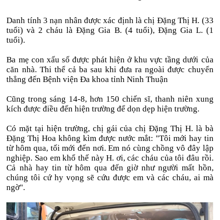
Danh tính 3 nạn nhân được xác định là chị Đặng Thị H. (33
tuổi) và 2 cháu là Đặng Gia B. (4 tuổi), Đặng Gia L. (1
tuổi).
Ba mẹ con xấu số được phát hiện ở khu vực tầng dưới của
căn nhà. Thi thể cả ba sau khi đưa ra ngoài được chuyển
thẳng đến Bệnh viện Đa khoa tỉnh Ninh Thuận
Cũng trong sáng 14-8, hơn 150 chiến sĩ, thanh niên xung
kích được điều đến hiện trường để dọn dẹp hiện trường.
Có mặt tại hiện trường, chị gái của chị Đặng Thị H. là bà
Đặng Thị Hoa không kìm được nước mắt: "Tôi mới hay tin
từ hôm qua, tối mới đến nơi. Em nó cùng chồng vô đây lập
nghiệp. Sao em khổ thế này H. ơi, các cháu của tôi đâu rồi.
Cả nhà hay tin từ hôm qua đến giờ như người mất hồn,
chúng tôi cứ hy vọng sẽ cứu được em và các cháu, ai mà
ngờ".