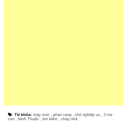
Từ khóa:
máy múc
,
phan rang
,
chó nghiệp vụ
,
3 mẹ
con
,
Ninh Thuận
,
tìm kiếm
,
cháy nhà