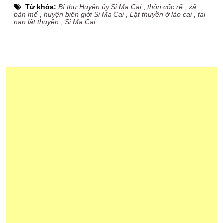
Từ khóa:
Bí thư Huyện ủy Si Ma Cai
,
thôn cốc rế
,
xã
bản mế
,
huyện biên giới Si Ma Cai
,
Lật thuyền ở lào cai
,
tai
nạn lật thuyền
,
Si Ma Cai