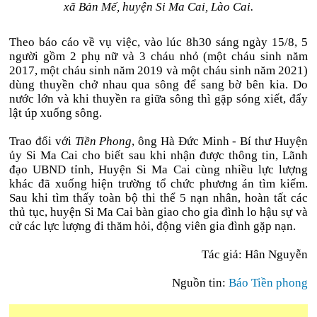
xã Bản Mế, huyện Si Ma Cai, Lào Cai.
Theo báo cáo về vụ việc, vào lúc 8h30 sáng ngày 15/8, 5
người gồm 2 phụ nữ và 3 cháu nhỏ (một cháu sinh năm
2017, một cháu sinh năm 2019 và một cháu sinh năm 2021)
dùng thuyền chở nhau qua sông để sang bờ bên kia. Do
nước lớn và khi thuyền ra giữa sông thì gặp sóng xiết, đẩy
lật úp xuống sông.
Trao đổi với
Tiền Phong
, ông Hà Đức Minh - Bí thư Huyện
ủy Si Ma Cai cho biết sau khi nhận được thông tin, Lãnh
đạo UBND tỉnh, Huyện Si Ma Cai cùng nhiều lực lượng
khác đã xuống hiện trường tổ chức phương án tìm kiếm.
Sau khi tìm thấy toàn bộ thi thể 5 nạn nhân, hoàn tất các
thủ tục, huyện Si Ma Cai bàn giao cho gia đình lo hậu sự và
cử các lực lượng đi thăm hỏi, động viên gia đình gặp nạn.
Tác giả: Hân Nguyễn
Nguồn tin:
Báo Tiền phong