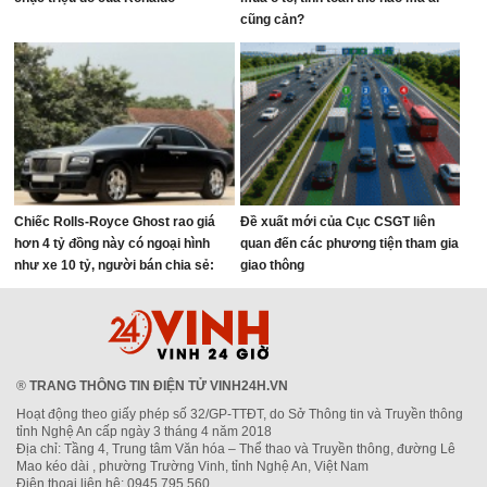
cũng cản?
Chiếc Rolls-Royce Ghost rao giá
Đề xuất mới của Cục CSGT liên
hơn 4 tỷ đồng này có ngoại hình
quan đến các phương tiện tham gia
như xe 10 tỷ, người bán chia sẻ:
giao thông
‘Vừa bảo dưỡng lớn 800 triệu đồng’
®
TRANG THÔNG TIN ĐIỆN TỬ VINH24H.VN
Hoạt động theo giấy phép số 32/GP-TTĐT, do Sở Thông tin và Truyền thông
tỉnh Nghệ An cấp ngày 3 tháng 4 năm 2018
Địa chỉ: Tầng 4, Trung tâm Văn hóa – Thể thao và Truyền thông, đường Lê
Mao kéo dài , phường Trường Vinh, tỉnh Nghệ An, Việt Nam
Điện thoại liên hệ: 0945.795.560