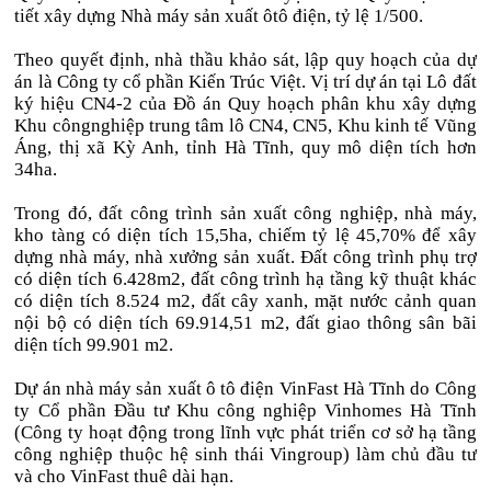
tiết xây dựng Nhà máy sản xuất ôtô điện, tỷ lệ 1/500.
Theo quyết định, nhà thầu khảo sát, lập quy hoạch của dự
án là Công ty cổ phần Kiến Trúc Việt. Vị trí dự án tại Lô đất
ký hiệu CN4-2 của Đồ án Quy hoạch phân khu xây dựng
Khu côngnghiệp trung tâm lô CN4, CN5, Khu kinh tế Vũng
Áng, thị xã Kỳ Anh, tỉnh Hà Tĩnh, quy mô diện tích hơn
34ha.
Trong đó, đất công trình sản xuất công nghiệp, nhà máy,
kho tàng có diện tích 15,5ha, chiếm tỷ lệ 45,70% để xây
dựng nhà máy, nhà xưởng sản xuất. Đất công trình phụ trợ
có diện tích 6.428m2, đất công trình hạ tầng kỹ thuật khác
có diện tích 8.524 m2, đất cây xanh, mặt nước cảnh quan
nội bộ có diện tích 69.914,51 m2, đất giao thông sân bãi
diện tích 99.901 m2.
Dự án nhà máy sản xuất ô tô điện VinFast Hà Tĩnh do Công
ty Cổ phần Đầu tư Khu công nghiệp Vinhomes Hà Tĩnh
(Công ty hoạt động trong lĩnh vực phát triển cơ sở hạ tầng
công nghiệp thuộc hệ sinh thái Vingroup) làm chủ đầu tư
và cho VinFast thuê dài hạn.