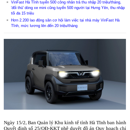
VinFast Hà Tĩnh tuyển 500 công nhân trả thu nhập 20 triệu/tháng,
'đối thủ' dòng xe mini cũng tuyển 500 người tại Hưng Yên, thu nhập
tối đa 15 triệu
Hơn 2.200 lao động săn cơ hội làm việc tại nhà máy VinFast Hà
Tĩnh, mức lương lên đến 20 triệu/tháng
Ngày 15/2, Ban Quản lý Khu kinh tế tỉnh Hà Tĩnh ban hành
Quyết định số 25/QĐ-KKT phê duyệt đồ án Quy hoạch chi