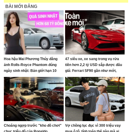
BÀI MỚI ĐĂNG
Hoa hậu Mai Phương Thúy đăng
47 siêu xe, xe sang trong vụ rửa
ảnh Rolls-Royce Phantom đúng
tiền hơn 2,2 tỷ USD sắp được đấu
ngày sinh nhật: Bản giới hạn 10
giá: Ferrari SF90 gần như mới,
chiếc toàn cầu, giá quy đổi gần 68
Rolls-Royce xếp hàng dài
tỷ đồng
Choáng ngợp trước "kho đồ chơi"
Vợ chồng lục đục vì 300 triệu vay
chục triệu đô của Ronaldo
mua ô tô, tính toán thế nào mà ai