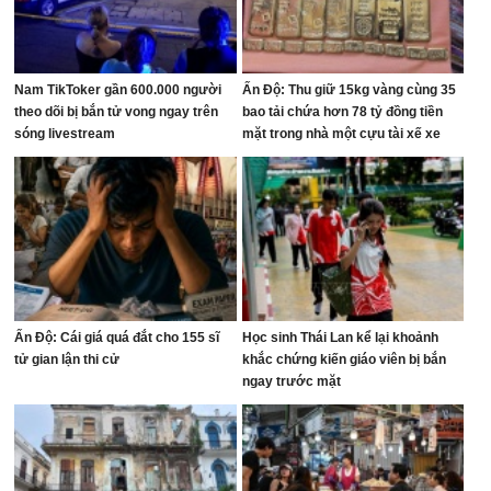
Nam TikToker gần 600.000 người
Ấn Độ: Thu giữ 15kg vàng cùng 35
theo dõi bị bắn tử vong ngay trên
bao tải chứa hơn 78 tỷ đồng tiền
sóng livestream
mặt trong nhà một cựu tài xế xe
buýt
Ấn Độ: Cái giá quá đắt cho 155 sĩ
Học sinh Thái Lan kể lại khoảnh
tử gian lận thi cử
khắc chứng kiến giáo viên bị bắn
ngay trước mặt