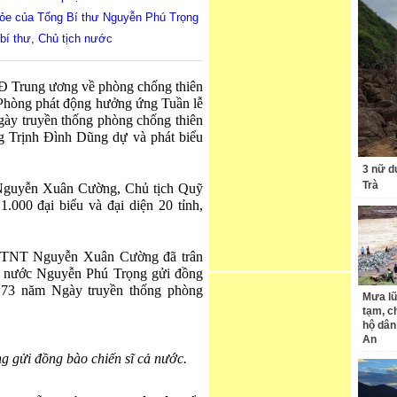
 khỏe của Tổng Bí thư Nguyễn Phú Trọng
bí thư, Chủ tịch nước
CĐ Trung ương về phòng chống thiên
Phòng phát động hưởng ứng Tuần lễ
y truyền thống phòng chống thiên
ng Trịnh Đình Dũng dự và phát biểu
3 nữ d
Trà
guyễn Xuân Cường, Chủ tịch Quỹ
000 đại biểu và đại diện 20 tỉnh,
PTNT Nguyễn Xuân Cường đã trân
ch nước Nguyễn Phú Trọng gửi đồng
 73 năm Ngày truyền thống phòng
Mưa lũ
tạm, c
hộ dân
An
 gửi đồng bào chiến sĩ cả nước.