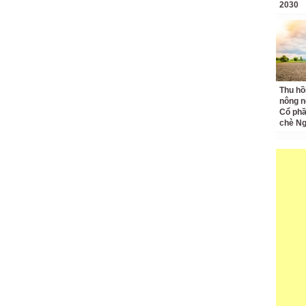
2030
Thu hồ
nông n
Cổ phầ
chè Ng