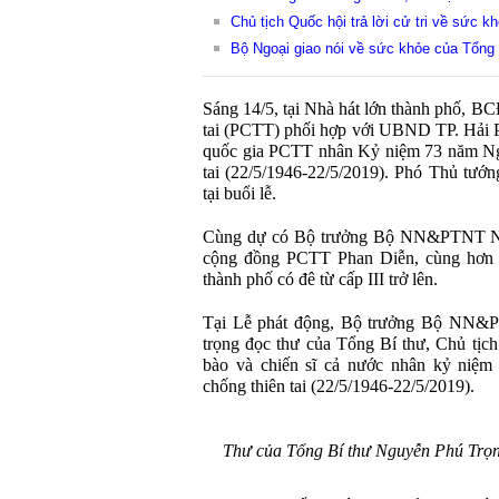
Chủ tịch Quốc hội trả lời cử tri về sức
Bộ Ngoại giao nói về sức khỏe của Tổng 
Sáng 14/5, tại Nhà hát lớn thành phố, B
tai (PCTT) phối hợp với UBND TP. Hải 
quốc gia PCTT nhân Kỷ niệm 73 năm Ngà
tai (22/5/1946-22/5/2019). Phó Thủ tướ
tại buổi lễ.
Cùng dự có Bộ trưởng Bộ NN&PTNT N
cộng đồng PCTT Phan Diễn, cùng hơn 1.
thành phố có đê từ cấp III trở lên.
Tại Lễ phát động, Bộ trưởng Bộ NN&
trọng đọc thư của Tổng Bí thư, Chủ tị
bào và chiến sĩ cả nước nhân kỷ niệm
chống thiên tai (22/5/1946-22/5/2019).
Thư của Tổng Bí thư Nguyễn Phú Trọng