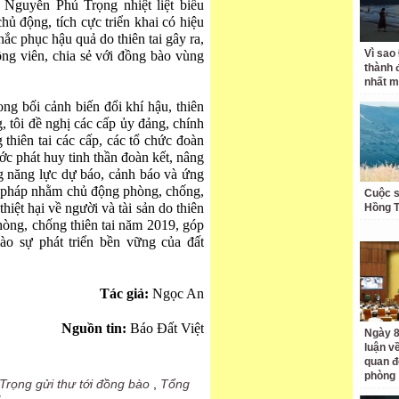
 Nguyễn Phú Trọng nhiệt liệt biểu
hủ động, tích cực triển khai có hiệu
c phục hậu quả do thiên tai gây ra,
Vì sao
ng viên, chia sẻ với đồng bào vùng
thành 
nhất m
ng bối cảnh biến đổi khí hậu, thiên
g, tôi đề nghị các cấp ủy đảng, chính
thiên tai các cấp, các tổ chức đoàn
ớc phát huy tinh thần đoàn kết, nâng
g năng lực dự báo, cảnh báo và ứng
ải pháp nhằm chủ động phòng, chống,
Cuộc s
hiệt hại về người và tài sản do thiên
Hồng 
phòng, chống thiên tai năm 2019, góp
o sự phát triển bền vững của đất
Tác giả:
Ngọc An
Nguồn tin:
Báo Đất Việt
Ngày 8
luận về
quan đ
phòng
rọng gửi thư tới đồng bào
,
Tổng
g