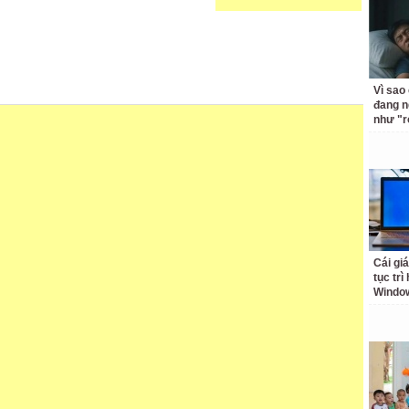
Vì sao
đang n
như "r
Cái giá
tục trì
Windo