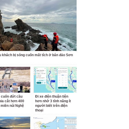
u khách bị sóng cuốn mất tích ở bán đảo Sơn
 cuốn đứt cầu
Đi xe điện thuận tiện
hia cắt hơn 400
hơn nhờ 3 tính năng ít
 miền núi Nghệ
người biết trên điện
thoại