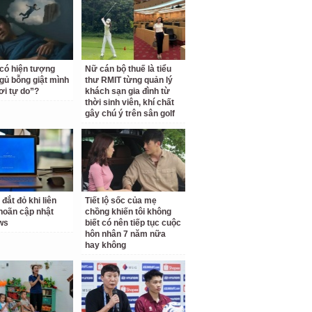
 có hiện tượng
Nữ cán bộ thuế là tiểu
gủ bỗng giật mình
thư RMIT từng quản lý
ơi tự do”?
khách sạn gia đình từ
thời sinh viên, khí chất
gây chú ý trên sân golf
 đắt đỏ khi liên
Tiết lộ sốc của mẹ
 hoãn cập nhật
chồng khiến tôi không
ws
biết có nên tiếp tục cuộc
hôn nhân 7 năm nữa
hay không