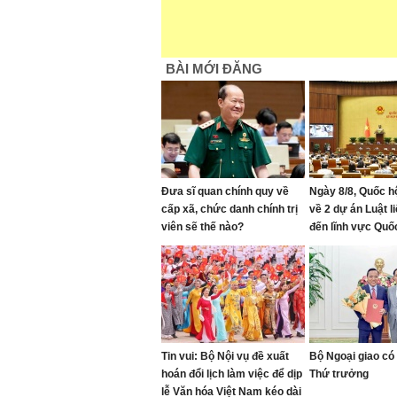
BÀI MỚI ĐĂNG
Đưa sĩ quan chính quy về
Ngày 8/8, Quốc hộ
cấp xã, chức danh chính trị
về 2 dự án Luật l
viên sẽ thế nào?
đến lĩnh vực Quố
Tin vui: Bộ Nội vụ đề xuất
Bộ Ngoại giao có
hoán đổi lịch làm việc để dịp
Thứ trưởng
lễ Văn hóa Việt Nam kéo dài