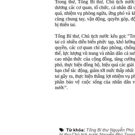
Trong thư, Tổng Bí thư, Chủ tịch nước
dương các cơ quan, tổ chức, cá nhân đã c
quả, nhiệm vụ phòng ngừa, ứng phó và khắ
cùng chung tay, vận động, quyên góp, độ
bị thiên tai.
Tổng Bí thư, Chủ tịch nước kêu gọi: "Tro
tai có nhiều diễn biến phức tạp, khó lườn
quyền, các cơ quan chỉ đạo phòng, chống 
thể, lực lượng vũ trang và nhân dân cả nư
cao nhận thức của cộng đồng, tăng cườn
phó, thực hiện đồng bộ, hiệu quả các gi
hạn chế tác động, giảm tới mức thấp nhất t
tai gây ra, thực hiện thắng lợi nhiệm vụ 
phần bảo vệ cuộc sống của nhân dân và
nước".
Từ khóa:
Tổng Bí thư Nguyễn Phú T
bí thư Chủ tịch nước Nguyễn Phú Trọn