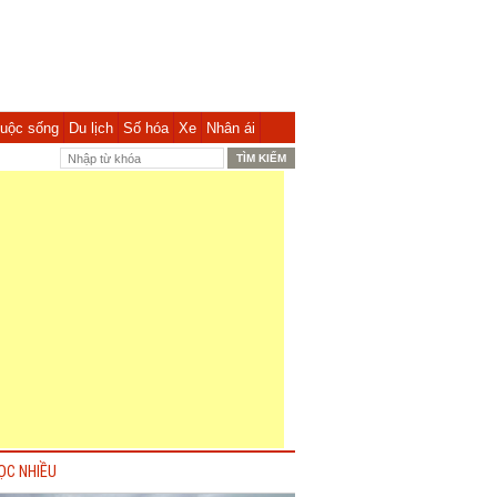
uộc sống
Du lịch
Số hóa
Xe
Nhân ái
ỌC NHIỀU