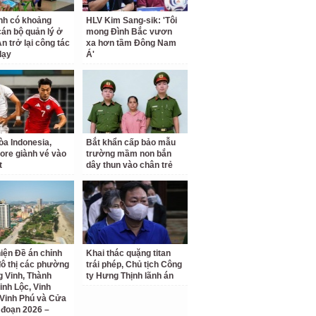
nh có khoảng
HLV Kim Sang-sik: 'Tôi
cán bộ quản lý ở
mong Đình Bắc vươn
n trở lại công tác
xa hơn tầm Đông Nam
dạy
Á'
a Indonesia,
Bắt khẩn cấp bảo mẫu
ore giành vé vào
trường mầm non bắn
t
dây thun vào chân trẻ
iện Đề án chỉnh
Khai thác quặng titan
đô thị các phường
trái phép, Chủ tịch Công
 Vinh, Thành
ty Hưng Thịnh lãnh án
inh Lộc, Vinh
Vinh Phú và Cửa
i đoạn 2026 –