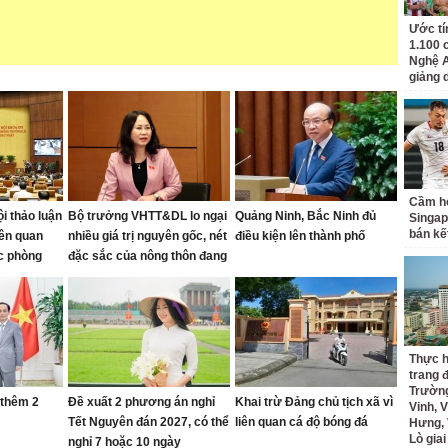
Ước tí
1.100 
Nghệ A
giảng 
Cầm hò
i thảo luận
Bộ trưởng VHTT&DL lo ngại
Quảng Ninh, Bắc Ninh đủ
Singap
bán kế
iên quan
nhiều giá trị nguyên gốc, nét
điều kiện lên thành phố
c phòng
đặc sắc của nông thôn đang
bị "bê tông hóa"
Thực h
trang 
Trường
 thêm 2
Đề xuất 2 phương án nghỉ
Khai trừ Đảng chủ tịch xã vì
Vinh, V
Tết Nguyên đán 2027, có thể
liên quan cá độ bóng đá
Hưng, 
Lò gia
nghỉ 7 hoặc 10 ngày