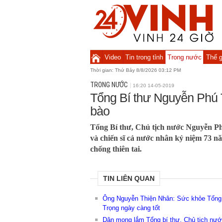
Video
Tin trong tỉnh
Trong nước
Thế g
Thời gian:
Thứ Bảy 8/8/2026 03:12 PM
TRONG NƯỚC
16:20 14-05-2019
Tổng Bí thư Nguyễn Phú T
bào
Tổng Bí thư, Chủ tịch nước Nguyễn Ph
và chiến sĩ cả nước nhân kỷ niệm 73 
chống thiên tai.
TIN LIÊN QUAN
Ông Nguyễn Thiện Nhân: Sức khỏe Tổng 
Trọng ngày càng tốt
Dân mong lắm Tổng bí thư, Chủ tịch nướ