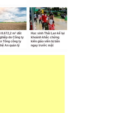
i 8.672,2 m² đất
Học sinh Thái Lan kể lại
ghiệp do Công ty
khoảnh khắc chứng
n Tổng công ty
kiến giáo viên bị bắn
hệ An quản lý
ngay trước mặt