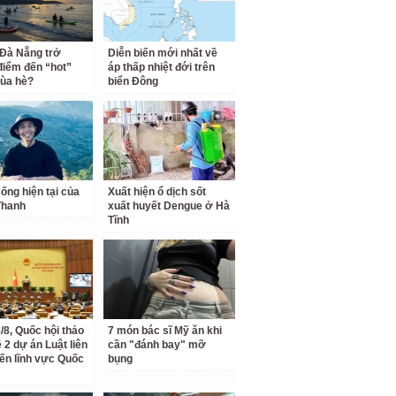
 Đà Nẵng trở
Diễn biến mới nhất về
điểm đến “hot”
áp thấp nhiệt đới trên
ùa hè?
biển Đông
ống hiện tại của
Xuất hiện ổ dịch sốt
Thanh
xuất huyết Dengue ở Hà
Tĩnh
/8, Quốc hội thảo
7 món bác sĩ Mỹ ăn khi
 2 dự án Luật liên
cần "đánh bay" mỡ
ến lĩnh vực Quốc
bụng