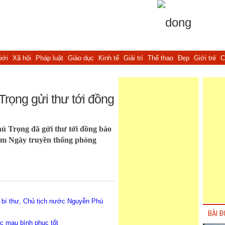
iới
Xã hội
Pháp luật
Giáo dục
Kinh tế
Giải trí
Thể thao
Đẹp
Giới trẻ
C
rọng gửi thư tới đồng
ú Trọng đã gửi thư tới đồng bào
năm Ngày truyền thống phòng
bí thư, Chủ tịch nước Nguyễn Phú
BÀI Đ
c mau bình phục tốt