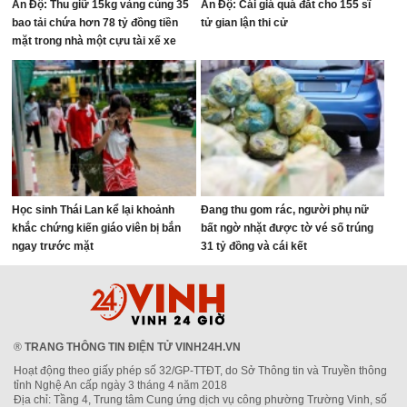
Ấn Độ: Thu giữ 15kg vàng cùng 35
Ấn Độ: Cái giá quá đắt cho 155 sĩ
bao tải chứa hơn 78 tỷ đồng tiền
tử gian lận thi cử
mặt trong nhà một cựu tài xế xe
buýt
Học sinh Thái Lan kể lại khoảnh
Đang thu gom rác, người phụ nữ
khắc chứng kiến giáo viên bị bắn
bất ngờ nhặt được tờ vé số trúng
ngay trước mặt
31 tỷ đồng và cái kết
®
TRANG THÔNG TIN ĐIỆN TỬ VINH24H.VN
Hoạt động theo giấy phép số 32/GP-TTĐT, do Sở Thông tin và Truyền thông
tỉnh Nghệ An cấp ngày 3 tháng 4 năm 2018
Địa chỉ: Tầng 4, Trung tâm Cung ứng dịch vụ công phường Trường Vinh, số