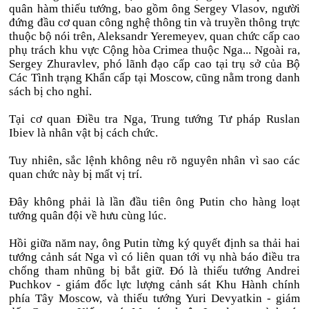
quân hàm thiếu tướng, bao gồm ông Sergey Vlasov, người
đứng đầu cơ quan công nghệ thông tin và truyền thông trực
thuộc bộ nói trên, Aleksandr Yeremeyev, quan chức cấp cao
phụ trách khu vực Cộng hòa Crimea thuộc Nga... Ngoài ra,
Sergey Zhuravlev, phó lãnh đạo cấp cao tại trụ sở của Bộ
Các Tình trạng Khẩn cấp tại Moscow, cũng nằm trong danh
sách bị cho nghỉ.
Tại cơ quan Điều tra Nga, Trung tướng Tư pháp Ruslan
Ibiev là nhân vật bị cách chức.
Tuy nhiên, sắc lệnh không nêu rõ nguyên nhân vì sao các
quan chức này bị mất vị trí.
Đây không phải là lần đầu tiên ông Putin cho hàng loạt
tướng quân đội về hưu cùng lúc.
Hồi giữa năm nay, ông Putin từng ký quyết định sa thải hai
tướng cảnh sát Nga vì có liên quan tới vụ nhà báo điều tra
chống tham nhũng bị bắt giữ. Đó là thiếu tướng Andrei
Puchkov - giám đốc lực lượng cảnh sát Khu Hành chính
phía Tây Moscow, và thiếu tướng Yuri Devyatkin - giám