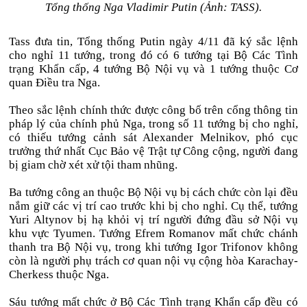
Tổng thống Nga Vladimir Putin (Ảnh: TASS).
Tass đưa tin, Tổng thống Putin ngày 4/11 đã ký sắc lệnh
cho nghỉ 11 tướng, trong đó có 6 tướng tại Bộ Các Tình
trạng Khẩn cấp, 4 tướng Bộ Nội vụ và 1 tướng thuộc Cơ
quan Điều tra Nga.
Theo sắc lệnh chính thức được công bố trên cổng thông tin
pháp lý của chính phủ Nga, trong số 11 tướng bị cho nghỉ,
có thiếu tướng cảnh sát Alexander Melnikov, phó cục
trưởng thứ nhất Cục Bảo vệ Trật tự Công cộng, người đang
bị giam chờ xét xử tội tham nhũng.
Ba tướng công an thuộc Bộ Nội vụ bị cách chức còn lại đều
nắm giữ các vị trí cao trước khi bị cho nghỉ. Cụ thể, tướng
Yuri Altynov bị hạ khỏi vị trí người đứng đầu sở Nội vụ
khu vực Tyumen. Tướng Efrem Romanov mất chức chánh
thanh tra Bộ Nội vụ, trong khi tướng Igor Trifonov không
còn là người phụ trách cơ quan nội vụ cộng hòa Karachay-
Cherkess thuộc Nga.
Sáu tướng mất chức ở Bộ Các Tình trạng Khẩn cấp đều có