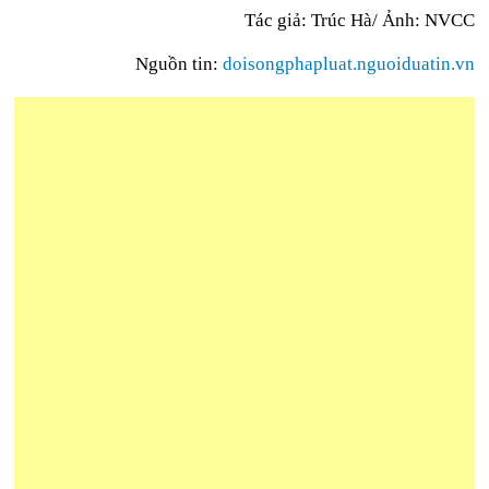
Tác giả: Trúc Hà/ Ảnh: NVCC
Nguồn tin:
doisongphapluat.nguoiduatin.vn