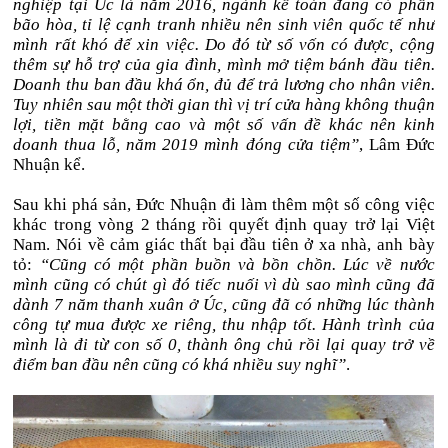
nghiệp tại Úc là năm 2016, ngành kế toán đang có phần
bão hòa, tỉ lệ cạnh tranh nhiều nên sinh viên quốc tế như
mình rất khó để xin việc. Do đó từ số vốn có được, cộng
thêm sự hỗ trợ của gia đình, mình mở tiệm bánh đầu tiên.
Doanh thu ban đầu khá ổn, đủ để trả lương cho nhân viên.
Tuy nhiên sau một thời gian thì vị trí cửa hàng không thuận
lợi, tiền mặt bằng cao và một số vấn đề khác nên kinh
doanh thua lỗ, năm 2019 mình đóng cửa tiệm”
, Lâm Đức
Nhuận kể.
Sau khi phá sản, Đức Nhuận đi làm thêm một số công việc
khác trong vòng 2 tháng rồi quyết định quay trở lại Việt
Nam. Nói về cảm giác thất bại đầu tiên ở xa nhà, anh bày
tỏ:
“Cũng có một phần buồn và bồn chồn. Lúc về nước
mình cũng có chút gì đó tiếc nuối vì dù sao mình cũng đã
dành 7 năm thanh xuân ở Úc, cũng đã có những lúc thành
công tự mua được xe riêng, thu nhập tốt. Hành trình của
mình là đi từ con số 0, thành ông chủ rồi lại quay trở về
điểm ban đầu nên cũng có khá nhiều suy nghĩ”
.