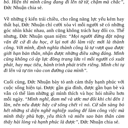
bó. Hiện thì mình cũng đang đi lên từ từ, chậm mà chắc”
,
Đức Nhuận chia sẻ.
Về những ý kiến trái chiều, cho rằng năng lực yếu kém hay
thất bại, Đức Nhuận chỉ cười xòa vì mỗi người sẽ có những
góc nhìn khác nhau, anh cũng không trách hay đôi co. Thế
nhưng, Đức Nhuận quan niệm: “
Mọi người đừng đặt nặng
vấn đề cứ đi du học, ở lại nơi đó làm việc mới là thành
công. Với mình, định nghĩa thành công là tự vượt qua được
giới hạn bản thân, nhận được những điều xứng đáng. Mình
cũng không có áp lực đồng trang lứa vì mỗi người có xuất
phát, hay mục tiêu, hành trình phát triển riêng. Mình chỉ tự
đi lên và tự tin vào con đường của mình”
.
Cuối cùng, Đức Nhuận bày tỏ anh cảm thấy hạnh phúc với
cuộc sống hiện tại. Được gần gia đình, được gần bạn bè và
vẫn có thể làm những gì mình thích và học hỏi nhiều hơn
mỗi ngày.
“Mình nghĩ, đam mê và ước mơ đôi khi chỉ đến 1
lần, nên nếu được hãy cứ sống chết vì nó. Cứ sẵn sàng bỏ
hết những sĩ diện nghề nghiệp xuống để làm công việc mà
mình thấy phù hợp, yêu thích và miễn sao bản thân cảm
thấy hài lòng và hạnh phúc là được”
, Đức Nhuận chia sẻ.