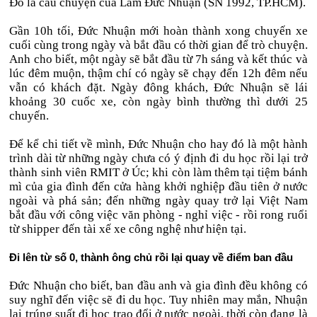
Đó là câu chuyện của Lâm Đức Nhuận (SN 1992, TP.HCM).
Gần 10h tối, Đức Nhuận mới hoàn thành xong chuyến xe
cuối cùng trong ngày và bắt đầu có thời gian để trò chuyện.
Anh cho biết, một ngày sẽ bắt đầu từ 7h sáng và kết thúc và
lúc đêm muộn, thậm chí có ngày sẽ chạy đến 12h đêm nếu
vẫn có khách đặt. Ngày đông khách, Đức Nhuận sẽ lái
khoảng 30 cuốc xe, còn ngày bình thường thì dưới 25
chuyến.
Để kể chi tiết về mình, Đức Nhuận cho hay đó là một hành
trình dài từ những ngày chưa có ý định đi du học rồi lại trở
thành sinh viên RMIT ở Úc; khi còn làm thêm tại tiệm bánh
mì của gia đình đến cửa hàng khởi nghiệp đầu tiên ở nước
ngoài và phá sản; đến những ngày quay trở lại Việt Nam
bắt đầu với công việc văn phòng - nghỉ việc - rồi rong ruổi
từ shipper đến tài xế xe công nghệ như hiện tại.
Đi lên từ số 0, thành ông chủ rồi lại quay về điểm ban đầu
Đức Nhuận cho biết, ban đầu anh và gia đình đều không có
suy nghĩ đến việc sẽ đi du học. Tuy nhiên may mắn, Nhuận
lại trúng suất đi học trao đổi ở nước ngoài, thời còn đang là