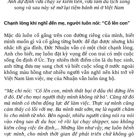
Anh dự định vừa chạy xe kiếm tiền, vừa làm du lịch song
song và sau này sẽ mở lại tiệm bánh mì ở Việt Nam
Chạnh lòng khi nghĩ đến mẹ, người luôn nói: “Cố lên con”
Mặc dù luôn cố gắng trên con đường riêng của mình, biết
mình muốn gì và cố gắng từng bước để đạt được nhưng khi
nhắc tới gia đình, Đức Nhuận vẫn có một chút chạnh lòng.
Anh cho biết, mẹ luôn đặt kỳ vọng để con trai có một cuộc
sống ổn định ở Úc. Tuy nhiên thời điểm còn là du học sinh,
anh từng đưa mẹ sang chơi và biết cuộc sống ở nước ngoài
không màu hồng như nhiều người vẫn nghĩ nên khi trở về
Việt Nam làm việc, mẹ của Nhuận vẫn luôn ủng hộ.
“Mẹ chỉ nói: ‘Cố lên con, mình thất bại ở đâu thì đứng lên
ở đó. Để cho mọi người thấy mình không từ bỏ’. Cũng từ đó
mà mình có thêm động lực để làm việc. Thực sự mình cũng
cảm thấy có lỗi với mẹ. Ba mình mất sớm, mẹ là người chăm
lo cho mình từ nhỏ. Bên ngoài, nhiều người cũng nói ra nói
vào rằng sao đi du học về rồi lại chạy shipper, sao không
kiếm công việc ổn định,... Những lần như vậy, mẹ luôn bênh
vực mình, cho mình thời gian để phát triển chứ không gò