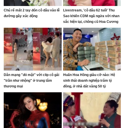
Chú rể mất 2 tay đón cô dâu vào lễ
Livestream, 'cô dâu 62 tuổi' Thu
đường gây xúc động
Sao khiến CDM ngã ngửa với nhan
sắc hiện tại, chồng cũ Hoa Cương
bị réo tên
Dân mạng "đỏ mặt" với clip cô gái
Huấn Hoa Hồng giàu cỡ nào: Hệ
"trần như nhộng" ở trung tâm
sinh thái doanh nghiệp trăm tỷ
thương mại
đồng, ở nhà dát vàng 50 tỷ