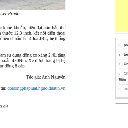
iser Prado.
c khỏe khoắn, hiện đại hơn hẳn thế
h thước 12,3 inch, kết nối điện thoại
 tiêu chuẩn là 14 loa JBL, hệ thống
ph
Nam sử dụng động cơ xăng 2.4L tăng
to
n xoắn 430Nm. Xe được trang bị hệ
Ch
tự động 8 cấp.
Ch
Tác giả: Anh Nguyễn
Biên
tin:
doisongphapluat.nguoiduatin.vn
Dự
g giá