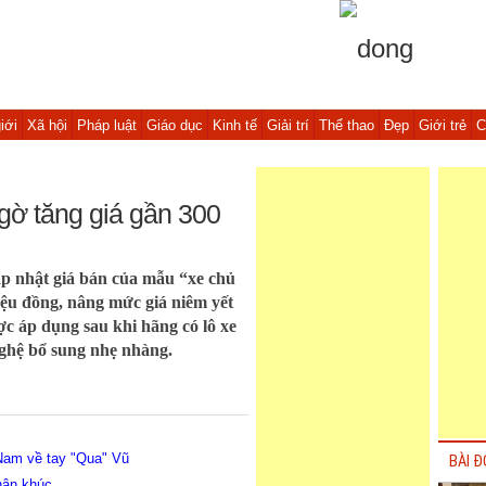
iới
Xã hội
Pháp luật
Giáo dục
Kinh tế
Giải trí
Thể thao
Đẹp
Giới trẻ
C
ngờ tăng giá gần 300
p nhật giá bán của mẫu “xe chủ
iệu đồng, nâng mức giá niêm yết
ợc áp dụng sau khi hãng có lô xe
nghệ bổ sung nhẹ nhàng.
 Nam về tay "Qua" Vũ
BÀI Đ
phân khúc