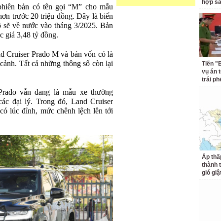
hợp s
phiên bản có tên gọi “M” cho mẫu
hơn trước 20 triệu đồng. Đây là biến
lộ sẽ về nước vào tháng 3/2025. Bản
c giá 3,48 tỷ đồng.
d Cruiser Prado M và bản vốn có là
n cảnh. Tất cả những thông số còn lại
Tiến "
vụ án 
trái p
Prado vẫn đang là mẫu xe thường
các đại lý. Trong đó, Land Cruiser
 có lúc đỉnh, mức chênh lệch lên tới
Áp thấ
thành 
gió giậ