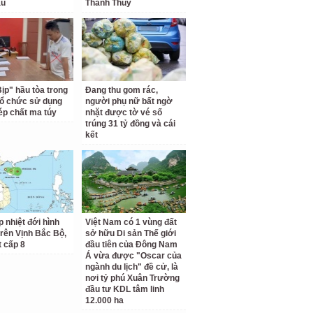
au
Thanh Thủy
Bịp" hầu tòa trong
Đang thu gom rác,
tổ chức sử dụng
người phụ nữ bất ngờ
hép chất ma túy
nhặt được tờ vé số
trúng 31 tỷ đồng và cái
kết
p nhiệt đới hình
Việt Nam có 1 vùng đất
trên Vịnh Bắc Bộ,
sở hữu Di sản Thế giới
t cấp 8
đầu tiên của Đông Nam
Á vừa được "Oscar của
ngành du lịch" đề cử, là
nơi tỷ phú Xuân Trường
đầu tư KDL tâm linh
12.000 ha