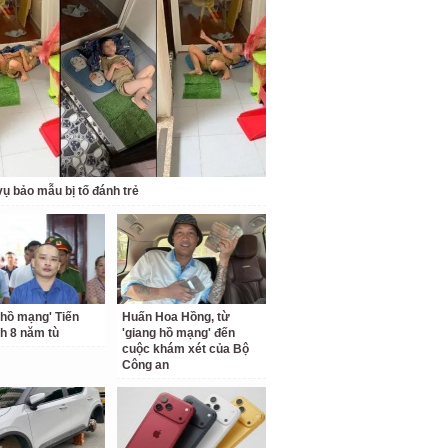
ụ bảo mẫu bị tố đánh trẻ
 hồ mạng' Tiến
Huấn Hoa Hồng, từ
nh 8 năm tù
'giang hồ mạng' đến
cuộc khám xét của Bộ
Công an