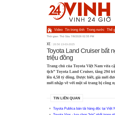
Video
Tin trong tỉnh
Trong nước
Thế g
Thời gian:
Thứ Sáu 7/8/2026 02:55 PM
XE
20:50 13-03-2025
Toyota Land Cruiser bất 
triệu đồng
Trang chủ của Toyota Việt Nam vừa cậ
tịch” Toyota Land Cruiser, tăng 294 tr
lên 4,58 tỷ đồng. Được biết, giá mới đư
mới nhập về với một số trang bị công 
TIN LIÊN QUAN
Toyota Publica bán tải hàng độc tại Việt
Toyota Vios - lựa chọn “hời” nhất trong 