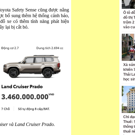
Toyota Safety Sense cũng được nâng
Ô tô đ
ược bổ sung thêm hệ thống cảnh báo,
đô thị
 đỗ xe có thêm tính năng phát hiện
trộm 2
 lại bị cắt bỏ.
vào cu
Xả sún
khiến 
Thái L
học si
Chỉ đạ
Thuế: 
iser và Land Cruiser Prado.
thông 
thuế n