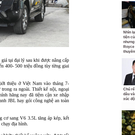
Nhìn l
tiện củ
nhưng 
Royce 
thuyền
giá tại đại lý sau khi được nâng cấp
ến 400- 500 triệu đồng tùy từng giai
iới thiệu ở Việt Nam vào tháng 7-
trong ra ngoài. Thiết kế nội, ngoại
Chú rể
dâu và
chính hãng nay đã tiệm cận xe nhập
xúc độ
hanh JBL hay gói công nghệ an toàn
g cơ sang V6 3.5L tăng áp kép, kết
 chạy địa hình.