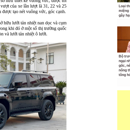
sở hữu thiết kế vuông vức, được tối
 vượt của xe lần lượt là 31, 22 và 25
Loại t
miệng
u được tạo nét vuông vức, góc cạnh.
gây hạ
ở hữu lưới tản nhiệt nan dọc và cụm
ong khi đó ở một số thị trường quốc
 và lưới tản nhiệt ô lưới.
Bộ tr
ngại nh
gốc, n
nông t
tông h