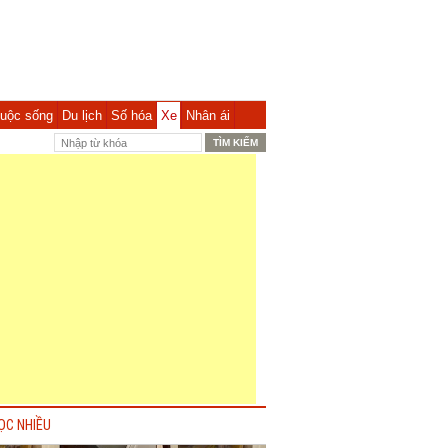
uộc sống
Du lịch
Số hóa
Xe
Nhân ái
ỌC NHIỀU