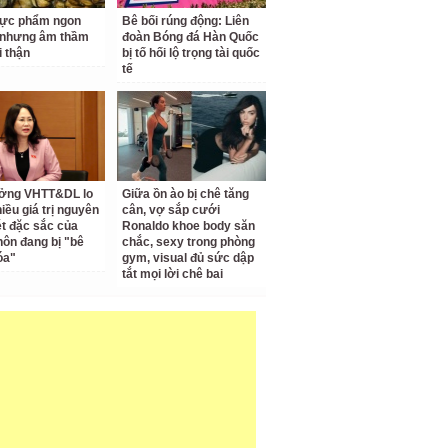
hực phẩm ngon
Bê bối rúng động: Liên
 nhưng âm thầm
đoàn Bóng đá Hàn Quốc
i thận
bị tố hối lộ trọng tài quốc
tế
ưởng VHTT&DL lo
Giữa ồn ào bị chê tăng
iều giá trị nguyên
cân, vợ sắp cưới
ét đặc sắc của
Ronaldo khoe body săn
hôn đang bị "bê
chắc, sexy trong phòng
óa"
gym, visual đủ sức dập
tắt mọi lời chê bai