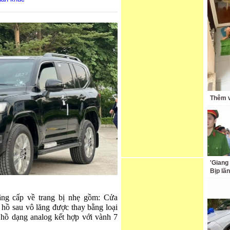
Thêm v
'Giang
Bịp lã
âng cấp về trang bị nhẹ gồm: Cửa
 hồ sau vô lăng được thay bằng loại
g hồ dạng analog kết hợp với vành 7