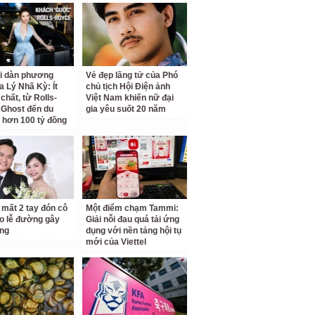
ại dàn phương
Vẻ đẹp lãng tử của Phó
a Lý Nhã Kỳ: Ít
chủ tịch Hội Điện ảnh
chất, từ Rolls-
Việt Nam khiến nữ đại
Ghost đến du
gia yêu suốt 20 năm
 hơn 100 tỷ đồng
 mất 2 tay đón cô
Một điểm chạm Tammi:
o lễ đường gây
Giải nỗi đau quá tải ứng
ng
dụng với nền tảng hội tụ
mới của Viettel