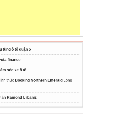
ụ tùng ô tô quận 5
yota finance
ăm sóc xe ô tô
ính thức
Booking Northern Emerald
Long
 án
Ramond Urbaniz