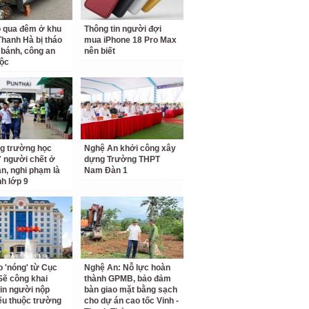
ỗ qua đêm ở khu
Thông tin người đợi
 Thanh Hà bị tháo
mua iPhone 18 Pro Max
 bánh, công an
nên biết
ộc
g trường học
Nghệ An khởi công xây
7 người chết ở
dựng Trường THPT
an, nghi phạm là
Nam Đàn 1
nh lớp 9
o 'nóng' từ Cục
Nghệ An: Nỗ lực hoàn
Sẽ công khai
thành GPMB, bảo đảm
tin người nộp
bàn giao mặt bằng sạch
ếu thuộc trường
cho dự án cao tốc Vinh -