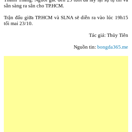
sẵn sàng ra sân cho TP.HCM.
Trận đấu giữa TP.HCM và SLNA sẽ diễn ra vào lúc 19h15
tối mai 23/10.
Tác giả: Thủy Tiên
Nguồn tin:
bongda365.me