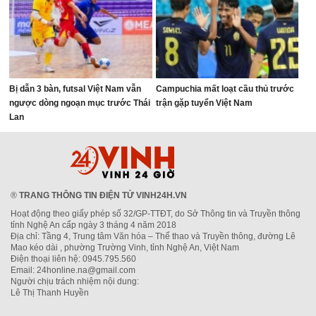
Bị dẫn 3 bàn, futsal Việt Nam vẫn
Campuchia mất loạt cầu thủ trước
ngược dòng ngoạn mục trước Thái
trận gặp tuyển Việt Nam
Lan
®
TRANG THÔNG TIN ĐIỆN TỬ VINH24H.VN
Hoạt động theo giấy phép số 32/GP-TTĐT, do Sở Thông tin và Truyền thông
tỉnh Nghệ An cấp ngày 3 tháng 4 năm 2018
Địa chỉ: Tầng 4, Trung tâm Văn hóa – Thể thao và Truyền thông, đường Lê
Mao kéo dài , phường Trường Vinh, tỉnh Nghệ An, Việt Nam
Điện thoại liên hệ: 0945.795.560
Email: 24honline.na@gmail.com
Người chịu trách nhiệm nội dung:
Lê Thị Thanh Huyền