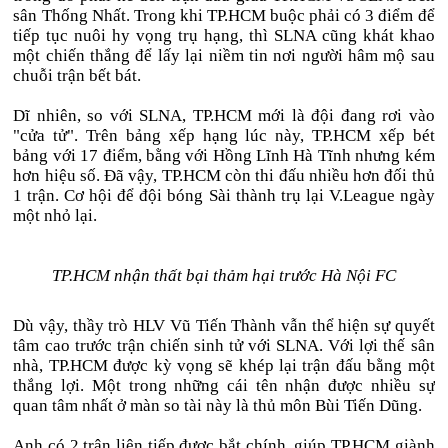
sân Thống Nhất. Trong khi TP.HCM buộc phải có 3 điểm để
tiếp tục nuôi hy vọng trụ hạng, thì SLNA cũng khát khao
một chiến thắng để lấy lại niềm tin nơi người hâm mộ sau
chuỗi trận bết bát.
Dĩ nhiên, so với SLNA, TP.HCM mới là đội đang rơi vào
"cửa tử". Trên bảng xếp hạng lúc này, TP.HCM xếp bét
bảng với 17 điểm, bằng với Hồng Lĩnh Hà Tĩnh nhưng kém
hơn hiệu số. Đã vậy, TP.HCM còn thi đấu nhiều hơn đối thủ
1 trận. Cơ hội để đội bóng Sài thành trụ lại V.League ngày
một nhỏ lại.
TP.HCM nhận thất bại thảm hại trước Hà Nội FC
Dù vậy, thầy trò HLV Vũ Tiến Thành vẫn thể hiện sự quyết
tâm cao trước trận chiến sinh tử với SLNA. Với lợi thế sân
nhà, TP.HCM được kỳ vọng sẽ khép lại trận đấu bằng một
thắng lợi. Một trong những cái tên nhận được nhiều sự
quan tâm nhất ở màn so tài này là thủ môn Bùi Tiến Dũng.
Anh có 2 trận liên tiếp được bắt chính, giúp TP.HCM giành