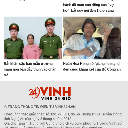
hành dã man con riêng của "vợ
hờ", bắt quỳ gối đến 1 giờ sáng
Bắt khẩn cấp bảo mẫu trường
Huấn Hoa Hồng, từ 'giang hồ mạng'
mầm non bắn dây thun vào chân
đến cuộc khám xét của Bộ Công an
trẻ
®
TRANG THÔNG TIN ĐIỆN TỬ VINH24H.VN
Hoạt động theo giấy phép số 32/GP-TTĐT, do Sở Thông tin và Truyền thông
tỉnh Nghệ An cấp ngày 3 tháng 4 năm 2018
Địa chỉ: Tầng 4, Trung tâm Cung ứng dịch vụ công phường Trường Vinh, số