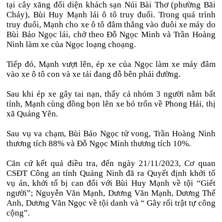
tại cây xăng đối diện khách sạn Núi Bài Thơ (phường Bãi
Cháy), Bùi Huy Mạnh lái ô tô truy đuổi. Trong quá trình
truy đuổi, Mạnh cho xe ô tô đâm thẳng vào đuôi xe máy do
Bùi Bảo Ngọc lái, chở theo Đỗ Ngọc Minh và Trần Hoàng
Ninh làm xe của Ngọc loạng choạng.
Tiếp đó, Mạnh vượt lên, ép xe của Ngọc làm xe máy đâm
vào xe ô tô con và xe tải đang đỗ bên phải đường.
Sau khi ép xe gây tai nạn, thấy cả nhóm 3 người nằm bất
tỉnh, Mạnh cùng đồng bọn lên xe bỏ trốn về Phong Hải, thị
xã Quảng Yên.
Sau vụ va chạm, Bùi Bảo Ngọc tử vong, Trần Hoàng Ninh
thương tích 88% và Đỗ Ngọc Minh thương tích 10%.
Căn cứ kết quả điều tra, đến ngày 21/11/2023, Cơ quan
CSĐT Công an tỉnh Quảng Ninh đã ra Quyết định khởi tố
vụ án, khởi tố bị can đối với Bùi Huy Mạnh về tội “Giết
người”; Nguyễn Văn Mạnh, Dương Văn Mạnh, Dương Thế
Anh, Dương Văn Ngọc về tội danh và “ Gây rối trật tự công
cộng”.