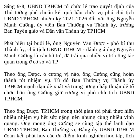
Sáng 9-8, UBND TP.HCM tổ chức lễ trao quyết định của
Thủ tướng phê chuẩn kết quả bầu chức vụ phó chủ tịch
UBND TP.HCM nhiệm kỳ 2021-2026 đối với ông Nguyễn
Mạnh Cường, ủy viên Ban Thường vụ Thành ủy, trưởng
Ban Tuyên giáo và Dân vận Thành ủy TP.HCM.
Phát biểu tại buổi lễ, ông Nguyễn Văn Được - phó bí thư
Thành ủy, chủ tịch UBND TP.HCM - đánh giá ông Nguyễn
Mạnh Cường là cán bộ trẻ, đã trải qua nhiều vị trí công tác
quan trọng ở cơ sở và TP.
Theo ông Được, ở cương vị nào, ông Cường cũng hoàn
thành tốt nhiệm vụ. Từ đó Ban Thường vụ Thành ủy
TP.HCM mạnh dạn đề xuất và trung ương chấp thuận để tổ
chức bầu ông Cường giữ cương vị phó chủ tịch UBND
TP.HCM.
Theo ông Được, TP.HCM trong thời gian tới phải thực hiện
nhiều nhiệm vụ hết sức nặng nền nhưng cũng nhiều vinh
quang. Ông mong ông Cường sẽ cùng tập thể lãnh đạo
UBND TP.HCM, Ban Thường vụ Đảng ủy UBND TP.HCM
đoàn kết, phát huy các ưu điểm, kinh nghiệm học tập, tích