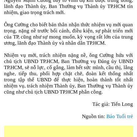
Nguyễn Mạnh Cường bày tỏ vinh dự khi được trung ương,
lãnh đạo Thành ủy, Ban Thường vụ Thành ủy TP.HCM tín
nhiệm, giao trọng trách mới.
Ông Cường cho biết bản thân nhận thức nhiệm vụ mới quan
trọng, nặng nề trước bối cảnh, điều kiện, sự phát triển mới
của TP, cũng như sự mong muốn, kỳ vọng rất lớn của trung
ương, lãnh đạo Thành ủy và nhân dân TP.HCM.
Nhiệm vụ mới, trách nhiệm nặng nề, ông Cường hứa với
chủ tịch UBND TP.HCM, Ban Thường vụ Đảng ủy UBND
TP.HCM, sẽ nỗ lực, cố gắng, làm hết sức mình, cầu thị, lắng
nghe, tiếp thu, phối hợp chặt chẽ, đoàn kết thống nhất
trong tập thể UBND để thực hiện, hoàn thành tốt nhất
nhiệm vụ, trách
nhiệm Thành ủy, Ban Thường vụ Thành ủy
cũng như chủ tịch UBND TP.HCM phân công.
Tác giả: Tiến Long
Nguồn tin:
Báo Tuổi trẻ