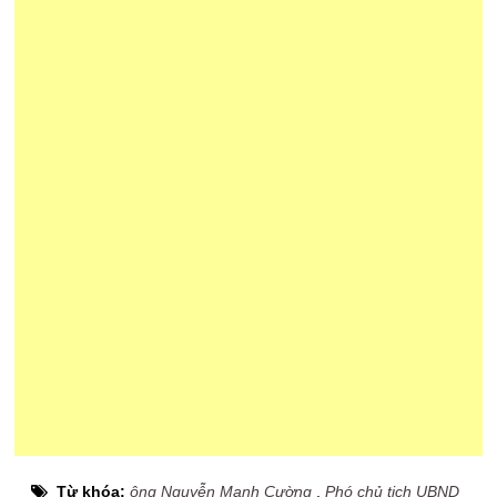
Từ khóa:
ông Nguyễn Mạnh Cường
,
Phó chủ tịch UBND