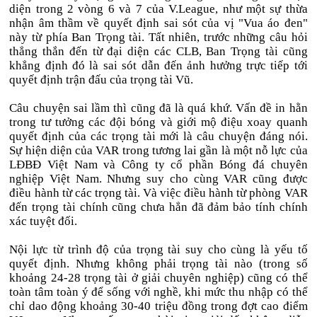
diện trong 2 vòng 6 và 7 của V.League, như một sự thừa
nhận âm thầm về quyết định sai sót của vị "Vua áo đen"
này từ phía Ban Trọng tài. Tất nhiên, trước những câu hỏi
thẳng thắn đến từ đại diện các CLB, Ban Trọng tài cũng
khẳng định đó là sai sót dẫn đến ảnh hưởng trực tiếp tới
quyết định trận đấu của trọng tài Vũ.
Câu chuyện sai lầm thì cũng đã là quá khứ. Vấn đề in hằn
trong tư tưởng các đội bóng và giới mộ điệu xoay quanh
quyết định của các trọng tài mới là câu chuyện đáng nói.
Sự hiện diện của VAR trong tương lai gần là một nỗ lực của
LĐBĐ Việt Nam và Công ty cổ phần Bóng đá chuyên
nghiệp Việt Nam. Nhưng suy cho cùng VAR cũng được
điều hành từ các trọng tài. Và việc điều hành từ phòng VAR
đến trọng tài chính cũng chưa hẳn đã đảm bảo tính chính
xác tuyệt đối.
Nội lực từ trình độ của trọng tài suy cho cùng là yếu tố
quyết định. Nhưng không phải trọng tài nào (trong số
khoảng 24-28 trọng tài ở giải chuyên nghiệp) cũng có thể
toàn tâm toàn ý để sống với nghề, khi mức thu nhập có thể
chỉ dao động khoảng 30-40 triệu đồng trong đợt cao điểm