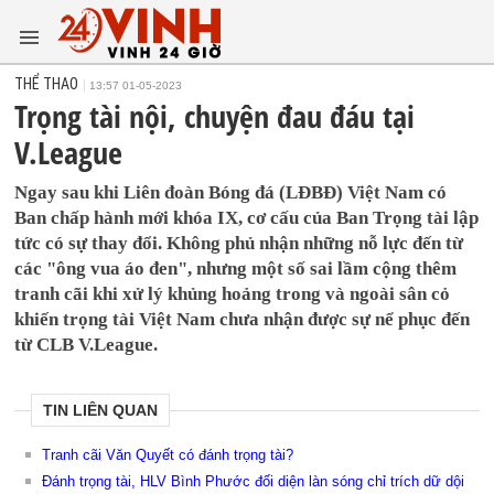
THỂ THAO
13:57 01-05-2023
Trọng tài nội, chuyện đau đáu tại
V.League
Ngay sau khi Liên đoàn Bóng đá (LĐBĐ) Việt Nam có
Ban chấp hành mới khóa IX, cơ cấu của Ban Trọng tài lập
tức có sự thay đổi. Không phủ nhận những nỗ lực đến từ
các "ông vua áo đen", nhưng một số sai lầm cộng thêm
tranh cãi khi xử lý khủng hoảng trong và ngoài sân cỏ
khiến trọng tài Việt Nam chưa nhận được sự nể phục đến
từ CLB V.League.
TIN LIÊN QUAN
Tranh cãi Văn Quyết có đánh trọng tài?
Đánh trọng tài, HLV Bình Phước đối diện làn sóng chỉ trích dữ dội