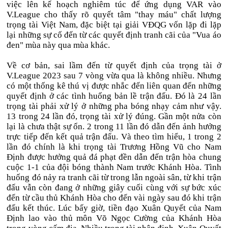
việc lên kế hoạch nghiêm túc để ứng dụng VAR vào
V.League cho thấy rõ quyết tâm "thay máu" chất lượng
trọng tài Việt Nam, đặc biệt tại giải VĐQG vốn lặp đi lặp
lại những sự cố đến từ các quyết định tranh cãi của "Vua áo
đen" mùa này qua mùa khác.
Về cơ bản, sai lầm đến từ quyết định của trọng tài ở
V.League 2023 sau 7 vòng vừa qua là không nhiều. Nhưng
có một thống kê thú vị được nhắc đến liên quan đến những
quyết định ở các tình huống bản lề trận đấu. Đó là 24 lần
trọng tài phải xử lý ở những pha bóng nhạy cảm như vậy.
13 trong 24 lần đó, trọng tài xử lý đúng. Gần một nửa còn
lại là chưa thật sự ổn. 2 trong 11 lần đó dẫn đến ảnh hưởng
trực tiếp đến kết quả trận đấu. Và theo tìm hiểu, 1 trong 2
lần đó chính là khi trọng tài Trương Hồng Vũ cho Nam
Định được hưởng quả đá phạt đền dẫn đến trận hòa chung
cuộc 1-1 của đội bóng thành Nam trước Khánh Hòa. Tình
huống đó nảy ra tranh cãi từ trong lẫn ngoài sân, từ khi trận
đấu vẫn còn đang ở những giây cuối cùng với sự bức xúc
đến từ cầu thủ Khánh Hòa cho đến vài ngày sau đó khi trận
đấu kết thúc. Lúc bấy giờ, tiền đạo Xuân Quyết của Nam
Định lao vào thủ môn Võ Ngọc Cường của Khánh Hòa