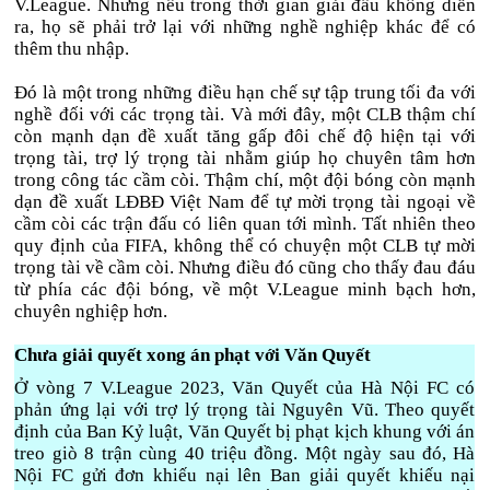
V.League. Nhưng nếu trong thời gian giải đấu không diễn
ra, họ sẽ phải trở lại với những nghề nghiệp khác để có
thêm thu nhập.
Đó là một trong những điều hạn chế sự tập trung tối đa với
nghề đối với các trọng tài. Và mới đây, một CLB thậm chí
còn mạnh dạn đề xuất tăng gấp đôi chế độ hiện tại với
trọng tài, trợ lý trọng tài nhằm giúp họ chuyên tâm hơn
trong công tác cầm còi. Thậm chí, một đội bóng còn mạnh
dạn đề xuất LĐBĐ Việt Nam để tự mời trọng tài ngoại về
cầm còi các trận đấu có liên quan tới mình. Tất nhiên theo
quy định của FIFA, không thể có chuyện một CLB tự mời
trọng tài về cầm còi. Nhưng điều đó cũng cho thấy đau đáu
từ phía các đội bóng, về một V.League minh bạch hơn,
chuyên nghiệp hơn.
Chưa giải quyết xong án phạt với Văn Quyết
Ở vòng 7 V.League 2023, Văn Quyết của Hà Nội FC có
phản ứng lại với trợ lý trọng tài Nguyên Vũ. Theo quyết
định của Ban Kỷ luật, Văn Quyết bị phạt kịch khung với án
treo giò 8 trận cùng 40 triệu đồng. Một ngày sau đó, Hà
Nội FC gửi đơn khiếu nại lên Ban giải quyết khiếu nại