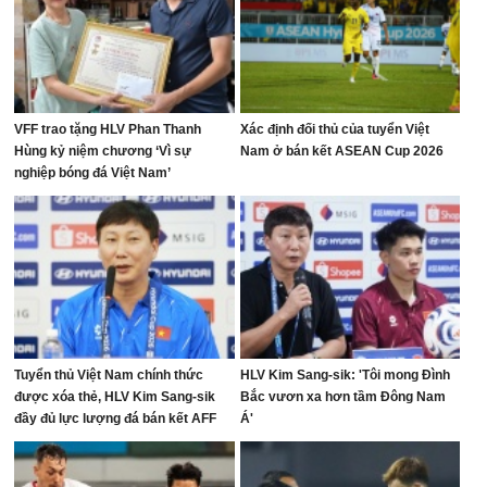
VFF trao tặng HLV Phan Thanh
Xác định đối thủ của tuyển Việt
Hùng kỷ niệm chương ‘Vì sự
Nam ở bán kết ASEAN Cup 2026
nghiệp bóng đá Việt Nam’
Tuyển thủ Việt Nam chính thức
HLV Kim Sang-sik: 'Tôi mong Đình
được xóa thẻ, HLV Kim Sang-sik
Bắc vươn xa hơn tầm Đông Nam
đầy đủ lực lượng đá bán kết AFF
Á'
Cup