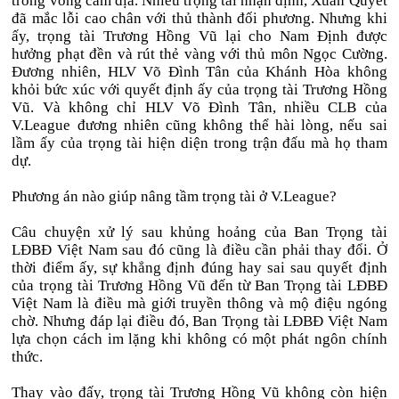
trong vòng cấm địa. Nhiều trọng tài nhận định, Xuân Quyết
đã mắc lỗi cao chân với thủ thành đối phương. Nhưng khi
ấy, trọng tài Trương Hồng Vũ lại cho Nam Định được
hưởng phạt đền và rút thẻ vàng với thủ môn Ngọc Cường.
Đương nhiên, HLV Võ Đình Tân của Khánh Hòa không
khỏi bức xúc với quyết định ấy của trọng tài Trương Hồng
Vũ. Và không chỉ HLV Võ Đình Tân, nhiều CLB của
V.League đương nhiên cũng không thể hài lòng, nếu sai
lầm ấy của trọng tài hiện diện trong trận đấu mà họ tham
dự.
Phương án nào giúp nâng tầm trọng tài ở V.League?
Câu chuyện xử lý sau khủng hoảng của Ban Trọng tài
LĐBĐ Việt Nam sau đó cũng là điều cần phải thay đổi. Ở
thời điểm ấy, sự khẳng định đúng hay sai sau quyết định
của trọng tài Trương Hồng Vũ đến từ Ban Trọng tài LĐBĐ
Việt Nam là điều mà giới truyền thông và mộ điệu ngóng
chờ. Nhưng đáp lại điều đó, Ban Trọng tài LĐBĐ Việt Nam
lựa chọn cách im lặng khi không có một phát ngôn chính
thức.
Thay vào đấy, trọng tài Trương Hồng Vũ không còn hiện