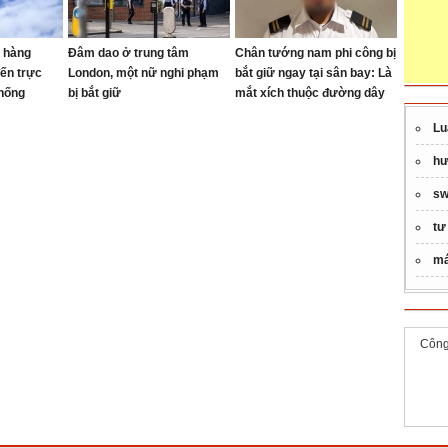
ố hàng
Đâm dao ở trung tâm
Chân tướng nam phi công bị
đến trực
London, một nữ nghi phạm
bắt giữ ngay tại sân bay: Là
thống
bị bắt giữ
mắt xích thuộc đường dây
buôn bán ma túy quốc tế
Lu
hư
sw
tư
má
Công