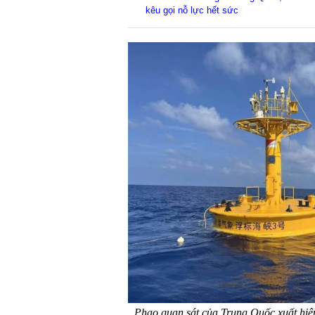
kêu gọi nỗ lực hết sức
Phao quan sát của Trung Quốc xuất hiệ