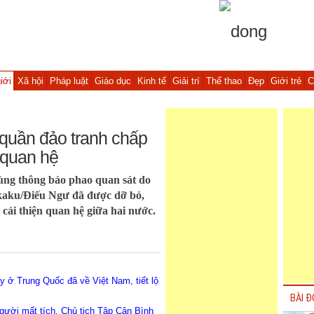
iới
Xã hội
Pháp luật
Giáo dục
Kinh tế
Giải trí
Thể thao
Đẹp
Giới trẻ
C
quần đảo tranh chấp
 quan hệ
ng thông báo phao quan sát do
kaku/Điếu Ngư đã được dỡ bỏ,
cải thiện quan hệ giữa hai nước.
ấy ở Trung Quốc đã về Việt Nam, tiết lộ
BÀI Đ
gười mất tích, Chủ tịch Tập Cận Bình