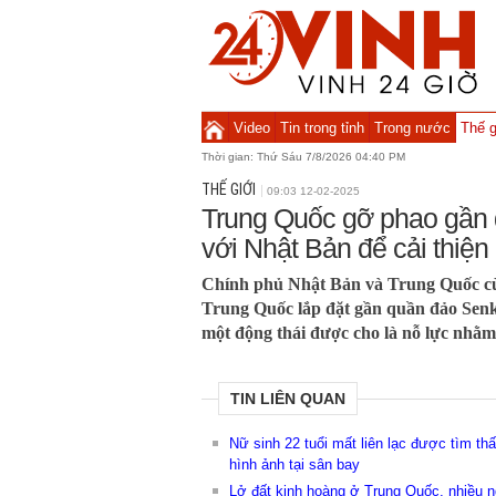
Video
Tin trong tỉnh
Trong nước
Thế g
Thời gian:
Thứ Sáu 7/8/2026 04:40 PM
THẾ GIỚI
09:03 12-02-2025
Trung Quốc gỡ phao gần 
với Nhật Bản để cải thiện
Chính phủ Nhật Bản và Trung Quốc cù
Trung Quốc lắp đặt gần quần đảo Sen
một động thái được cho là nỗ lực nhằm 
TIN LIÊN QUAN
Nữ sinh 22 tuổi mất liên lạc được tìm th
hình ảnh tại sân bay
Lở đất kinh hoàng ở Trung Quốc, nhiều n