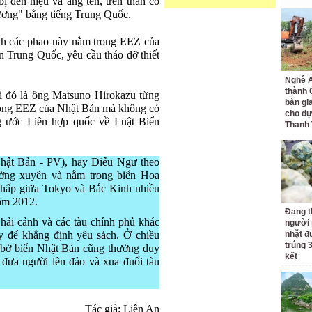
ị đèn hiệu và ăng ten, trên thân có
ương" bằng tiếng Trung Quốc.
nh các phao này nằm trong EEZ của
n Trung Quốc, yêu cầu tháo dỡ thiết
Nghệ A
thành
 đó là ông Matsuno Hirokazu từng
bàn gi
trong EEZ của Nhật Bản mà không có
cho dự
g ước Liên hợp quốc về Luật Biển
Thanh
hật Bản - PV), hay Điếu Ngư theo
ờng xuyên và nằm trong biển Hoa
chấp giữa Tokyo và Bắc Kinh nhiều
ăm 2012.
Đang t
hải cảnh và các tàu chính phủ khác
người 
 để khẳng định yêu sách. Ở chiều
nhặt đ
trúng 
ệ bờ biển Nhật Bản cũng thường duy
kết
c đưa người lên đảo và xua đuổi tàu
Tác giả: Liên An