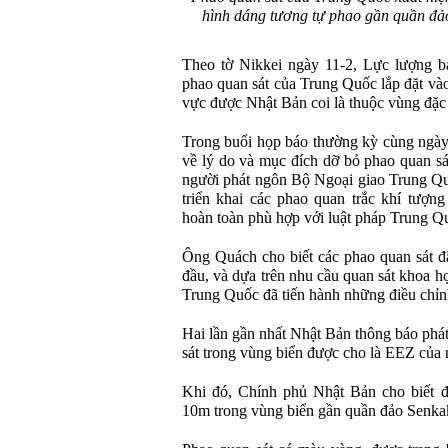
hình dáng tương tự phao gần quần đ
Theo tờ Nikkei ngày 11-2, Lực lượng b
phao quan sát của Trung Quốc lắp đặt và
vực được Nhật Bản coi là thuộc vùng đặc
Trong buổi họp báo thường kỳ cùng ngày,
về lý do và mục đích dỡ bỏ phao quan s
người phát ngôn Bộ Ngoại giao Trung Q
triển khai các phao quan trắc khí tượng
hoàn toàn phù hợp với luật pháp Trung Q
Ông Quách cho biết các phao quan sát đã
đầu, và dựa trên nhu cầu quan sát khoa họ
Trung Quốc đã tiến hành những điều chỉnh 
Hai lần gần nhất Nhật Bản thông báo phá
sát trong vùng biển được cho là EEZ của
Khi đó, Chính phủ Nhật Bản cho biết đ
10m trong vùng biển gần quần đảo Senk