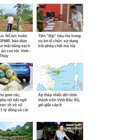
n: Nỗ lực hoàn
Tiến "Bịp" hầu tòa trong
 GPMB, bảo đảm
vụ án tổ chức sử dụng
ao mặt bằng sạch
trái phép chất ma túy
 án cao tốc Vinh -
 Thủy
hu gom rác,
Áp thấp nhiệt đới hình
phụ nữ bất ngờ
thành trên Vịnh Bắc Bộ,
ược tờ vé số
gió giật cấp 8
31 tỷ đồng và cái