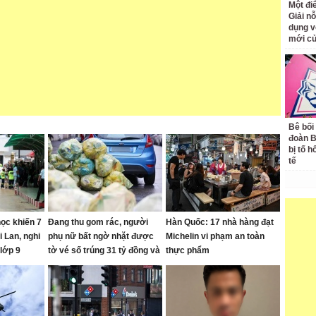
Một đ
Giải nỗ
dụng v
mới củ
Bê bối
đoàn 
bị tố h
tế
ọc khiến 7
Đang thu gom rác, người
Hàn Quốc: 17 nhà hàng đạt
 Lan, nghi
phụ nữ bất ngờ nhặt được
Michelin vi phạm an toàn
lớp 9
tờ vé số trúng 31 tỷ đồng và
thực phẩm
cái kết