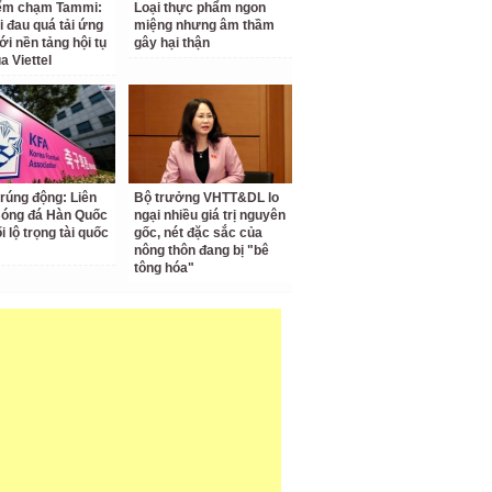
iểm chạm Tammi:
Loại thực phẩm ngon
i đau quá tải ứng
miệng nhưng âm thầm
ới nền tảng hội tụ
gây hại thận
a Viettel
 rúng động: Liên
Bộ trưởng VHTT&DL lo
Bóng đá Hàn Quốc
ngại nhiều giá trị nguyên
ối lộ trọng tài quốc
gốc, nét đặc sắc của
nông thôn đang bị "bê
tông hóa"