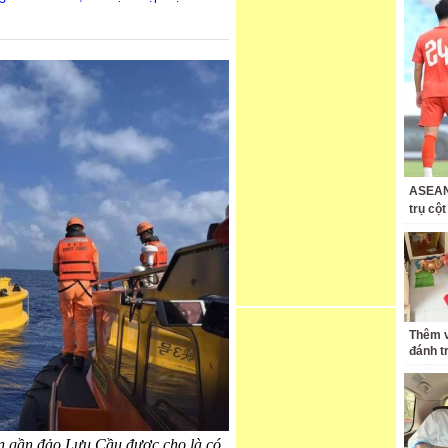
ASEAN 
trụ cộ
Thêm v
đánh t
n gần đảo Lưu Cầu được cho là có