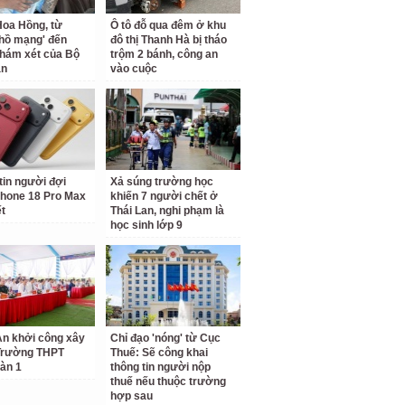
oa Hồng, từ
Ô tô đỗ qua đêm ở khu
 hồ mạng' đến
đô thị Thanh Hà bị tháo
hám xét của Bộ
trộm 2 bánh, công an
an
vào cuộc
tin người đợi
Xả súng trường học
hone 18 Pro Max
khiến 7 người chết ở
ết
Thái Lan, nghi phạm là
học sinh lớp 9
n khởi công xây
Chỉ đạo 'nóng' từ Cục
Trường THPT
Thuế: Sẽ công khai
àn 1
thông tin người nộp
thuế nếu thuộc trường
hợp sau