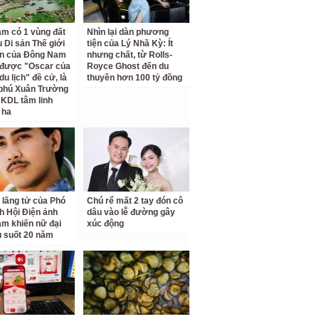
am có 1 vùng đất
Nhìn lại dàn phương
 Di sản Thế giới
tiện của Lý Nhã Kỳ: Ít
ên của Đông Nam
nhưng chất, từ Rolls-
 được "Oscar của
Royce Ghost đến du
u lịch" đề cử, là
thuyền hơn 100 tỷ đồng
 phú Xuân Trường
 KDL tâm linh
 ha
 lãng tử của Phó
Chú rể mất 2 tay đón cô
ch Hội Điện ảnh
dâu vào lễ đường gây
am khiến nữ đại
xúc động
u suốt 20 năm