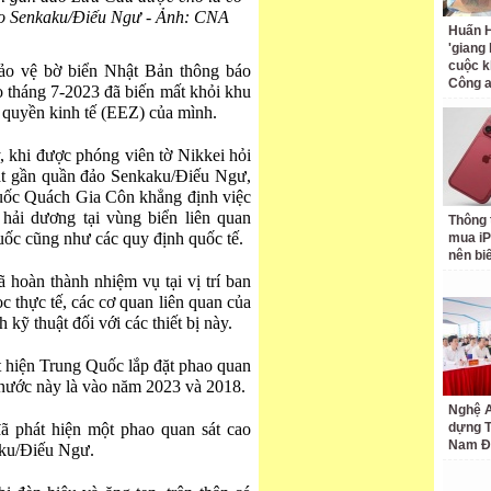
ảo Senkaku/Điếu Ngư - Ảnh: CNA
Huấn H
'giang
cuộc k
ảo vệ bờ biển Nhật Bản thông báo
Công 
o tháng 7-2023 đã biến mất khỏi khu
 quyền kinh tế (EEZ) của mình.
 khi được phóng viên tờ Nikkei hỏi
át gần quần đảo Senkaku/Điếu Ngư,
uốc Quách Gia Côn khẳng định việc
 hải dương tại vùng biển liên quan
Thông 
uốc cũng như các quy định quốc tế.
mua iP
nên bi
 hoàn thành nhiệm vụ tại vị trí ban
c thực tế, các cơ quan liên quan của
kỹ thuật đối với các thiết bị này.
t hiện Trung Quốc lắp đặt phao quan
 nước này là vào năm 2023 và 2018.
Nghệ A
ã phát hiện một phao quan sát cao
dựng 
Nam Đ
aku/Điếu Ngư.