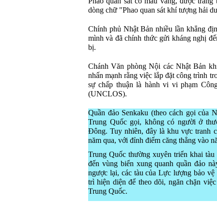
Phao quan sát có màu vàng, được trang b
dòng chữ "Phao quan sát khí tượng hải d
Chính phủ Nhật Bản nhiều lần khẳng đị
mình và đã chính thức gửi kháng nghị đế
bị.
Chánh Văn phòng Nội các Nhật Bản khi
nhấn mạnh rằng việc lắp đặt công trình 
sự chấp thuận là hành vi vi phạm Côn
(UNCLOS).
Quần đảo Senkaku (theo cách gọi của N
Trung Quốc gọi, không có người ở thư
Đông. Tuy nhiên, đây là khu vực tranh 
năm qua, với đỉnh điểm căng thẳng vào n
Trung Quốc thường xuyên triển khai tàu 
đến vùng biển xung quanh quần đảo này
ngược lại, các tàu của Lực lượng bảo v
trì hiện diện để theo dõi, ngăn chặn việ
Trung Quốc.