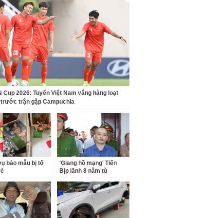
Cup 2026: Tuyển Việt Nam vắng hàng loạt
t trước trận gặp Campuchia
ụ bảo mẫu bị tố
'Giang hồ mạng' Tiến
rẻ
Bịp lãnh 8 năm tù