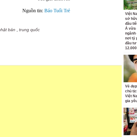
Nguồn tin:
Báo Tuổi Trẻ
Việt N
sở hữu
đầu ti
Á vừa
nhật bản
,
trung quốc
ngành d
nơi tỷ
đầu tư
12.000
Vẻ đẹp
chủ tị
Việt N
gia yê