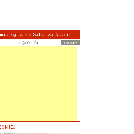
uộc sống
Du lịch
Số hóa
Xe
Nhân ái
ỌC NHIỀU