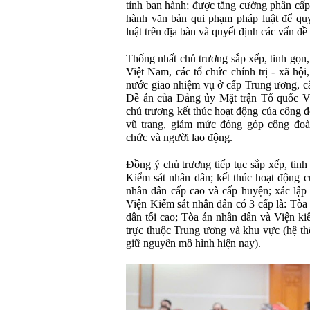
tỉnh ban hành; được tăng cường phân cấ
hành văn bản qui phạm pháp luật để quy
luật trên địa bàn và quyết định các vấn đ
Thống nhất chủ trương sắp xếp, tinh gọn
Việt Nam, các tổ chức chính trị - xã hộ
nước giao nhiệm vụ ở cấp Trung ương, cấp
Đề án của Đảng ủy Mặt trận Tổ quốc Vi
chủ trương kết thúc hoạt động của công 
vũ trang, giảm mức đóng góp công đoàn
chức và người lao động.
Đồng ý chủ trương tiếp tục sắp xếp, tin
Kiểm sát nhân dân; kết thúc hoạt động 
nhân dân cấp cao và cấp huyện; xác lập
Viện Kiểm sát nhân dân có 3 cấp là: Tòa
dân tối cao; Tòa án nhân dân và Viện ki
trực thuộc Trung ương và khu vực (hệ th
giữ nguyên mô hình hiện nay).