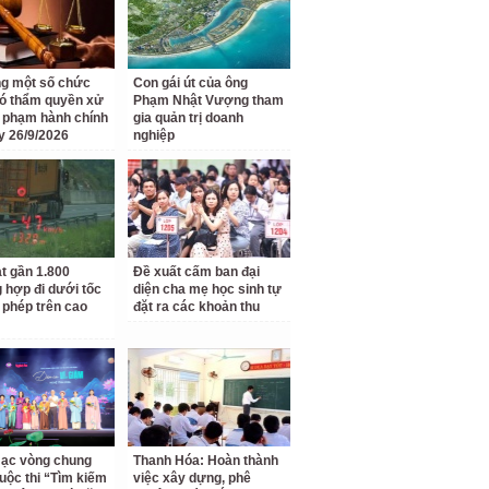
g một số chức
Con gái út của ông
ó thẩm quyền xử
Phạm Nhật Vượng tham
i phạm hành chính
gia quản trị doanh
y 26/9/2026
nghiệp
t gần 1.800
Đề xuất cấm ban đại
 hợp đi dưới tốc
diện cha mẹ học sinh tự
 phép trên cao
đặt ra các khoản thu
ạc vòng chung
Thanh Hóa: Hoàn thành
uộc thi “Tìm kiếm
việc xây dựng, phê