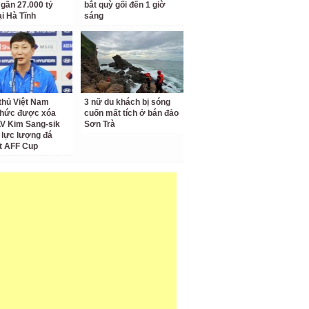
 gần 27.000 tỷ
bắt quỳ gối đến 1 giờ
ại Hà Tĩnh
sáng
thủ Việt Nam
3 nữ du khách bị sóng
thức được xóa
cuốn mất tích ở bán đảo
LV Kim Sang-sik
Sơn Trà
 lực lượng đá
t AFF Cup