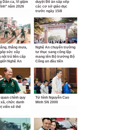
ng Dân ca, Ví giặm
duyệt Đề án sắp xếp
ĩnh” năm 2026
các cơ sở giáo dục
trước ngày 15/8
ắng, thắng mưa,
Nghệ An chuyển trường
 góp sức xây
tư thục sang công lập
nội trú liên cấp
mang tên Bộ trưởng Bộ
 giới Nghệ An
Công an đầu tiên
 quan chính quy
Tử hình Nguyễn Cao
 xã, chức danh
Minh SN 2000
rị viên sẽ thế