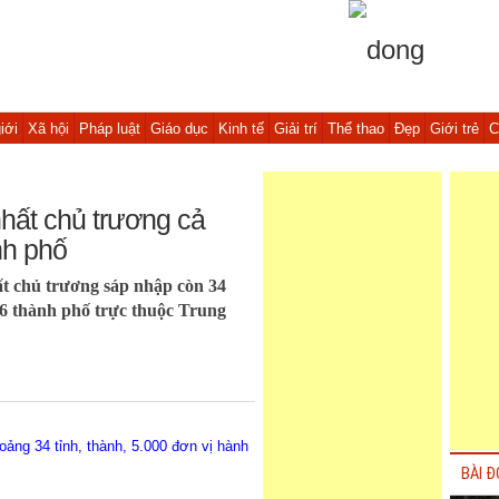
iới
Xã hội
Pháp luật
Giáo dục
Kinh tế
Giải trí
Thể thao
Đẹp
Giới trẻ
C
hất chủ trương cả
nh phố
 chủ trương sáp nhập còn 34
à 6 thành phố trực thuộc Trung
ảng 34 tỉnh, thành, 5.000 đơn vị hành
BÀI Đ