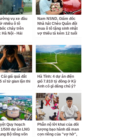
rường vụ xe đầu
Nam NSND, Giám đốc
ở nhiều ô tô
Nhà hát Chèo Quân đội
bốc cháy trên
mua ô tô tặng sinh nhật
c Hà Nội - Hải
vợ thiếu tá kém 12 tuổi
 Cái giá quá đắt
Hà Tĩnh: 4 dự án điện
 sĩ tử gian lận thi
gió 7.810 tỷ đồng ở Kỳ
Anh có gì đáng chú ý?
yệt Quy hoạch
Phẫn nộ lời khai của đối
ết 1/500 dự án LNG
tượng bạo hành dã man
ung Bộ tổng vốn
con riêng của "vợ hờ",