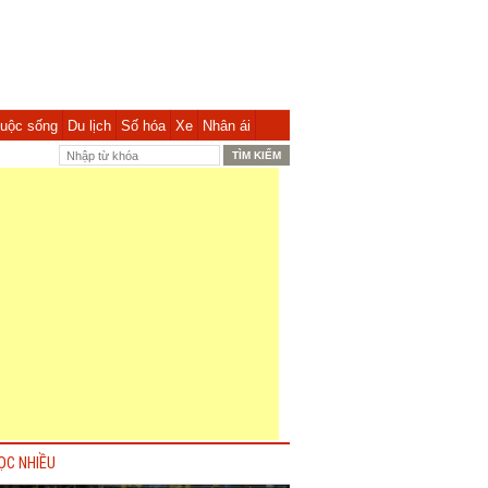
uộc sống
Du lịch
Số hóa
Xe
Nhân ái
ỌC NHIỀU