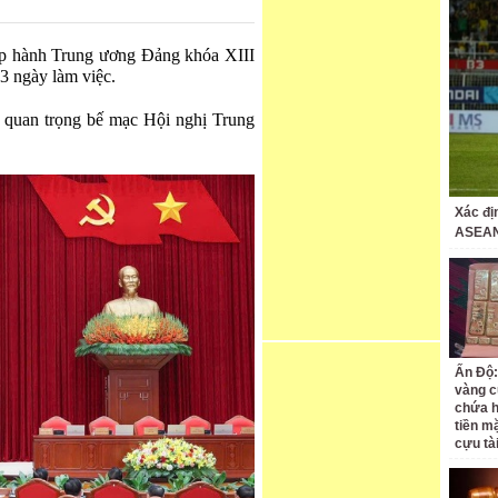
ấp hành Trung ương Đảng khóa XIII
 3 ngày làm việc.
 quan trọng bế mạc Hội nghị Trung
Xác đị
ASEAN
Ấn Độ:
vàng c
chứa h
tiền m
cựu tà