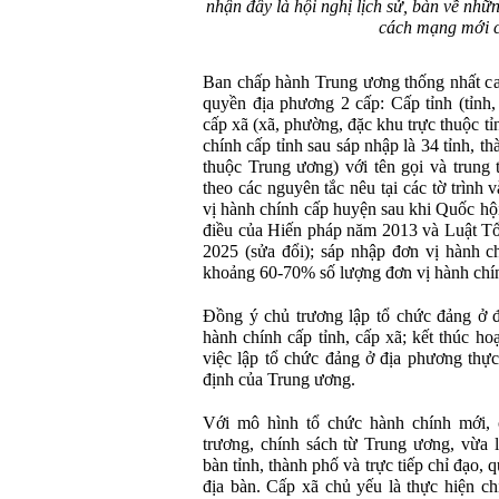
nhận đây là hội nghị lịch sử, bàn về nhữn
cách mạng mới c
Ban chấp hành Trung ương thống nhất ca
quyền địa phương 2 cấp: Cấp tỉnh (tỉnh,
cấp xã (xã, phường, đặc khu trực thuộc tỉ
chính cấp tỉnh sau sáp nhập là 34 tỉnh, t
thuộc Trung ương) với tên gọi và trung 
theo các nguyên tắc nêu tại các tờ trình 
vị hành chính cấp huyện sau khi Quốc hội
điều của Hiến pháp năm 2013 và Luật T
2025 (sửa đổi); sáp nhập đơn vị hành 
khoảng 60-70% số lượng đơn vị hành chín
Đồng ý chủ trương lập tổ chức đảng ở 
hành chính cấp tỉnh, cấp xã; kết thúc h
việc lập tổ chức đảng ở địa phương thự
định của Trung ương.
Với mô hình tổ chức hành chính mới, c
trương, chính sách từ Trung ương, vừa l
bàn tỉnh, thành phố và trực tiếp chỉ đạo, 
địa bàn. Cấp xã chủ yếu là thực hiện c