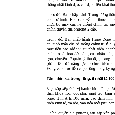
thống nhất lãnh đạo, chỉ đạo triển khai thự
Theo đó, Ban chấp hành Trung ương thống
các Tờ trình, Báo cáo, Đề án thuộc nhó
chức bộ máy của hệ thống chính trị, sắ
chính quyền địa phương 2 cấp.
Trong đó, Ban chấp hành Trung ương nh
chức bộ máy của hệ thống chính trị là qu
mục tiêu cao nhất vì sự phát triển nhan
chăm lo tốt hơn đời sống của nhân dân,
gọn, chuyển từ quản lý thụ động sang c
phát triển, đủ năng lực tổ chức triển k
Đảng vào thực tiễn cuộc sống trong kỷ ng
Tầm nhìn xa, trông rộng, ít nhất là 10
Việc sắp xếp đơn vị hành chính địa phươ
thần khoa học, đột phá, sáng tạo, bám s
rộng, ít nhất là 100 năm, bảo đảm hình
triển kinh tế, xã hội, văn hóa mới phù hợp
Chính quyền địa phương sau sắp xếp phả