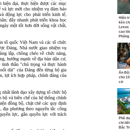
i hiện đại, thực hiện được các mục
hế và lực mới cho nhiệm vụ đảm bảo
và động lực cho phát triển kinh tế,
Hiện t
nhân; đẩy nhanh phát triển khoa học
kéo ch
ngày một tốt hơn đời sống vật chất,
Lexus 
cao tố
Phòng
rận tổ quốc Việt Nam và các tổ chức
 được Đảng, Nhà nước giao nhiệm vụ
rùng lắp, chồng chéo về chức năng,
ng, hướng mạnh về địa bàn dân cư,
 tinh thần "chú trọng và thực hành
 nối dài" của Đảng đến từng hộ gia
Ấn Độ:
n, lợi ích hợp pháp, chính đáng của
cho 155
cử
 nhất lãnh đạo xây dựng tổ chức bộ
n bộ và biên chế của hệ thống chính
 hiện đồng bộ, chặt chẽ các quy định
h, địa phương theo nguyên tắc công
quyền lực, gắn quyền lực với trách
Phê du
chi ti
Bắc Tr