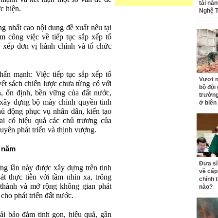
tài nă
c hiện.
Nghệ T
 nhất cao nội dung đề xuất nêu tại
m công việc về tiếp tục sắp xếp tổ
p xếp đơn vị hành chính và tổ chức
ấn mạnh: Việc tiếp tục sắp xếp tổ
Vượt n
yết sách chiến lược chưa từng có với
bộ đội
h, ổn định, bền vững của đất nước,
trường 
 xây dựng bộ máy chính quyền tinh
ở biên
hủ động phục vụ nhân dân, kiến tạo
hai có hiệu quả các chủ trương của
uyên phát triển và thịnh vượng.
0 năm
Đưa sĩ
ng lần này được xây dựng trên tinh
về cấp
át thực tiễn với tầm nhìn xa, trông
chính t
 thành và mở rộng không gian phát
nào?
 cho phát triển đất nước.
i bảo đảm tinh gọn, hiệu quả, gần