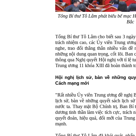
Tổng Bí thư Tô Lâm phát biểu bế mạc H
Bắc
Tổng Bí thư Tô Lâm cho biết sau 3 ngày 
trách nhiệm cao, các Ủy viên Trung ương
nghe, trao đổi thẳng thắn nhiều vấn đề 
những nội dung quan trọng, cốt lõi. Ban
thông qua Nghị quyết Hội nghị với tỉ lệ t
Trung ương 11 khóa XIII đã hoàn thành to
Hội nghị lịch sử, bàn về những quy
Cách mạng mới
"Rất nhiều Ủy viên Trung ương đề nghị Bộ
lịch sử, bàn về những quyết sách lịch s
nước ta. Thay mặt Bộ Chính trị, Ban Bí t
dương tinh thần làm việc tích cực, trách 
quyết đoán, hiệu quả, đổi mới của Trun
mạnh.
Tổng Bí thư Tô Lâm đã khái quát, nhấn 