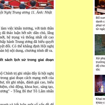
ội Nghị Trung ương 11. Ảnh: Nhật
Bổ sun
danh c
phạt v
làm việc khẩn trương, với tinh thần
từ ngà
 đã thảo luận hết sức dân chủ, lắng
mới, hệ trọng và thống nhất rất cao
 chấp hành Trung ương đã biểu quyết
uyệt đối. Có thể khẳng định Hội nghị
àn bộ nội dung, chương trình đề ra.
Xử phạ
ết sách lịch sử trong giai đoạn
trường
độ cho
tốc
 Chính trị ghi nhận đây là hội nghị
ử trong giai đoạn cách mạng mới của
hư, tôi ghi nhận, đánh giá cao, biểu
nhiệm, chủ động, khoa học, sáng tạo,
g ương" - Tổng Bí thư Tô Lâm nhấn
Khai m
khảo c
mạnh và kết luận một số vấn đề để