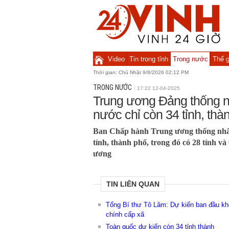
Video
Tin trong tỉnh
Trong nước
Thế g
Thời gian:
Chủ Nhật 9/8/2026 02:12 PM
TRONG NƯỚC
17:22 12-04-2025
Trung ương Đảng thống n
nước chỉ còn 34 tỉnh, thà
Ban Chấp hành Trung ương thống nhất
tỉnh, thành phố, trong đó có 28 tỉnh v
ương
TIN LIÊN QUAN
Tổng Bí thư Tô Lâm: Dự kiến ban đầu kho
chính cấp xã
Toàn quốc dự kiến còn 34 tỉnh thành