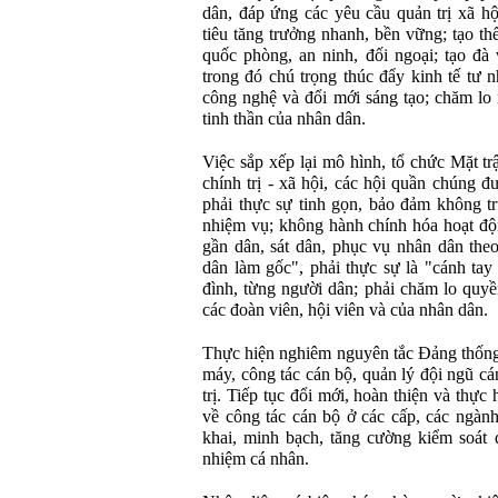
dân, đáp ứng các yêu cầu quản trị xã hộ
tiêu tăng trưởng nhanh, bền vững; tạo t
quốc phòng, an ninh, đối ngoại; tạo đà 
trong đó chú trọng thúc đẩy kinh tế tư 
công nghệ và đổi mới sáng tạo; chăm lo 
tinh thần của nhân dân.
Việc sắp xếp lại mô hình, tổ chức Mặt t
chính trị - xã hội, các hội quần chúng
phải thực sự tinh gọn, bảo đảm không t
nhiệm vụ; không hành chính hóa hoạt độ
gần dân, sát dân, phục vụ nhân dân theo
dân làm gốc", phải thực sự là "cánh tay
đình, từng người dân; phải chăm lo quyề
các đoàn viên, hội viên và của nhân dân.
Thực hiện nghiêm nguyên tắc Đảng thống
máy, công tác cán bộ, quản lý đội ngũ cá
trị. Tiếp tục đổi mới, hoàn thiện và thực
về công tác cán bộ ở các cấp, các ngàn
khai, minh bạch, tăng cường kiểm soát 
nhiệm cá nhân.