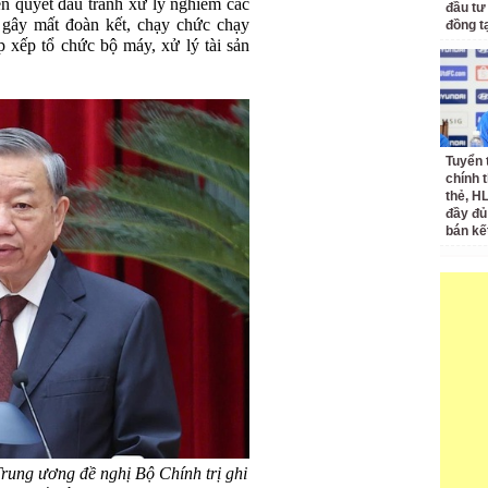
n quyết đấu tranh xử lý nghiêm các
đầu tư
, gây mất đoàn kết, chạy chức chạy
đồng t
p xếp tổ chức bộ máy, xử lý tài sản
Tuyển 
chính 
thẻ, H
đầy đủ
bán kế
rung ương đề nghị Bộ Chính trị ghi