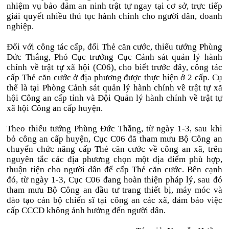
nhiệm vụ bảo đảm an ninh trật tự ngay tại cơ sở, trực tiếp
giải quyết nhiều thủ tục hành chính cho người dân, doanh
nghiệp.
Đối với công tác cấp, đổi Thẻ căn cước, thiếu tướng Phùng
Đức Thắng, Phó Cục trưởng Cục Cảnh sát quản lý hành
chính về trật tự xã hội (C06), cho biết trước đây, công tác
cấp Thẻ căn cước ở địa phương được thực hiện ở 2 cấp. Cụ
thể là tại Phòng Cảnh sát quản lý hành chính về trật tự xã
hội Công an cấp tỉnh và Đội Quản lý hành chính về trật tự
xã hội Công an cấp huyện.
Theo thiếu tướng Phùng Đức Thắng, từ ngày 1-3, sau khi
bỏ công an cấp huyện, Cục C06 đã tham mưu Bộ Công an
chuyển chức năng cấp Thẻ căn cước về công an xã, trên
nguyên tắc các địa phương chọn một địa điểm phù hợp,
thuận tiện cho người dân để cấp Thẻ căn cước. Bên cạnh
đó, từ ngày 1-3, Cục C06 đang hoàn thiện pháp lý, sau đó
tham mưu Bộ Công an đầu tư trang thiết bị, máy móc và
đào tạo cán bộ chiến sĩ tại công an các xã, đảm bảo việc
cấp CCCD không ảnh hưởng đến người dân.