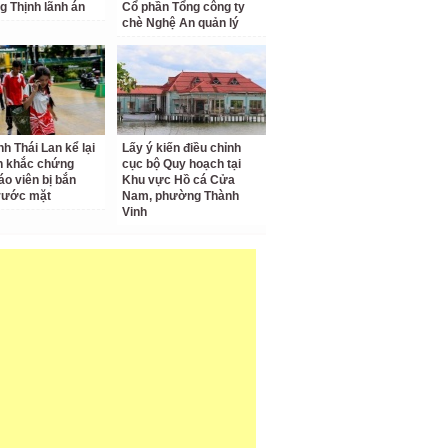
g Thịnh lãnh án
Cổ phần Tổng công ty
chè Nghệ An quản lý
nh Thái Lan kể lại
Lấy ý kiến điều chỉnh
h khắc chứng
cục bộ Quy hoạch tại
áo viên bị bắn
Khu vực Hồ cá Cửa
rước mặt
Nam, phường Thành
Vinh