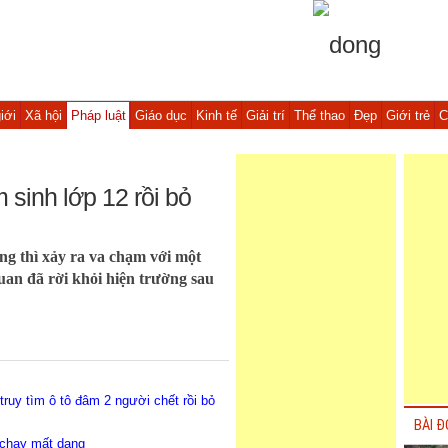
iới
Xã hội
Pháp luật
Giáo dục
Kinh tế
Giải trí
Thể thao
Đẹp
Giới trẻ
C
 sinh lớp 12 rồi bỏ
ng thì xảy ra va chạm với một
quan đã rời khỏi hiện trường sau
ruy tìm ô tô đâm 2 người chết rồi bỏ
BÀI Đ
 chạy mất dạng