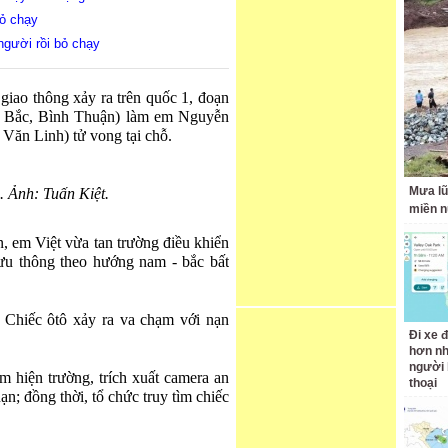
bỏ chạy
người rồi bỏ chạy
giao thông xảy ra trên quốc 1, đoạn
 Bắc, Bình Thuận) làm em Nguyễn
Văn Linh) tử vong tại chỗ.
Mưa lũ
. Ảnh: Tuấn Kiệt.
miền n
n, em Việt vừa tan trường điều khiển
ưu thông theo hướng nam - bắc bất
. Chiếc ôtô xảy ra va chạm với nạn
Đi xe đ
hơn nh
người 
 hiện trường, trích xuất camera an
thoại
nạn; đồng thời, tổ chức truy tìm chiếc