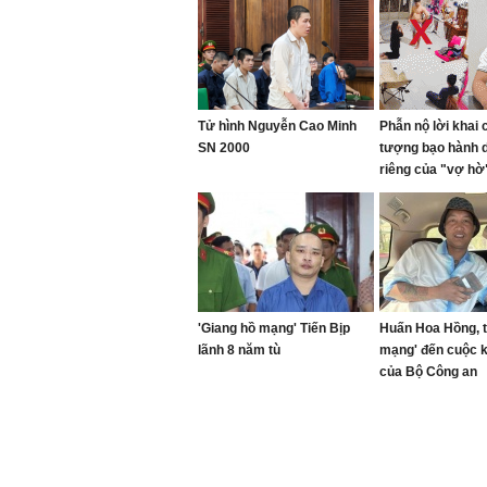
Tử hình Nguyễn Cao Minh
Phẫn nộ lời khai 
SN 2000
tượng bạo hành 
riêng của "vợ hờ"
gối đến 1 giờ sán
'Giang hồ mạng' Tiến Bịp
Huấn Hoa Hồng, t
lãnh 8 năm tù
mạng' đến cuộc 
của Bộ Công an