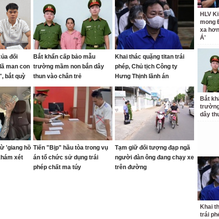
HLV Ki
mong 
xa hơ
Á'
của đối
Bắt khẩn cấp bảo mẫu
Khai thác quặng titan trái
dã man con
trường mầm non bắn dây
phép, Chủ tịch Công ty
, bắt quỳ
thun vào chân trẻ
Hưng Thịnh lãnh án
g
Bắt kh
trườn
dây th
ừ 'giang hồ
Tiến "Bịp" hầu tòa trong vụ
Tạm giữ đối tượng đạp ngã
khám xét
án tổ chức sử dụng trái
người đàn ông đang chạy xe
phép chất ma túy
trên đường
Khai t
trái p