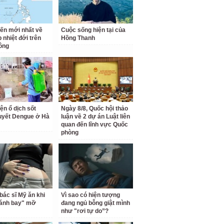
iến mới nhất về
Cuộc sống hiện tại của
 nhiệt đới trên
Hồng Thanh
ông
ện ổ dịch sốt
Ngày 8/8, Quốc hội thảo
uyết Dengue ở Hà
luận về 2 dự án Luật liên
quan đến lĩnh vực Quốc
phòng
bác sĩ Mỹ ăn khi
Vì sao có hiện tượng
đánh bay" mỡ
đang ngủ bỗng giật mình
như "rơi tự do”?