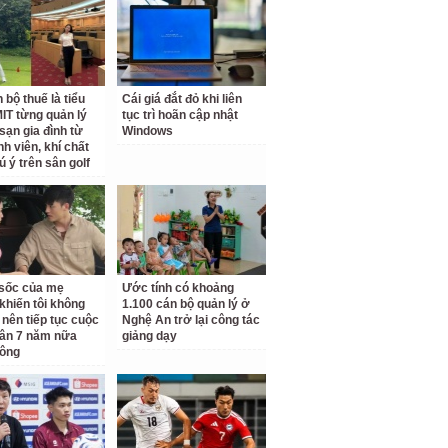
 bộ thuế là tiểu
Cái giá đắt đỏ khi liên
IT từng quản lý
tục trì hoãn cập nhật
sạn gia đình từ
Windows
nh viên, khí chất
ú ý trên sân golf
ộ sốc của mẹ
Ước tính có khoảng
khiến tôi không
1.100 cán bộ quản lý ở
 nên tiếp tục cuộc
Nghệ An trở lại công tác
ân 7 năm nữa
giảng dạy
hông