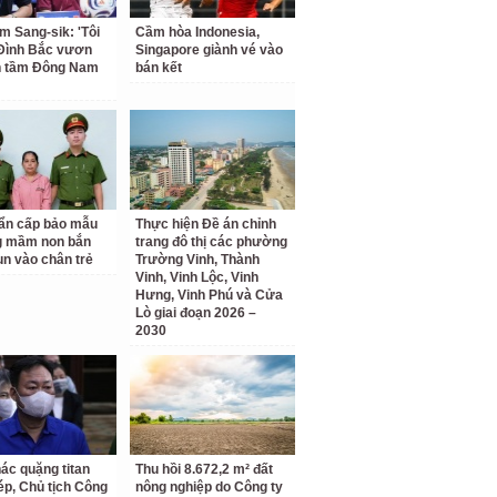
m Sang-sik: 'Tôi
Cầm hòa Indonesia,
Đình Bắc vươn
Singapore giành vé vào
n tầm Đông Nam
bán kết
ẩn cấp bảo mẫu
Thực hiện Đề án chỉnh
g mầm non bắn
trang đô thị các phường
un vào chân trẻ
Trường Vinh, Thành
Vinh, Vinh Lộc, Vinh
Hưng, Vinh Phú và Cửa
Lò giai đoạn 2026 –
2030
hác quặng titan
Thu hồi 8.672,2 m² đất
hép, Chủ tịch Công
nông nghiệp do Công ty