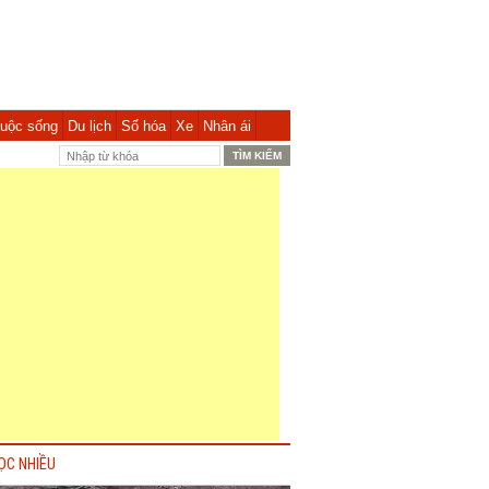
uộc sống
Du lịch
Số hóa
Xe
Nhân ái
ỌC NHIỀU