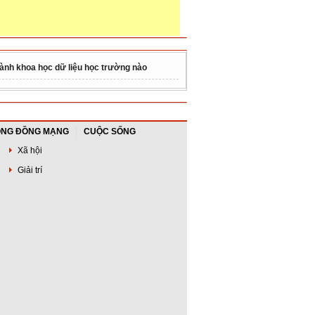
ành khoa học dữ liệu học trường nào
NG ĐỒNG MẠNG
CUỘC SỐNG
Xã hội
Giải trí