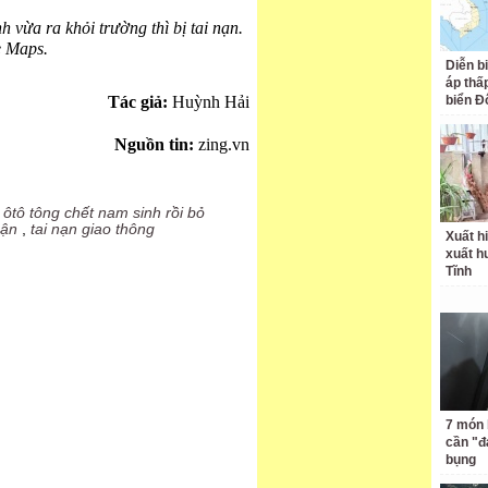
vừa ra khỏi trường thì bị tai nạn.
 Maps.
Diễn b
áp thấp
Tác giả:
Huỳnh Hải
biển Đ
Nguồn tin:
zing.vn
,
ôtô tông chết nam sinh rồi bỏ
uận
,
tai nạn giao thông
Xuất hi
xuất h
Tĩnh
7 món 
cần "
bụng