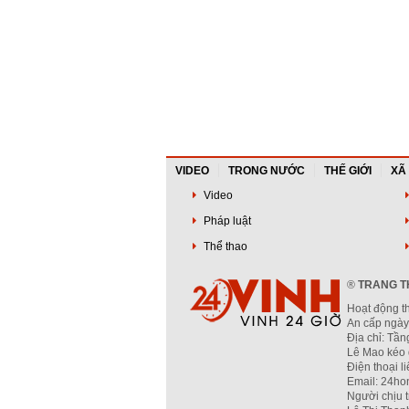
VIDEO
TRONG NƯỚC
THẾ GIỚI
XÃ
Video
Pháp luật
Thể thao
®
TRANG TH
Hoạt động t
An cấp ngày
Địa chỉ: Tầ
Lê Mao kéo 
Điện thoại l
Email: 24ho
Người chịu 