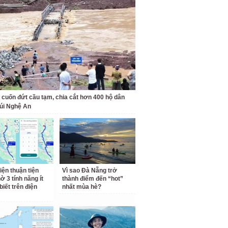
 cuốn đứt cầu tạm, chia cắt hơn 400 hộ dân
úi Nghệ An
iện thuận tiện
Vì sao Đà Nẵng trở
ờ 3 tính năng ít
thành điểm đến “hot”
biết trên điện
nhất mùa hè?