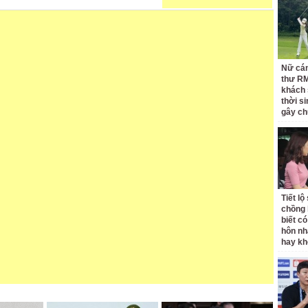
Nữ cán
thư RM
khách 
thời si
gây ch
Tiết l
chồng 
biết có
hôn nh
hay k