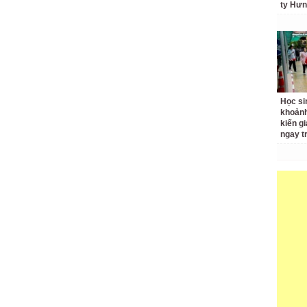
ty Hưn
Học si
khoản
kiến gi
ngay t