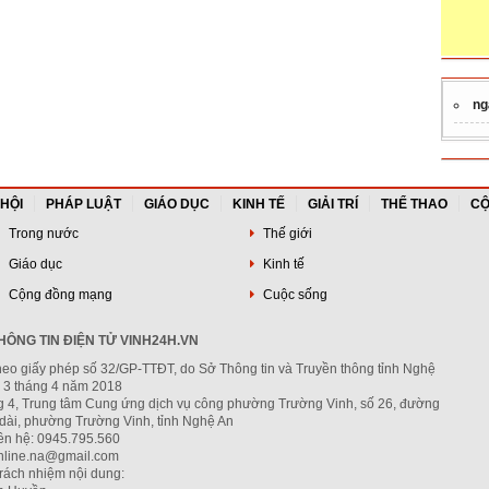
ng
 HỘI
PHÁP LUẬT
GIÁO DỤC
KINH TẾ
GIẢI TRÍ
THỂ THAO
CỘ
Trong nước
Thế giới
Giáo dục
Kinh tế
Cộng đồng mạng
Cuộc sống
ÔNG TIN ĐIỆN TỬ VINH24H.VN
heo giấy phép số 32/GP-TTĐT, do Sở Thông tin và Truyền thông tỉnh Nghệ
 3 tháng 4 năm 2018
ng 4, Trung tâm Cung ứng dịch vụ công phường Trường Vinh, số 26, đường
dài, phường Trường Vinh, tỉnh Nghệ An
iên hệ: 0945.795.560
nline.na@gmail.com
trách nhiệm nội dung: