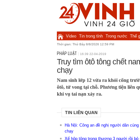
Video
Tin trong tỉnh
Trong nước
Thế g
Thời gian:
Thứ Bảy 8/8/2026 12:59 PM
PHÁP LUẬT
16:39 22-04-2019
Truy tìm ôtô tông chết nam
chạy
Nam sinh lớp 12 vừa ra khỏi cổng trườ
ôtô, tử vong tại chỗ. Phương tiện liên 
khi vụ tai nạn xảy ra.
TIN LIÊN QUAN
Hà Nội: Công an đề nghị người dân cùng t
chạy
Xế hộp tông trọng thương 3 người rồi bỏ