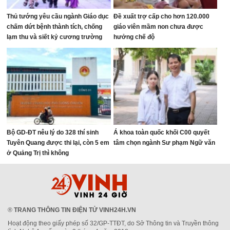
Thủ tướng yêu cầu ngành Giáo dục
Đề xuất trợ cấp cho hơn 120.000
chấm dứt bệnh thành tích, chống
giáo viên mầm non chưa được
lạm thu và siết kỷ cương trường
hưởng chế độ
học
Bộ GD-ĐT nêu lý do 328 thí sinh
Á khoa toàn quốc khối C00 quyết
Tuyên Quang được thi lại, còn 5 em
tâm chọn ngành Sư phạm Ngữ văn
ở Quảng Trị thì không
®
TRANG THÔNG TIN ĐIỆN TỬ VINH24H.VN
Hoạt động theo giấy phép số 32/GP-TTĐT, do Sở Thông tin và Truyền thông