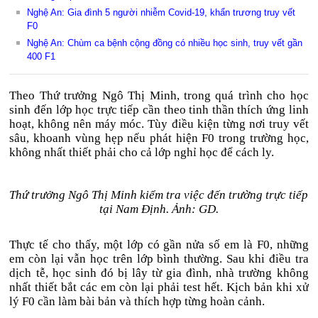
Nghệ An: Gia đình 5 người nhiễm Covid-19, khẩn trương truy vết
F0
Nghệ An: Chùm ca bệnh cộng đồng có nhiều học sinh, truy vết gần
400 F1
Theo Thứ trưởng Ngô Thị Minh, trong quá trình cho học
sinh đến lớp học trực tiếp cần theo tinh thần thích ứng linh
hoạt, không nên máy móc. Tùy điều kiện từng nơi truy vết
sâu, khoanh vùng hẹp nếu phát hiện F0 trong trường học,
không nhất thiết phải cho cả lớp nghỉ học để cách ly.
Thứ trưởng Ngô Thị Minh kiểm tra việc đến trường trực tiếp
tại Nam Định. Ảnh: GD.
Thực tế cho thấy, một lớp có gần nửa số em là F0, những
em còn lại vẫn học trên lớp bình thường. Sau khi điều tra
dịch tễ, học sinh đó bị lây từ gia đình, nhà trường không
nhất thiết bắt các em còn lại phải test hết. Kịch bản khi xử
lý F0 cần làm bài bản và thích hợp từng hoàn cảnh.