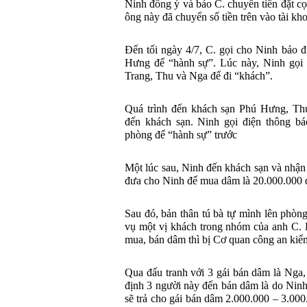
Ninh đồng ý và bảo C. chuyển tiền đặt c
ông này đã chuyển số tiền trên vào tài kh
Đến tối ngày 4/7, C. gọi cho Ninh bảo 
Hưng để “hành sự”. Lúc này, Ninh gọi 
Trang, Thu và Nga để đi “khách”.
Quá trình đến khách sạn Phú Hưng, Th
đến khách sạn. Ninh gọi điện thông b
phòng để “hành sự” trước
Một lúc sau, Ninh đến khách sạn và nhận
đưa cho Ninh để mua dâm là 20.000.000 
Sau đó, bản thân tú bà tự mình lên phò
vụ một vị khách trong nhóm của anh C. 
mua, bán dâm thì bị Cơ quan công an kiểm
Qua đấu tranh với 3 gái bán dâm là Nga,
định 3 người này đến bán dâm là do Ninh
sẽ trả cho gái bán dâm 2.000.000 – 3.000.