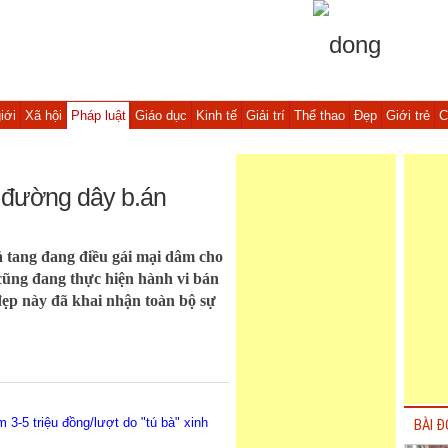
iới
Xã hội
Pháp luật
Giáo dục
Kinh tế
Giải trí
Thể thao
Đẹp
Giới trẻ
C
 đường dây b.án
ả tang đang điều gái mại dâm cho
cũng đang thực hiện hành vi bán
đẹp này đã khai nhận toàn bộ sự
3-5 triệu đồng/lượt do "tú bà" xinh
BÀI Đ