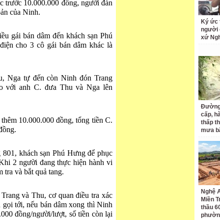
ọc trước 10.000.000 đồng, người đàn
oản của Ninh.
Ký ức 
người 
điều gái bán dâm đến khách sạn Phú
xứ Ng
điện cho 3 cô gái bán dâm khác là
u, Nga tự đến còn Ninh đón Trang
áo với anh C. đưa Thu và Nga lên
Đường
cấp, h
 thêm 10.000.000 đồng, tổng tiền C.
thấp t
đồng.
mưa b
ng 801, khách sạn Phú Hưng để phục
Khi 2 người đang thực hiện hành vi
 tra và bắt quả tang.
Nghệ A
 Trang và Thu, cơ quan điều tra xác
Miền T
 gọi tới, nếu bán dâm xong thì Ninh
thầu 60
000 đồng/người/lượt, số tiền còn lại
phườn