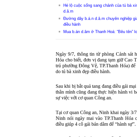
Hé lộ cuộc sống sang chảnh của tú bà xi
d.â.m
Đường dây b.á.n d.â.m chuyên nghiệp giá 
điều hành
Mua b.án d.âm ở Thanh Hoá: “Bêu tên” loạ
Ngày 9/7, thông tin từ phòng Cảnh sát 
Hóa cho biết, đơn vị đang tạm giữ Cao 
trú phường Đông Vệ, TP.Thanh Hóa) để đ
do tú bà xinh đẹp điều hành.
Sau khi bị bắt quả tang đang điều gái mạ
thân mình cũng đang thực hiện hành vi 
sự việc với cơ quan Công an.
Tại cơ quan Công an, Ninh khai ngày 3/7
Ninh nói ngày mai vào TP.Thanh Hóa c
điều giúp 4 cô gái bán dâm để “hành sự”.