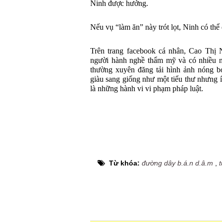
Ninh được hưởng.
Nếu vụ “làm ăn” này trót lọt, Ninh có thể đ
Trên trang facebook cá nhân, Cao Thị 
người hành nghề thẩm mỹ và có nhiều ng
thường xuyên đăng tải hình ảnh nóng bỏ
giàu sang giống như một tiểu thư nhưng í
là những hành vi vi phạm pháp luật.
Từ khóa:
đường dây b.á.n d.â.m
,