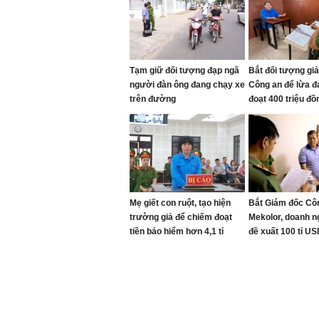
Tạm giữ đối tượng đạp ngã
Bắt đối tượng gi
người đàn ông đang chạy xe
Công an để lừa đ
trên đường
đoạt 400 triệu đồ
Mẹ giết con ruột, tạo hiện
Bắt Giám đốc Cô
trường giả để chiếm đoạt
Mekolor, doanh n
tiền bảo hiểm hơn 4,1 tỉ
đề xuất 100 tỉ U
đường sắt cao t