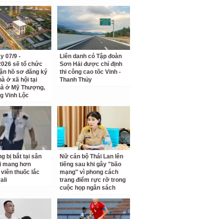
y 07/9 -
Liên danh có Tập đoàn
2026 sẽ tổ chức
Sơn Hải được chỉ định
hận hồ sơ đăng ký
thi công cao tốc Vinh -
à ở xã hội tại
Thanh Thủy
hà ở Mỹ Thượng,
g Vinh Lộc
g bị bắt tại sân
Nữ cán bộ Thái Lan lên
i mang hơn
tiếng sau khi gây "bão
 viên thuốc lắc
mạng" vì phong cách
ali
trang điểm rực rỡ trong
cuộc họp ngân sách