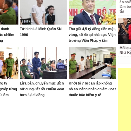
ăn nhi
làm bo
tài
ả danh
Tử hình Lê Minh Quân SN
Thu giữ 4,5 tỷ đồng tiền mặt,
ảo chiếm
1996
vàng, sổ đỏ tại nhà cựu Viện
ng
trưởng Viện Pháp y tâm
thần Trung ương
Mối qu
Nhã K
ng ty
Lừa bán, chuyển mục đích
Khởi tố 7 bị can lập khống
ghiệp từng
sử dụng đất rồi chiếm đoạt
hồ sơ bệnh nhân chiếm đoạt
SD làm
hơn 3,8 tỉ đồng
thuốc bảo hiểm y tế
ốc Bắc Nam