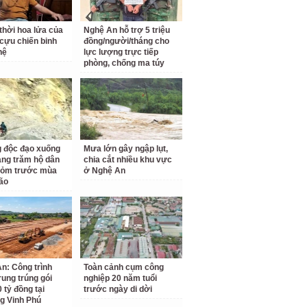
thời hoa lửa của
Nghệ An hỗ trợ 5 triệu
cựu chiến binh
đồng/người/tháng cho
hệ
lực lượng trực tiếp
phòng, chống ma túy
 độc đạo xuống
Mưa lớn gây ngập lụt,
àng trăm hộ dân
chia cắt nhiều khu vực
hỏm trước mùa
ở Nghệ An
ão
n: Công trình
Toàn cảnh cụm công
rung trúng gói
nghiệp 20 năm tuổi
 tỷ đồng tại
trước ngày di dời
g Vinh Phú