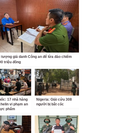
i tượng giả danh Công an để lừa đảo chiếm
00 triệu đồng
ốc: 17 nhà hàng
Nigeria: Giải cứu 308
chelin vi phạm an
người bị bắt cóc
hực phẩm