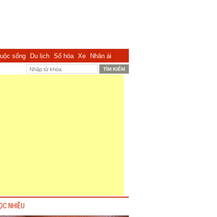
uộc sống
Du lịch
Số hóa
Xe
Nhân ái
ỌC NHIỀU