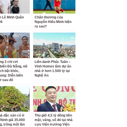
h Lê Minh Quân
Chấn thương của
96
Nguyễn Hiểu Minh hiện
ra sao?
ng 3 chỉ rơi
Liên danh Phúc Tuấn –
biển Đà Nẵng, nữ
Vinh Homes làm dự án
ch bật khóc,
nhà ở hơn 1.500 tỷ tại
vọng: Diễn biến
Nghệ An
ờ sau đó
uả đặc sản có ở
Thu giữ 4,5 tỷ đồng tiền
Ninh giá 35.000
mặt, vàng, sổ đỏ tại nhà
g, trồng một lần
cựu Viện trưởng Viện