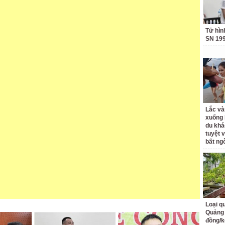
Tử hìn
SN 19
Lắc và
xuống 
du khá
tuyệt 
bất ng
Loại q
Quảng 
đồng/k