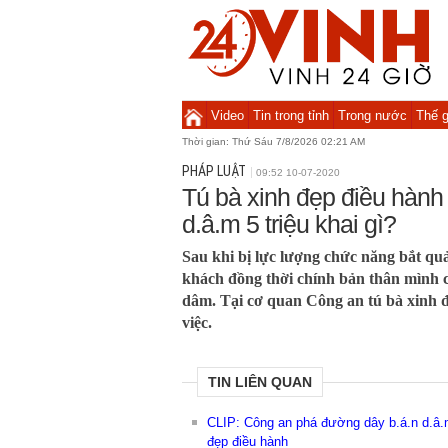
Video
Tin trong tỉnh
Trong nước
Thế g
Thời gian:
Thứ Sáu 7/8/2026 02:21 AM
PHÁP LUẬT
09:52 10-07-2020
Tú bà xinh đẹp điều hành
d.â.m 5 triệu khai gì?
Sau khi bị lực lượng chức năng bắt qu
khách đồng thời chính bản thân mình 
dâm. Tại cơ quan Công an tú bà xinh 
việc.
TIN LIÊN QUAN
CLIP: Công an phá đường dây b.á.n d.â.m 
đẹp điều hành