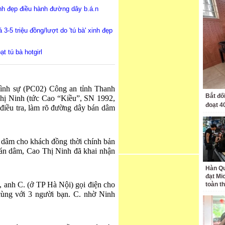
nh đẹp điều hành đường dây b.á.n
3-5 triệu đồng/lượt do 'tú bà' xinh đẹp
t tú bà hotgirl
hình sự (PC02) Công an tỉnh Thanh
Bắt đố
Thị Ninh (tức Cao “Kiều”, SN 1992,
đoạt 4
iều tra, làm rõ đường dây bán dâm
i dâm cho khách đồng thời chính bản
bán dâm, Cao Thị Ninh đã khai nhận
Hàn Qu
đạt Mi
, anh C. (ở TP Hà Nội) gọi điện cho
toàn t
ùng với 3 người bạn. C. nhờ Ninh