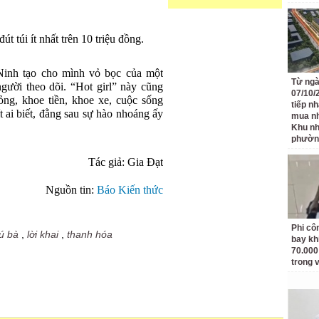
út túi ít nhất trên 10 triệu đồng.
Ninh tạo cho mình vỏ bọc của một
Từ ngà
ười theo dõi. “Hot girl” này cũng
07/10/
ng, khoe tiền, khoe xe, cuộc sống
tiếp n
t ai biết, đằng sau sự hào nhoáng ấy
mua nh
Khu n
phườn
Tác giả: Gia Đạt
Nguồn tin:
Báo Kiến thức
Phi côn
tú bà
,
lời khai
,
thanh hóa
bay kh
70.000
trong v