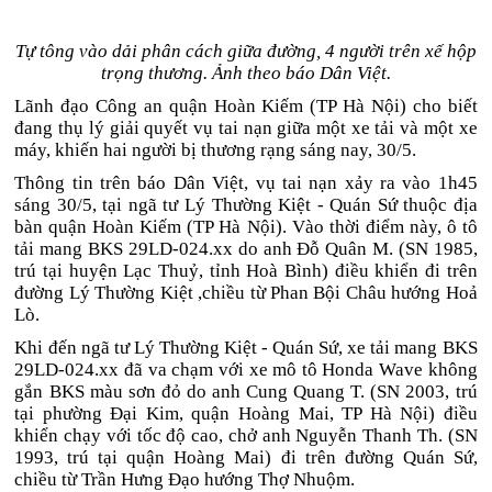
Tự tông vào dải phân cách giữa đường, 4 người trên xế hộp
trọng thương. Ảnh theo báo Dân Việt.
Lãnh đạo Công an quận Hoàn Kiếm (TP Hà Nội) cho biết
đang thụ lý giải quyết vụ tai nạn giữa một xe tải và một xe
máy, khiến hai người bị thương rạng sáng nay, 30/5.
Thông tin trên báo Dân Việt, vụ tai nạn xảy ra vào 1h45
sáng 30/5, tại ngã tư Lý Thường Kiệt - Quán Sứ thuộc địa
bàn quận Hoàn Kiếm (TP Hà Nội). Vào thời điểm này, ô tô
tải mang BKS 29LD-024.xx do anh Đỗ Quân M. (SN 1985,
trú tại huyện Lạc Thuỷ, tỉnh Hoà Bình) điều khiển đi trên
đường Lý Thường Kiệt ,chiều từ Phan Bội Châu hướng Hoả
Lò.
Khi đến ngã tư Lý Thường Kiệt - Quán Sứ, xe tải mang BKS
29LD-024.xx đã va chạm với xe mô tô Honda Wave không
gắn BKS màu sơn đỏ do anh Cung Quang T. (SN 2003, trú
tại phường Đại Kim, quận Hoàng Mai, TP Hà Nội) điều
khiển chạy với tốc độ cao, chở anh Nguyễn Thanh Th. (SN
1993, trú tại quận Hoàng Mai) đi trên đường Quán Sứ,
chiều từ Trần Hưng Đạo hướng Thợ Nhuộm.