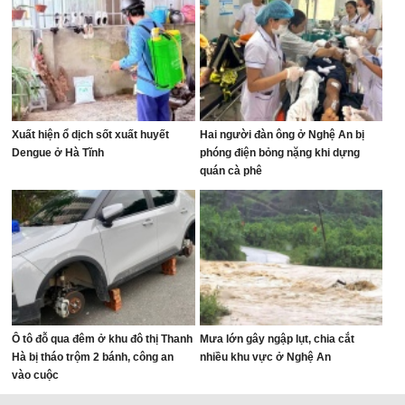
Xuất hiện ổ dịch sốt xuất huyết
Hai người đàn ông ở Nghệ An bị
Dengue ở Hà Tĩnh
phóng điện bỏng nặng khi dựng
quán cà phê
Ô tô đỗ qua đêm ở khu đô thị Thanh
Mưa lớn gây ngập lụt, chia cắt
Hà bị tháo trộm 2 bánh, công an
nhiều khu vực ở Nghệ An
vào cuộc