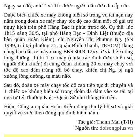
Ngay sau đó, anh T. và Th. được người dân đưa đi cấp cứu.
Được biết, chiếc xe máy không biển số trong vụ tai nạn này
nằm trong đoàn xe máy chạy tốc độ cao đâm một cô gái trẻ
nguy kịch trên phố Hàng Bạc ít phút trước đó. Cụ thể, lúc
1h15 sáng 30/5, tại phố Hàng Bạc - Đinh Liệt (thuộc địa
bàn quận Hoàn Kiếm), chị Nguyễn Thị Phương Ng. (SN
1999, trú tại phường 25, quận Bình Thạnh, TP.HCM) đang
cùng bạn dắt xe máy mang BKS 30P3-12xx từ vỉa hè xuống
lòng đường, thì bị 1 xe máy (chưa xác định được biển số,
người điều khiển) đi cùng đoàn khoảng 20 xe máy chạy với
tốc độ cao đâm trúng rồi bỏ chạy, khiến chị Ng. bị ngã
xuống lòng đường, tụ máu não.
Sau đó, đoàn xe máy chạy tốc độ cao tiếp tục di chuyển và
1 chiếc xe không biển số trong đoàn đã đâm vào xe tải tại
ngã tư Lý Thường Kiệt - Quán Sứ như thông tin trên.
Hiện, Công an quận Hoàn Kiếm đang thụ lý hồ sơ và giải
quyết vụ việc theo đúng qui định hiện hành.
Tác giả: Thanh Mai (T/H)
Nguồn tin:
doisongplus.vn