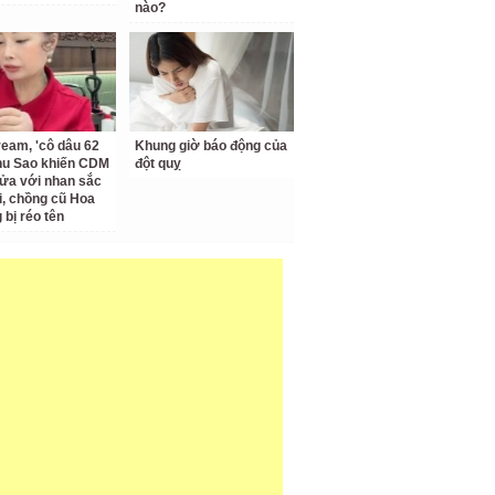
nào?
ream, 'cô dâu 62
Khung giờ báo động của
Thu Sao khiến CDM
đột quỵ
ửa với nhan sắc
ại, chồng cũ Hoa
bị réo tên