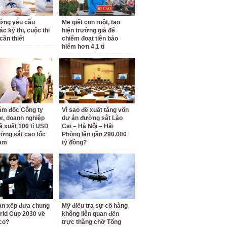
ớng yêu cầu
Mẹ giết con ruột, tạo
c kỳ thi, cuộc thi
hiện trường giả để
cần thiết
chiếm đoạt tiền bảo
hiểm hơn 4,1 tỉ
ám đốc Công ty
Vì sao đề xuất tăng vốn
r, doanh nghiệp
dự án đường sắt Lào
ề xuất 100 tỉ USD
Cai – Hà Nội – Hải
ờng sắt cao tốc
Phòng lên gần 290.000
am
tỷ đồng?
àn xếp đưa chung
Mỹ điều tra sự cố hàng
rld Cup 2030 về
không liên quan đến
co?
trực thăng chở Tổng