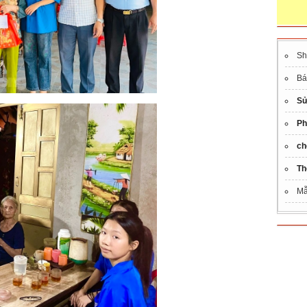
S
B
Sử
Ph
ch
Th
M