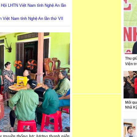
u Hội LHTN Việt Nam tỉnh Nghệ An lần
n Việt Nam tỉnh Nghệ An lần thứ VII
Thu giữ
Viện t
Mối qu
Nhã K
 truyền thống lực lượng thanh niên