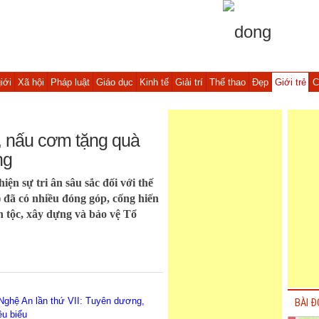
iới
Xã hội
Pháp luật
Giáo dục
Kinh tế
Giải trí
Thể thao
Đẹp
Giới trẻ
C
, nấu cơm tặng quà
ng
iện sự tri ân sâu sắc đối với thế
đã có nhiều đóng góp, cống hiến
n tộc, xây dựng và bảo vệ Tổ
 Nghệ An lần thứ VII: Tuyên dương,
BÀI Đ
êu biểu