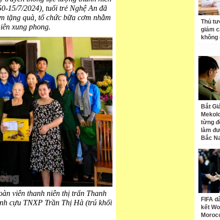
-15/7/2024), tuổi trẻ Nghệ An đã
hăm tặng quà, tổ chức bữa cơm nhằm
Thủ tư
niên xung phong.
giảm cá
không 
Bắt Gi
Mekolo
từng đ
làm đư
Bắc N
n viên thanh niên thị trấn Thanh
FIFA d
ình cựu TNXP Trần Thị Hà (trú khối
kết Wo
Moroc