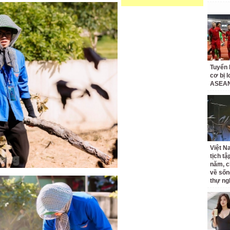
Tuyển 
cơ bị 
ASEAN
Việt N
tịch tậ
năm, c
về sốn
thự ng