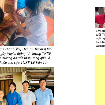
Livest
tuổi' 
ngã ng
hiện t
Cương 
xã Thanh Mỹ, Thanh Chương) tuổi
ngày truyền thống lực lượng TNXP,
 Chương đã đến thăm tặng quà và
c khỏe cho cựu TNXP Lê Văn Tá.