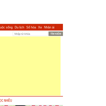
uộc sống
Du lịch
Số hóa
Xe
Nhân ái
ỌC NHIỀU