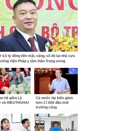
 4,5 tỷ đồng tiền mặt, vàng, sổ đỏ tại nhà cựu
rưởng Viện Pháp y tâm thần Trung ương
an hệ giữa Lý
Cả nước dự kiến giảm
ỳ và HIEUTHUHAI
hơn 17.000 đầu mối
trường công