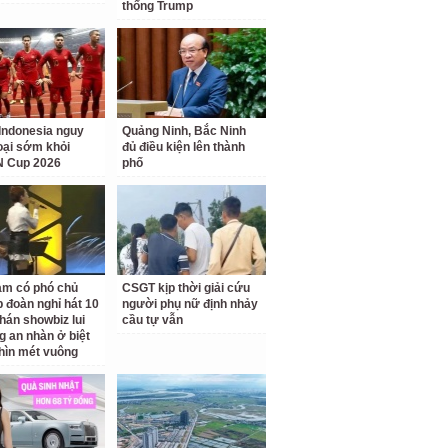
thống Trump
Indonesia nguy
Quảng Ninh, Bắc Ninh
loại sớm khỏi
đủ điều kiện lên thành
 Cup 2026
phố
am có phó chủ
CSGT kịp thời giải cứu
p đoàn nghỉ hát 10
người phụ nữ định nhảy
hán showbiz lui
cầu tự vẫn
g an nhàn ở biệt
hìn mét vuông