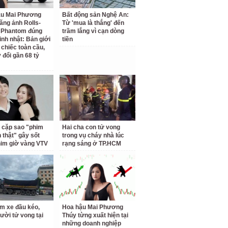
ậu Mai Phương
Bất động sản Nghệ An:
ăng ảnh Rolls-
Từ 'mua là thắng' đến
 Phantom đúng
trầm lắng vì cạn dòng
inh nhật: Bản giới
tiền
 chiếc toàn cầu,
 đổi gần 68 tỷ
 cặp sao "phim
Hai cha con tử vong
h thật" gây sốt
trong vụ cháy nhà lúc
him giờ vàng VTV
rạng sáng ở TP.HCM
m xe đầu kéo,
Hoa hậu Mai Phương
ười tử vong tại
Thúy từng xuất hiện tại
những doanh nghiệp