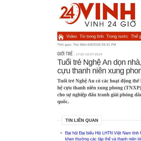
Video
Tin trong tỉnh
Trong nước
Thế g
Thời gian:
Thứ Năm 6/8/2026 09:31 PM
GIỚI TRẺ
17:02 16-07-2024
Tuổi trẻ Nghệ An dọn nhà
cựu thanh niên xung pho
Tuổi trẻ Nghệ An có các hoạt động thể h
hệ cựu thanh niên xung phong (TNXP) 
cho sự nghiệp đấu tranh giải phóng dâ
quốc.
TIN LIÊN QUAN
Đại hội Đại biểu Hội LHTN Việt Nam tỉnh
khen thưởng các tập thể và thanh niên ti