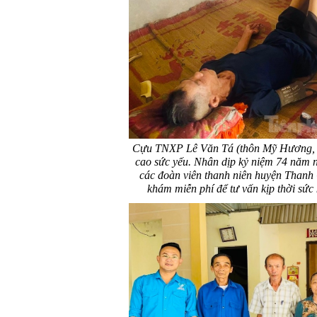
Cựu TNXP Lê Văn Tá (thôn Mỹ Hương, 
cao sức yếu. Nhân dịp kỷ niệm 74 năm 
các đoàn viên thanh niên huyện Thanh
khám miễn phí để tư vấn kịp thời sứ