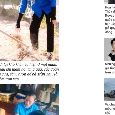
Hoa h
Thúy đ
Royce
ngày s
hạn 10
giá quy
đồng
đi lại khó khăn và hiện ở một mình.
Những
giả tìn
sau khi thăm hỏi tặng quà, các đoàn
trên p
à cửa, sân, vườn để bà Trần Thị Hà
ệm trọn vẹn.
Va chạ
một ng
chỗ