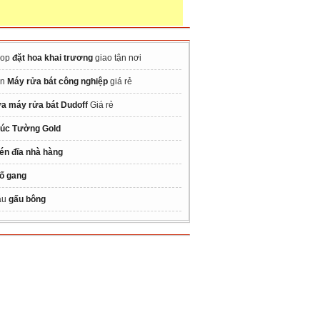
hop
đặt hoa khai trương
giao tận nơi
án
Máy rửa bát công nghiệp
giá rẻ
a máy rửa bát Dudoff
Giá rẻ
úc Tường Gold
én đĩa nhà hàng
ố gang
ẫu
gấu bông