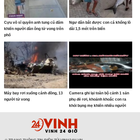
Cựu võ sĩ quyền anh tung cú đấm
Ngư dân bắt được con cá khổng lồ
khiến người đàn ông tử vong trên
dài 1,5 mét trên biển
phố
Máy bay rơi xuống cánh đồng, 13
Camera ghi lại toàn bộ cảnh 1 sản
người tử vong
phụ đẻ rơi, khoảnh khoắc con ra
khỏi bụng mẹ khiến nhiều người
thót tim