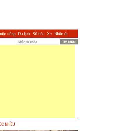
uộc sống
Du lịch
Số hóa
Xe
Nhân ái
ỌC NHIỀU