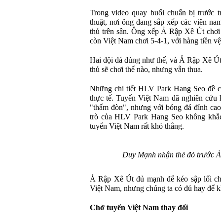
Trong video quay buổi chuẩn bị trước 
thuật, nơi ông đang sắp xếp các viên nam
thủ trên sân. Ông xếp Ả Rập Xê Út chơi 
còn Việt Nam chơi 5-4-1, với hàng tiền v
Hai đội đá đúng như thế, và Ả Rập Xê Út
thủ sẽ chơi thế nào, nhưng vẫn thua.
Những chi tiết HLV Park Hang Seo đề c
thực tế. Tuyển Việt Nam đã nghiên cứu k
"thấm đòn", nhưng với bóng đá đỉnh cao,
trò của HLV Park Hang Seo không khắc 
tuyển Việt Nam rất khó thắng.
Duy Mạnh nhận thẻ đỏ trước Ả 
Ả Rập Xê Út đủ mạnh để kéo sập lối ch
Việt Nam, nhưng chúng ta có đủ hay để kh
Chờ tuyển Việt Nam thay đổi