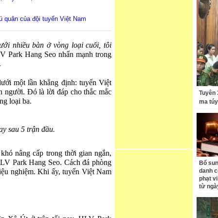
trú quân của đội tuyển Việt Nam
ưới nhiều bàn ở vòng loại cuối, tôi
V Park Hang Seo nhấn mạnh trong
.
i một lần khẳng định: tuyển Việt
n người. Đó là lời đáp cho thắc mắc
Tuyên 
ng loại ba.
ma túy 
ay sau 5 trận đầu.
khó nâng cấp trong thời gian ngắn,
a HLV Park Hang Seo. Cách đá phòng
Bổ sun
iệu nghiệm. Khi ấy, tuyển Việt Nam
danh c
phạt v
từ ngà