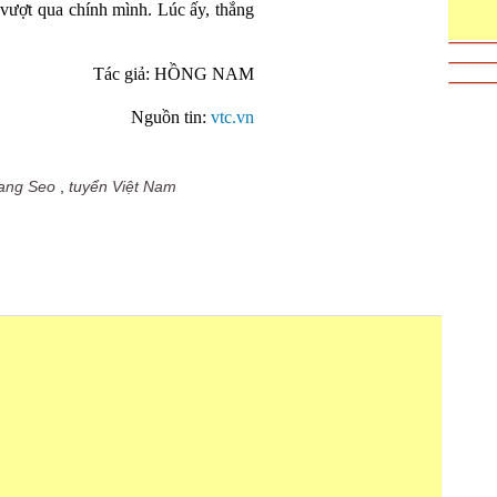
vượt qua chính mình. Lúc ấy, thắng
Tác giả: HỒNG NAM
Nguồn tin:
vtc.vn
ang Seo
,
tuyển Việt Nam