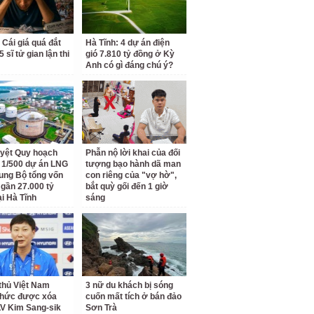
 Cái giá quá đắt
Hà Tĩnh: 4 dự án điện
 sĩ tử gian lận thi
gió 7.810 tỷ đồng ở Kỳ
Anh có gì đáng chú ý?
yệt Quy hoạch
Phẫn nộ lời khai của đối
ết 1/500 dự án LNG
tượng bạo hành dã man
ung Bộ tổng vốn
con riêng của "vợ hờ",
 gần 27.000 tỷ
bắt quỳ gối đến 1 giờ
ại Hà Tĩnh
sáng
thủ Việt Nam
3 nữ du khách bị sóng
thức được xóa
cuốn mất tích ở bán đảo
LV Kim Sang-sik
Sơn Trà