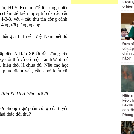
trường 
ở biên
trận, HLV Renard để lộ bảng chiến
 châm để biểu thị vị trí của các cầu
4-3-3, với 4 cầu thủ tấn công cánh,
ệ 4 người giăng ngang.
 thắng 3-1. Tuyển Việt Nam biết đối
Đưa sĩ
về cấp
ập đến Ả Rập Xê Út đều đúng trên
chính t
nào?
ỹ đối thủ và có một trận lượt đi để
 hiểu thôi là chưa đủ. Nếu các học
phục điểm yếu, vẫn chơi kiểu cũ,
Rập Xê Út ở trận lượt đi.
Hiện t
kéo ch
Lexus 
ơi phòng ngự phản công của tuyển
cao tố
ai thác đối thủ?
Phòng