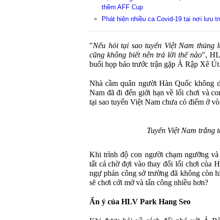
thềm AFF Cup
Phát hiện nhiều ca Covid-19 tại nơi lưu 
"
Nếu hỏi tại sao tuyển Việt Nam thủng l
cũng không biết nên trả lời thế nào
", HL
buổi họp báo trước trận gặp Ả Rập Xê Út
Nhà cầm quân người Hàn Quốc không dướ
Nam đã đi đến giới hạn về lối chơi và co
tại sao tuyển Việt Nam chưa có điểm ở vò
Tuyển Việt Nam trắng t
Khi trình độ con người chạm ngưỡng và 
tất cả chờ đợi vào thay đổi lối chơi củ
ngự phản công sở trường đã không còn h
sẽ chơi cởi mở và tấn công nhiều hơn?
Ẩn ý của HLV Park Hang Seo