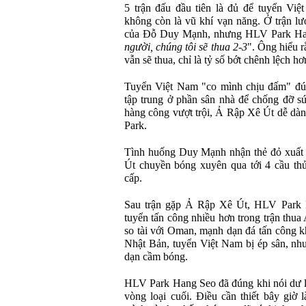
5 trận đấu đầu tiên là đủ để tuyển Vi
không còn là vũ khí vạn năng. Ở trận lư
của Đỗ Duy Mạnh, nhưng HLV Park Han
người, chúng tôi sẽ thua 2-3
". Ông hiểu 
vẫn sẽ thua, chỉ là tỷ số bớt chênh lệch hơ
Tuyển Việt Nam "co mình chịu đấm" đúng
tập trung ở phần sân nhà để chống đỡ 
hàng công vượt trội, Ả Rập Xê Út dễ dà
Park.
Tình huống Duy Mạnh nhận thẻ đỏ xuất 
Út chuyền bóng xuyên qua tới 4 cầu th
cấp.
Sau trận gặp Ả Rập Xê Út, HLV Park H
tuyển tấn công nhiều hơn trong trận thua 
so tài với Oman, mạnh dạn đá tấn công k
Nhật Bản, tuyển Việt Nam bị ép sân, nh
dạn cầm bóng.
HLV Park Hang Seo đã đúng khi nói dư lu
vòng loại cuối. Điều cần thiết bây giờ 