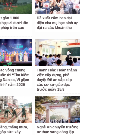
t gần 1.800
Đề xuất cấm ban đại
 hợp đi dưới tốc
diện cha mẹ học sinh tự
 phép trên cao
đặt ra các khoản thu
ạc vòng chung
Thanh Hóa: Hoàn thành
uộc thi “Tìm kiếm
việc xây dựng, phê
ng Dân ca, Ví giặm
duyệt Đề án sắp xếp
ĩnh” năm 2026
các cơ sở giáo dục
trước ngày 15/8
ắng, thắng mưa,
Nghệ An chuyển trường
 góp sức xây
tư thục sang công lập