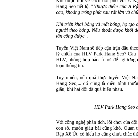
Khi được hỏi về cách đối phó với Ả Rậ
Hang Seo tiết lộ: "
Nhược điểm của Ả Rập
cao, khoảng trống phía sau rất lớn và chún
Khi triển khai bóng và mất bóng, họ tạo á
người theo bóng. Nếu thoát được khối đó
tấn công được
".
Tuyển Việt Nam sẽ tiếp cận trận đấu the
lý chiến của HLV Park Hang Seo? Câu hỏ
HLV, phòng họp báo là nơi để "giương đ
loạn thông tin.
Tuy nhiên, nếu quả thực tuyển Việt N
Hang Seo,... đó cũng là điều bình thư
giấu, khi hai đội đã quá hiểu nhau.
HLV Park Hang Seo đa
Với công nghệ phân tích, lối chơi của đ
con số, muốn giấu bài cũng khó. Quan 
Rập Xê Út, có hiểu họ cũng chưa chắc th