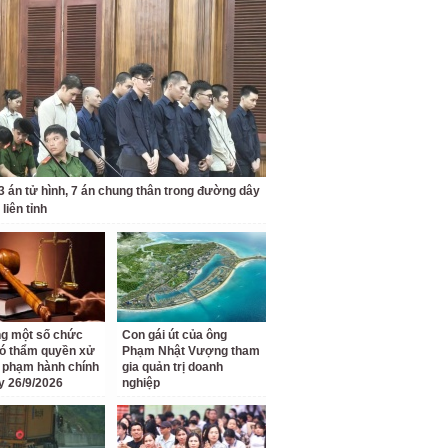
3 án tử hình, 7 án chung thân trong đường dây
liên tỉnh
g một số chức
Con gái út của ông
ó thẩm quyền xử
Phạm Nhật Vượng tham
i phạm hành chính
gia quản trị doanh
y 26/9/2026
nghiệp