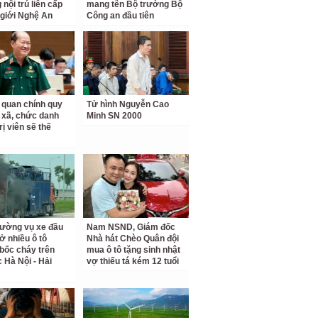
nội trú liên cấp
mang tên Bộ trưởng Bộ
 giới Nghệ An
Công an đầu tiên
 quan chính quy
Tử hình Nguyễn Cao
 xã, chức danh
Minh SN 2000
rị viên sẽ thế
rường vụ xe đầu
Nam NSND, Giám đốc
ở nhiều ô tô
Nhà hát Chèo Quân đội
bốc cháy trên
mua ô tô tặng sinh nhật
c Hà Nội - Hải
vợ thiếu tá kém 12 tuổi