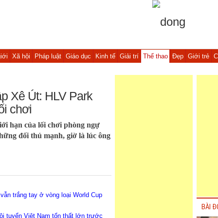
iới
Xã hội
Pháp luật
Giáo dục
Kinh tế
Giải trí
Thể thao
Đẹp
Giới trẻ
C
p Xê Út: HLV Park
i chơi
i hạn của lối chơi phòng ngự
ững đối thủ mạnh, giờ là lúc ông
vẫn trắng tay ở vòng loại World Cup
BÀI Đ
ội tuyển Việt Nam tổn thất lớn trước