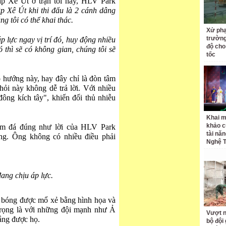
p Xê Út ở trận tối nay, HLV Park
 Xê Út khi thi đấu là 2 cánh dâng
g tôi có thể khai thác.
Xử phạ
trường
p lực ngay vị trí đó, huy động nhiều
độ cho
 thì sẽ có không gian, chúng tôi sẽ
tốc
o hướng này, hay đây chỉ là đòn tâm
i này không dễ trả lời. Với nhiều
ông kích tây", khiến đối thủ nhiễu
Khai m
khảo c
am đá đúng như lời của HLV Park
tài nă
ờng. Ông không có nhiều điều phải
Nghệ T
ng chịu áp lực.
ội bóng được mổ xẻ bằng hình họa và
trọng là với những đội mạnh như Ả
Vượt n
ắng được họ.
bộ đội