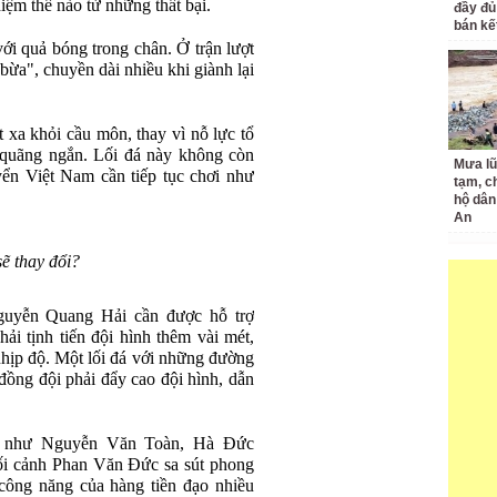
iệm thế nào từ những thất bại.
đầy đủ
bán kế
i quả bóng trong chân. Ở trận lượt
 bừa", chuyền dài nhiều khi giành lại
 xa khỏi cầu môn, thay vì nỗ lực tổ
 quãng ngắn. Lối đá này không còn
Mưa lũ
ển Việt Nam cần tiếp tục chơi như
tạm, c
hộ dân
An
ẽ thay đổi?
guyễn Quang Hải cần được hỗ trợ
i tịnh tiến đội hình thêm vài mét,
hịp độ. Một lối đá với những đường
ồng đội phải đẩy cao đội hình, dẫn
độ như Nguyễn Văn Toàn, Hà Đức
 bối cảnh Phan Văn Đức sa sút phong
ông năng của hàng tiền đạo nhiều