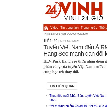
Video
Tin trong tỉnh
Trong nước
Thế g
Thời gian:
Chủ Nhật 9/8/2026 09:02 AM
THỂ THAO
14:21 16-11-2021
Tuyển Việt Nam đấu Ả Rậ
Hang Seo mạnh dạn đổi lố
HLV Park Hang Seo thừa nhận điểm giớ
phản công của tuyển Việt Nam trước nh
cùng học trò thay đổi.
TIN LIÊN QUAN
Thua tiếc nuối Nhật Bản, tuyển Việt Nam 
2022
Đội trưởng nhiễm Covid-19, đối thủ của đ