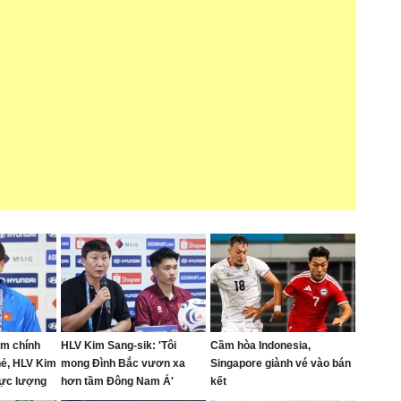
am chính
HLV Kim Sang-sik: 'Tôi
Cầm hòa Indonesia,
hẻ, HLV Kim
mong Đình Bắc vươn xa
Singapore giành vé vào bán
lực lượng
hơn tầm Đông Nam Á'
kết
up