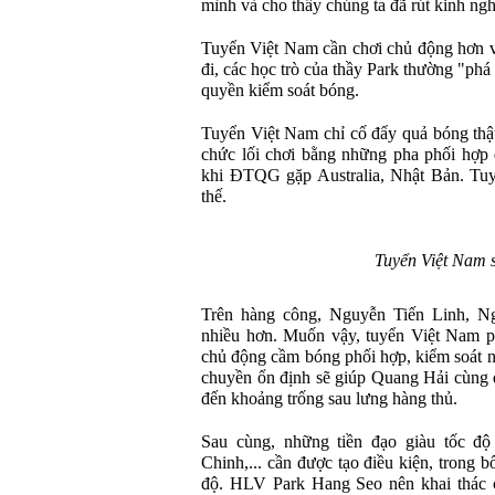
mình và cho thấy chúng ta đã rút kinh ngh
Tuyển Việt Nam cần chơi chủ động hơn vớ
đi, các học trò của thầy Park thường "phá
quyền kiểm soát bóng.
Tuyển Việt Nam chỉ cố đẩy quả bóng thật
chức lối chơi bằng những pha phối hợp
khi ĐTQG gặp Australia, Nhật Bản. Tuy
thế.
Tuyển Việt Nam s
Trên hàng công, Nguyễn Tiến Linh, N
nhiều hơn. Muốn vậy, tuyển Việt Nam phả
chủ động cầm bóng phối hợp, kiểm soát n
chuyền ổn định sẽ giúp Quang Hải cùng đ
đến khoảng trống sau lưng hàng thủ.
Sau cùng, những tiền đạo giàu tốc 
Chinh,... cần được tạo điều kiện, trong
độ. HLV Park Hang Seo nên khai thác c