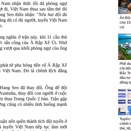
ệt Nam nhận thức lối đá phòng ngự
ợt đi, Việt Nam thua sau tấm thẻ đỏ
g Seo thừa nhận: "
Nếu hai đội đủ
Ấn Độ:
rằng dù có đủ người, tuyển Việt Nam
cho 155
n.
cử
 nghĩa ở trận này, khi 11 cầu thủ
sức tấn công của Ả Rập Xê Út. Nhờ
ng vượt qua khối phòng ngự của ông
Phê du
phát từ pha bóng tiền vệ Ả Rập Xê
chi ti
ủ Việt Nam. Đó là chênh lệch đẳng
Bắc Tr
đầu tư
đồng t
ang Seo đã thay đổi. Ông để đội
Australia, thay đổi con người ở cuộc
hi thua Trung Quốc 2 bàn. Trận gặp
ưng cũng có nhiều tình huống mạnh
Tuyển 
ận nên quên thành tích đội tuyển ở
chính 
là tuyển Việt Nam tiếp tục làm mới
thẻ, H