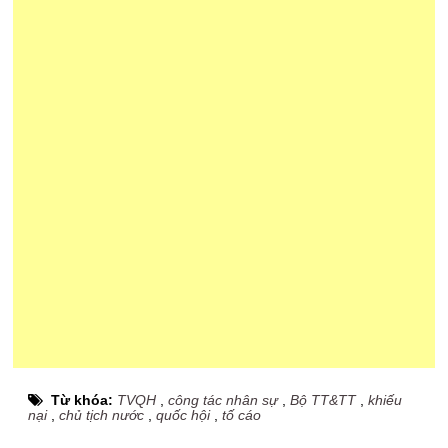
Từ khóa:
TVQH
,
công tác nhân sự
,
Bộ TT&TT
,
khiếu
nại
,
chủ tịch nước
,
quốc hội
,
tố cáo