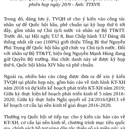
phiên họp ngày 20/9 - Ảnh: TTXVN
Trong đó, đáng lưu ý, TVQH sẽ cho ý kiến vào công tác
nhân sự để Quốc hội bầu, phê chuẩn tại kỳ họp thứ 6 tới
đây, gồm nhân sự Chủ tịch nước và nhân sự Bộ TT&TT.
Trước đó, tại Hội nghị T.Ư 8, Ban Chấp hành T.Ư Đảng đã
thống nhất rất cao (100%) giới thiệu Tổng Bí thư Nguyễn
Phú Trọng để Quốc hội bầu giữ chức vụ Chủ tịch nước. Đối
với nhân sự Bộ TT&TT, hiện ông Nguyễn Mạnh Hùng đang
giữ Quyền Bộ trưởng. Hai chức danh này sẽ được kỳ họp
thứ 6, Quốc hội khóa XIV bầu và phê chuẩn.
Ngoài ra, nhiều báo cáo cũng được đưa ra để xin ý kiến
TVQH tại phiên họp này, gồm báo cáo về tình hình KT-XH
năm 2018 và dự kiến kế hoạch phát triển KT-XH năm 2019;
Giữa kỳ thực hiện kế hoạch phát triển kinh tế 5 năm 2016-
2020; Giữa kỳ thực hiện Nghị quyết số 24/2016/QH13 về
kế hoạch cơ cấu lại nền kinh tế giai đoạn 2016-2020.
Thường vụ Quốc hội sẽ tiếp tục cho ý kiến các báo cáo về
KT-XH, cơ cấu lại nền kinh tế, chương trình mục tiêu quốc
gia, chính sách hỗ trợ vùng dân tộc thiểu số và miền núi; và