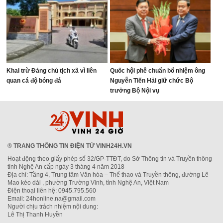
Khai trừ Đảng chủ tịch xã vì liên
Quốc hội phê chuẩn bổ nhiệm ông
quan cá độ bóng đá
Nguyễn Tiến Hải giữ chức Bộ
trưởng Bộ Nội vụ
®
TRANG THÔNG TIN ĐIỆN TỬ VINH24H.VN
Hoạt động theo giấy phép số 32/GP-TTĐT, do Sở Thông tin và Truyền thông
tỉnh Nghệ An cấp ngày 3 tháng 4 năm 2018
Địa chỉ: Tầng 4, Trung tâm Văn hóa – Thể thao và Truyền thông, đường Lê
Mao kéo dài , phường Trường Vinh, tỉnh Nghệ An, Việt Nam
Điện thoại liên hệ: 0945.795.560
Email: 24honline.na@gmail.com
Người chịu trách nhiệm nội dung:
Lê Thị Thanh Huyền