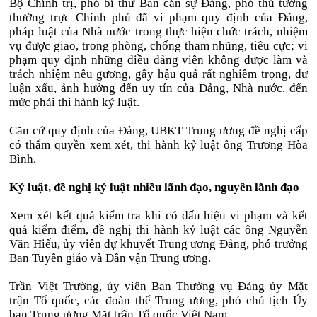
Bộ Chính trị, phó bí thư Ban cán sự Đảng, phó thủ tướng
thường trực Chính phủ đã vi phạm quy định của Đảng,
pháp luật của Nhà nước trong thực hiện chức trách, nhiệm
vụ được giao, trong phòng, chống tham nhũng, tiêu cực; vi
phạm quy định những điều đảng viên không được làm và
trách nhiệm nêu gương, gây hậu quả rất nghiêm trọng, dư
luận xấu, ảnh hưởng đến uy tín của Đảng, Nhà nước, đến
mức phải thi hành kỷ luật.
Căn cứ quy định của Đảng, UBKT Trung ương đề nghị cấp
có thẩm quyền xem xét, thi hành kỷ luật ông Trương Hòa
Bình.
Kỷ luật, đề nghị kỷ luật nhiều lãnh đạo, nguyên lãnh đạo
Xem xét kết quả kiểm tra khi có dấu hiệu vi phạm và kết
quả kiểm điểm, đề nghị thi hành kỷ luật các ông Nguyễn
Văn Hiếu, ủy viên dự khuyết Trung ương Đảng, phó trưởng
Ban Tuyên giáo và Dân vận Trung ương.
Trần Việt Trường, ủy viên Ban Thường vụ Đảng ủy Mặt
trận Tổ quốc, các đoàn thể Trung ương, phó chủ tịch Ủy
ban Trung ương Mặt trận Tổ quốc Việt Nam.