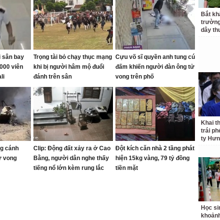
Bắt kh
trườn
dây th
i sân bay
Trọng tài bỏ chạy thục mạng
Cựu võ sĩ quyền anh tung cú
000 viên
khi bị người hâm mộ đuổi
đấm khiến người đàn ông tử
li
đánh trên sân
vong trên phố
Khai t
trái p
ty Hưn
ng cánh
Clip: Động đất xảy ra ở Cao
Đột kích căn nhà 2 tầng phát
ử vong
Bằng, người dân nghe thấy
hiện 15kg vàng, 79 tỷ đồng
tiếng nổ lớn kèm rung lắc
tiền mặt
Học si
khoản