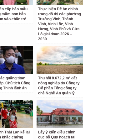
ẩn cấp bảo mẫu
Thực hiện Đề án chỉnh
g mầm non bắn
trang đô thị các phường
un vào chân trẻ
Trường Vinh, Thành
Vinh, Vinh Lộc, Vinh
Hưng, Vinh Phú và Cửa
Lò giai đoạn 2026 –
2030
hác quặng titan
Thu hồi 8.672,2 m² đất
hép, Chủ tịch Công
nông nghiệp do Công ty
g Thịnh lãnh án
Cổ phần Tổng công ty
chè Nghệ An quản lý
nh Thái Lan kể lại
Lấy ý kiến điều chỉnh
h khắc chứng
cục bộ Quy hoạch tại