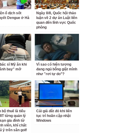
ện ổ dịch sốt
Ngày 8/8, Quốc hội thảo
uyết Dengue ở Hà
luận về 2 dự án Luật liên
quan đến lĩnh vực Quốc
phòng
bác sĩ Mỹ ăn khi
Vì sao có hiện tượng
đánh bay" mỡ
đang ngủ bỗng giật mình
như "rơi tự do”?
 bộ thuế là tiểu
Cái giá đắt đỏ khi liên
IT từng quản lý
tục trì hoãn cập nhật
sạn gia đình từ
Windows
nh viên, khí chất
ú ý trên sân golf