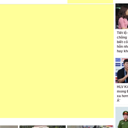
Tiết l
chồng 
biết có
hôn nh
hay k
HLV Ki
mong 
xa hơ
Á'