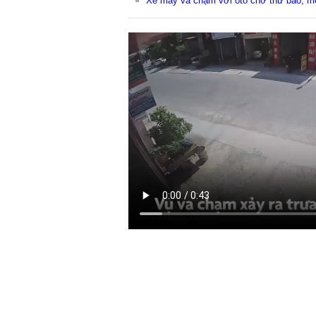
Xe máy va chạm với ôtô chở thư báo, m