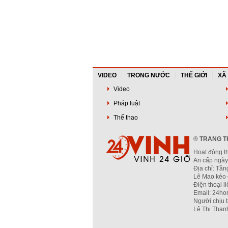
VIDEO
TRONG NƯỚC
THẾ GIỚI
XÃ
Video
Pháp luật
Thể thao
®
TRANG TH
Hoạt động t
An cấp ngày
Địa chỉ: Tầ
Lê Mao kéo 
Điện thoại l
Email: 24ho
Người chịu 
Lê Thị Than