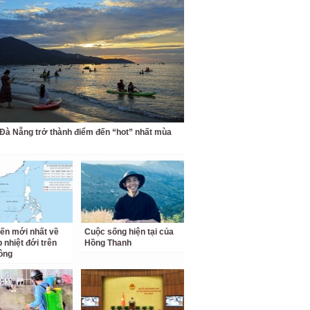
 Đà Nẵng trở thành điểm đến “hot” nhất mùa
iến mới nhất về
Cuộc sống hiện tại của
 nhiệt đới trên
Hồng Thanh
ông