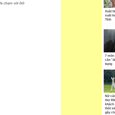
Va chạm với ôtô
Xuất hi
xuất h
Tĩnh
7 món 
cần "
bụng
Nữ cán
thư RM
khách 
thời si
gây ch