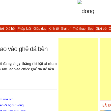
iới
Xã hội
Pháp luật
Giáo dục
Kinh tế
Giải trí
Thể thao
Đẹp
Giới trẻ
C
lao vào ghế đá bên
ô đang chạy thẳng thì bật xi nhan
 sau lao vào chiếc ghế đá để bên
m với ôtô
ên đi bộ tử vong
BÀI Đ