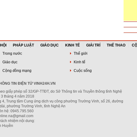
 HỘI
PHÁP LUẬT
GIÁO DỤC
KINH TẾ
GIẢI TRÍ
THỂ THAO
CỘ
Trong nước
Thế giới
Giáo dục
Kinh tế
Cộng đồng mạng
Cuộc sống
ÔNG TIN ĐIỆN TỬ VINH24H.VN
heo giấy phép số 32/GP-TTĐT, do Sở Thông tin và Truyền thông tỉnh Nghệ
 3 tháng 4 năm 2018
ng 4, Trung tâm Cung ứng dịch vụ công phường Trường Vinh, số 26, đường
dài, phường Trường Vinh, tỉnh Nghệ An
iên hệ: 0945.795.560
nline.na@gmail.com
trách nhiệm nội dung:
h Huyền