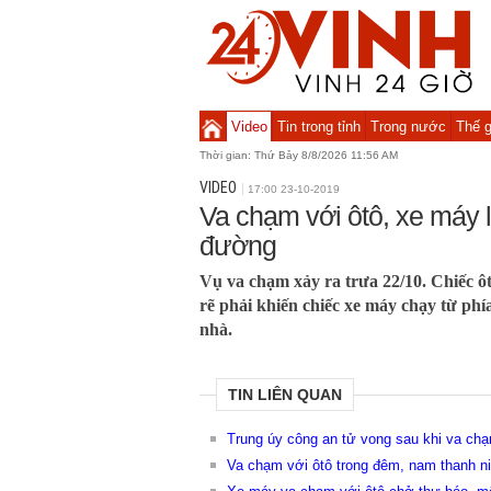
Video
Tin trong tỉnh
Trong nước
Thế g
Thời gian:
Thứ Bảy 8/8/2026 11:56 AM
VIDEO
17:00 23-10-2019
Va chạm với ôtô, xe máy 
đường
Vụ va chạm xảy ra trưa 22/10. Chiếc ôt
rẽ phải khiến chiếc xe máy chạy từ phía
nhà.
TIN LIÊN QUAN
Trung úy công an tử vong sau khi va chạ
Va chạm với ôtô trong đêm, nam thanh ni