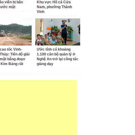
áo viên bị bắn
Khu vực Hồ cá Cửa
rước mặt
Nam, phường Thành
Vinh
cao tốc Vinh-
Ước tính có khoảng
Thủy: Tiến độ giải
1.100 cán bộ quản lý ở
mặt bằng đoạn
Nghệ An trở lại công tác
 Kim Bảng rất
giảng dạy