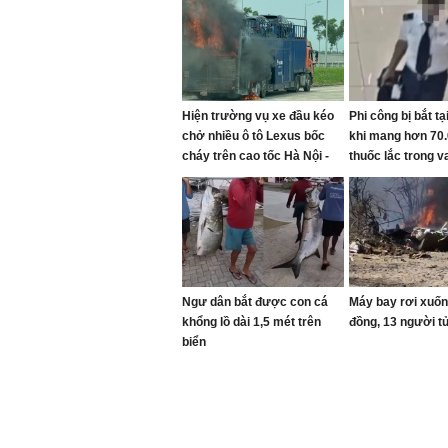
Hiện trường vụ xe đầu kéo
Phi công bị bắt tạ
chở nhiều ô tô Lexus bốc
khi mang hơn 70.
cháy trên cao tốc Hà Nội -
thuốc lắc trong va
Hải Phòng
Ngư dân bắt được con cá
Máy bay rơi xuố
khổng lồ dài 1,5 mét trên
đồng, 13 người t
biển