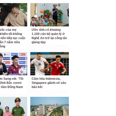
ộ sốc của mẹ
Ước tính có khoảng
khiến tôi không
1.100 cán bộ quản lý ở
 nên tiếp tục cuộc
Nghệ An trở lại công tác
ân 7 năm nữa
giảng dạy
hông
m Sang-sik: 'Tôi
Cầm hòa Indonesia,
Đình Bắc vươn
Singapore giành vé vào
n tầm Đông Nam
bán kết