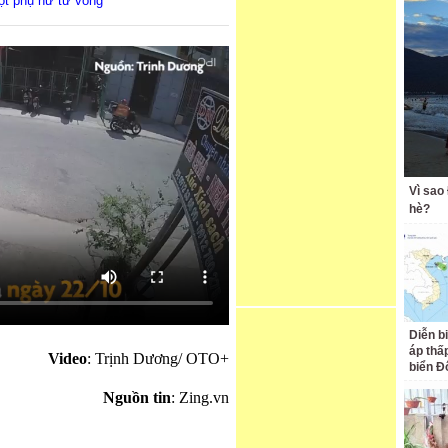
ột phụ nữ tử vong
Vì sao
hè?
Diễn b
áp thấp
Video
: Trịnh Dương/ OTO+
biển Đ
Nguồn tin
: Zing.vn