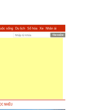
uộc sống
Du lịch
Số hóa
Xe
Nhân ái
ỌC NHIỀU