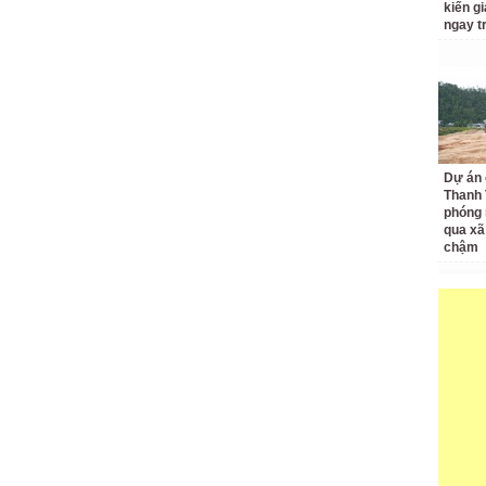
kiến gi
ngay t
Dự án 
Thanh 
phóng 
qua xã
chậm