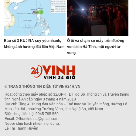
Bão số 3 KUJIRA suy yếu nhanh,
Ô tô va chạm xe máy trên đường
không ảnh hưởng đất liền Việt Nam
ven biển Hà Tĩnh, một người tử
vong
®
TRANG THÔNG TIN ĐIỆN TỬ VINH24H.VN
Hoạt động theo giấy phép số 32/GP-TTĐT, do Sở Thông tin và Truyền thông
tỉnh Nghệ An cấp ngày 3 tháng 4 năm 2018
Địa chỉ: Tầng 4, Trung tâm Văn hóa – Thể thao và Truyền thông, đường Lê
Mao kéo dài , phường Trường Vinh, tỉnh Nghệ An, Việt Nam
Điện thoại liên hệ: 0945.795.560
Email: 24honline.na@gmail.com
Người chịu trách nhiệm nội dung:
Lê Thị Thanh Huyền