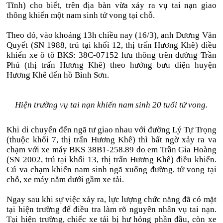
Tĩnh) cho biết, trên địa bàn vừa xảy ra vụ tai nạn giao
thông khiến một nam sinh tử vong tại chỗ.
Theo đó, vào khoảng 13h chiều nay (16/3), anh Dương Văn
Quyết (SN 1988, trú tại khối 12, thị trấn Hương Khê) điều
khiển xe ô tô BKS: 38C-07152 lưu thông trên đường Trần
Phú (thị trấn Hương Khê) theo hướng bưu điện huyện
Hương Khê đến hồ Bình Sơn.
Hiện trường vụ tai nạn khiến nam sinh 20 tuổi tử vong.
Khi di chuyển đến ngã tư giao nhau với đường Lý Tự Trọng
(thuộc khối 7, thị trấn Hương Khê) thì bất ngờ xảy ra va
chạm với xe máy BKS 38B1-258.89 do em Trần Gia Hoàng
(SN 2002, trú tại khối 13, thị trấn Hương Khê) điều khiển.
Cú va chạm khiến nam sinh ngã xuống đường, tử vong tại
chỗ, xe máy nằm dưới gầm xe tải.
Ngay sau khi sự việc xảy ra, lực lượng chức năng đã có mặt
tại hiện trường để điều tra làm rõ nguyên nhân vụ tai nạn.
Tại hiện trường, chiếc xe tải bị hư hỏng phần đầu, còn xe