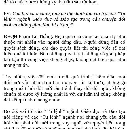
để tổ chức được những kỳ thi năm sau tốt hơn.
PV:
Câu hỏi cuối cùng, ông có thể đánh giá vai trò của “Tư
lệnh” ngành Giáo dục và Đào tạo trong câu chuyện đổi
mới và chống gian lận thi cử này?
ĐBQH Phạm Tất Thắng: Hiệu quả của công tác quản lý phụ
thuộc rất nhiều vào người đứng đầu. Người đứng đầu có
quyết sách đúng, chỉ đạo quyết liệt thì công việc sẽ đạt
hiệu quả tốt hơn. Nếu không quyết liệt, không có giải pháp
táo bạo thì công việc không chạy, không đạt hiệu quả như
mong muốn.
Tuy nhiên, việc đổi mới là một quá trình. Thêm nữa, mọi
đổi mới vẫn phải đảm bảo nguyên tắc kế thừa, những gì
trong quá trình đổi mới cần tránh thay đổi đột ngột, không
chuẩn bị được kỹ lưỡng nhất là với dư luận thì cũng không
đạt kết quả như mong muốn.
Do đó, vai trò của “Tư lệnh” ngành Giáo dục và Đào tạo
nói riêng và các “Tư lệnh” ngành nói chung yêu cầu đỏi
hỏi vừa phải đổi mới trong suy nghĩ, vừa quyết liệt trong
chỉ đạo, đồng thời có những giải pháp phù hợp, để dư luận,