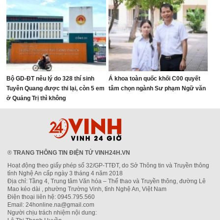
Bộ GD-ĐT nêu lý do 328 thí sinh
Á khoa toàn quốc khối C00 quyết
Tuyên Quang được thi lại, còn 5 em
tâm chọn ngành Sư phạm Ngữ văn
ở Quảng Trị thì không
®
TRANG THÔNG TIN ĐIỆN TỬ VINH24H.VN
Hoạt động theo giấy phép số 32/GP-TTĐT, do Sở Thông tin và Truyền thông
tỉnh Nghệ An cấp ngày 3 tháng 4 năm 2018
Địa chỉ: Tầng 4, Trung tâm Văn hóa – Thể thao và Truyền thông, đường Lê
Mao kéo dài , phường Trường Vinh, tỉnh Nghệ An, Việt Nam
Điện thoại liên hệ: 0945.795.560
Email: 24honline.na@gmail.com
Người chịu trách nhiệm nội dung: