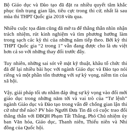
Bộ Giáo dục và Đào tạo đã đặt ra nhiều quyết tâm khắc
phục tình trạng gian lận, tiêu cực trong thi cử, nhất là sau
mùa thi THPT Quốc gia 2018 vừa qua.
Nhiều cuộc tọa đàm cũng đã mở ra để thẳng thắn nhìn nhận
trách nhiệm, rút kinh nghiệm và tìm phương hướng làm
trong sạch các kỳ thi của những năm tiếp theo. Bởi kỳ thi
THPT Quốc gia “2 trong 1” vẫn đang được cho là ưu việt
hơn cả so với những thay đổi trước đây.
Tuy nhiên, những sai sót về mặt kỹ thuật, khâu tổ chức thi
đã để lại nhiều bài học với ngành Giáo dục và Đào tạo nói
riêng và một phần tổn thương với sự kỳ vọng, niềm tin của
xã hội.
Vậy, giải pháp tối ưu nhằm đáp ứng sự kỳ vọng vào đổi mới
giáo dục trong những năm tới và vai trò của “Tư lệnh”
ngành Giáo dục và Đào tạo trong vấn đề chống gian lận thi
cử như thế nào? PV báo Người Đưa Tin đã có cuộc trao đổi
thẳng thắn với ĐBQH Phạm Tất Thắng, Phó Chủ nhiệm ủy
ban Văn hóa, Giáo dục, Thanh niên, Thiếu niên và Nhi
đồng của Quốc hội.