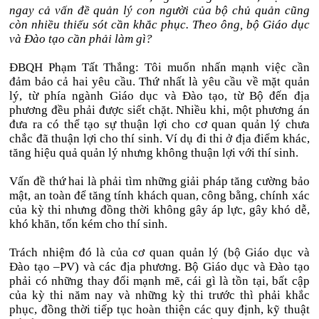
ngay cả vấn đề quản lý con người của bộ chủ quản cũng
còn nhiều thiếu sót cần khắc phục. Theo ông, bộ Giáo dục
và Đào tạo cần phải làm gì?
ĐBQH Phạm Tất Thắng: Tôi muốn nhấn mạnh việc cần
đảm bảo cả hai yêu cầu. Thứ nhất là yêu cầu về mặt quản
lý, từ phía ngành Giáo dục và Đào tạo, từ Bộ đến địa
phương đều phải được siết chặt. Nhiều khi, một phương án
đưa ra có thể tạo sự thuận lợi cho cơ quan quản lý chưa
chắc đã thuận lợi cho thí sinh. Ví dụ đi thi ở địa điểm khác,
tăng hiệu quả quản lý nhưng không thuận lợi với thí sinh.
Vấn đề thứ hai là phải tìm những giải pháp tăng cường bảo
mật, an toàn để tăng tính khách quan, công bằng, chính xác
của kỳ thi nhưng đồng thời không gây áp lực, gây khó dễ,
khó khăn, tốn kém cho thí sinh.
Trách nhiệm đó là của cơ quan quản lý (bộ Giáo dục và
Đào tạo –PV) và các địa phương. Bộ Giáo dục và Đào tạo
phải có những thay đổi mạnh mẽ, cái gì là tồn tại, bất cập
của kỳ thi năm nay và những kỳ thi trước thì phải khắc
phục, đồng thời tiếp tục hoàn thiện các quy định, kỹ thuật