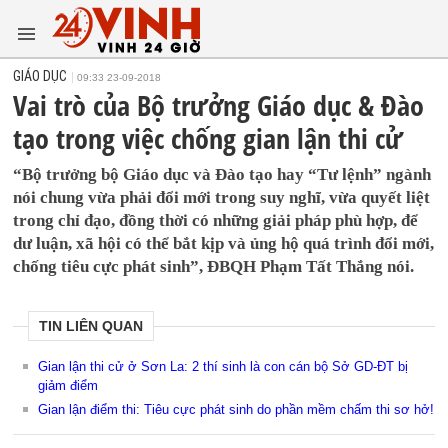
GIÁO DỤC
09:33 23-09-2018
Vai trò của Bộ trưởng Giáo dục & Đào
tạo trong việc chống gian lận thi cử
“Bộ trưởng bộ Giáo dục và Đào tạo hay “Tư lệnh” ngành
nói chung vừa phải đổi mới trong suy nghĩ, vừa quyết liệt
trong chỉ đạo, đồng thời có những giải pháp phù hợp, để
dư luận, xã hội có thể bắt kịp và ủng hộ quá trình đổi mới,
chống tiêu cực phát sinh”, ĐBQH Phạm Tất Thắng nói.
TIN LIÊN QUAN
Gian lận thi cử ở Sơn La: 2 thí sinh là con cán bộ Sở GD-ĐT bị
giảm điểm
Gian lận điểm thi: Tiêu cực phát sinh do phần mềm chấm thi sơ hở!