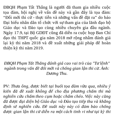
ĐBQH Phạm Tất Thắng là người đã tham gia nhiều cuộc
tọa đàm, hội nghị về vấn đề này và gần đây là tọa đàm:
“Đổi mới thi cử - thực tiễn và những vấn đề đặt ra” do báo
Đại biểu nhân dân tổ chức với sự tham gia của lãnh đạo bộ
Giáo dục và Đào tạo cùng nhiều chuyên gia đầu ngành.
Ngày 17.9, tại Bộ GDĐT cũng đã diễn ra cuộc họp Ban Chỉ
đạo thi THPT quốc gia năm 2018 mở rộng nhằm đánh giá
lại kỳ thi năm 2018 và đề xuất những giải pháp để hoàn
thiện kỳ thi năm 2019.
ĐBQH Phạm Tất Thắng đánh giá cao vai trò của "Tư lệnh"
ngành trong vấn đề đổi mới và chống gian lận thi cử. Ảnh:
Dương Thu.
PV:
Thưa ông, được biết tại buổi tọa đàm vừa qua, nhiều ý
kiến đã đề xuất không để cho địa phương chấm thi mà
nghiên cứu chấm theo cụm hoặc chấm chéo. Việc này cũng
đã được đại diện bộ Giáo dục và Đào tạo tiếp thu và khẳng
định sẽ nghiên cứu. Đề xuất này này có đảm bảo chống
được gian lận thi cử diễn ra một cách tinh vi như tại kỳ thi