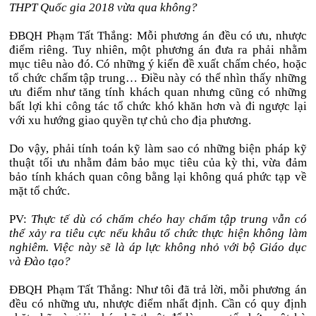
THPT Quốc gia 2018 vừa qua không?
ĐBQH Phạm Tất Thắng: Mỗi phương án đều có ưu, nhược
điểm riêng. Tuy nhiên, một phương án đưa ra phải nhằm
mục tiêu nào đó. Có những ý kiến đề xuất chấm chéo, hoặc
tổ chức chấm tập trung… Điều này có thể nhìn thấy những
ưu điểm như tăng tính khách quan nhưng cũng có những
bất lợi khi công tác tổ chức khó khăn hơn và đi ngược lại
với xu hướng giao quyền tự chủ cho địa phương.
Do vậy, phải tính toán kỹ làm sao có những biện pháp kỹ
thuật tối ưu nhằm đảm bảo mục tiêu của kỳ thi, vừa đảm
bảo tính khách quan công bằng lại không quá phức tạp về
mặt tổ chức.
PV:
Thực tế dù có chấm chéo hay chấm tập trung vẫn có
thể xảy ra tiêu cực nếu khâu tổ chức thực hiện không làm
nghiêm. Việc này sẽ là áp lực không nhỏ với bộ Giáo dục
và Đào tạo?
ĐBQH Phạm Tất Thắng: Như tôi đã trả lời, mỗi phương án
đều có những ưu, nhược điểm nhất định. Cần có quy định