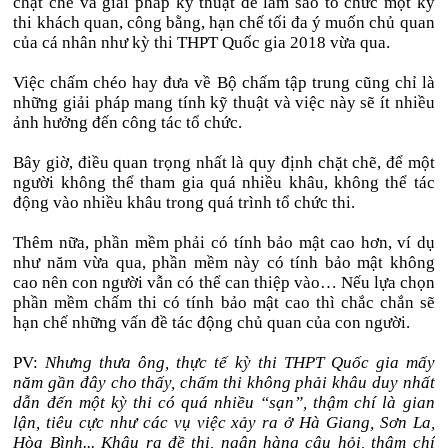
chặt chẽ và giải pháp kỹ thuật để làm sao tổ chức một kỳ
thi khách quan, công bằng, hạn chế tối đa ý muốn chủ quan
của cá nhân như kỳ thi THPT Quốc gia 2018 vừa qua.
Việc chấm chéo hay đưa về Bộ chấm tập trung cũng chỉ là
những giải pháp mang tính kỹ thuật và việc này sẽ ít nhiều
ảnh hưởng đến công tác tổ chức.
Bây giờ, điều quan trọng nhất là quy định chặt chẽ, để một
người không thể tham gia quá nhiều khâu, không thể tác
động vào nhiều khâu trong quá trình tổ chức thi.
Thêm nữa, phần mềm phải có tính bảo mật cao hơn, ví dụ
như năm vừa qua, phần mềm này có tính bảo mật không
cao nên con người vẫn có thể can thiệp vào… Nếu lựa chọn
phần mềm chấm thi có tính bảo mật cao thì chắc chắn sẽ
hạn chế những vấn đề tác động chủ quan của con người.
PV:
Nhưng thưa ông, thực tế kỳ thi THPT Quốc gia mấy
năm gần đây cho thấy, chấm thi không phải khâu duy nhất
dẫn đến một kỳ thi có quá nhiều “sạn”, thậm chí là gian
lận, tiêu cực như các vụ việc xảy ra ở Hà Giang, Sơn La,
Hòa Bình... Khâu ra đề thi, ngân hàng câu hỏi, thậm chí