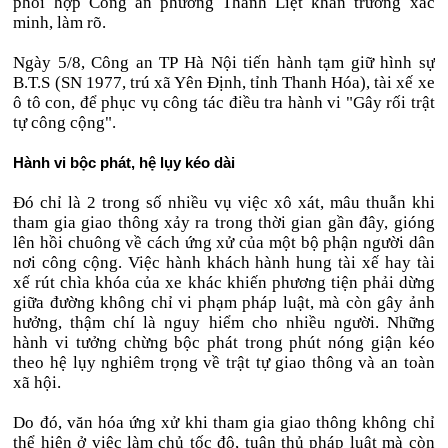
phối hợp Công an phường Thanh Liệt khẩn trương xác
minh, làm rõ.
Ngày 5/8, Công an TP Hà Nội tiến hành tạm giữ hình sự
B.T.S (SN 1977, trú xã Yên Định, tỉnh Thanh Hóa), tài xế xe
ô tô con, để phục vụ công tác điều tra hành vi "Gây rối trật
tự công cộng".
Hành vi bộc phát, hệ lụy kéo dài
Đó chỉ là 2 trong số nhiều vụ việc xô xát, mâu thuẫn khi
tham gia giao thông xảy ra trong thời gian gần đây, gióng
lên hồi chuông về cách ứng xử của một bộ phận người dân
nơi công cộng. Việc hành khách hành hung tài xế hay tài
xế rút chìa khóa của xe khác khiến phương tiện phải dừng
giữa đường không chỉ vi phạm pháp luật, mà còn gây ảnh
hưởng, thậm chí là nguy hiểm cho nhiều người. Những
hành vi tưởng chừng bộc phát trong phút nóng giận kéo
theo hệ lụy nghiêm trọng về trật tự giao thông và an toàn
xã hội.
Do đó, văn hóa ứng xử khi tham gia giao thông không chỉ
thể hiện ở việc làm chủ tốc độ, tuân thủ pháp luật mà còn