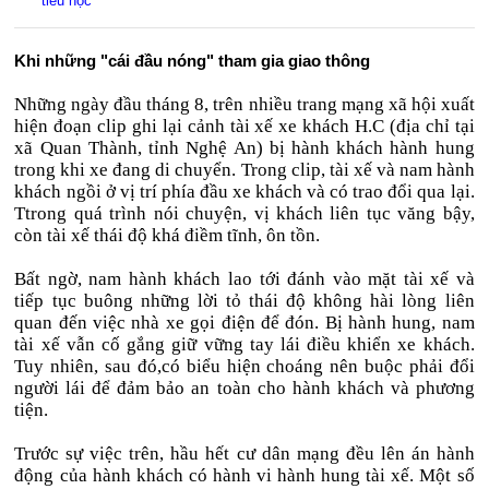
tiểu học
Khi những "cái đầu nóng" tham gia giao thông
Những ngày đầu tháng 8, trên nhiều trang mạng xã hội xuất
hiện đoạn clip ghi lại cảnh tài xế xe khách H.C (địa chỉ tại
xã Quan Thành, tỉnh Nghệ An) bị hành khách hành hung
trong khi xe đang di chuyển. Trong clip, tài xế và nam hành
khách ngồi ở vị trí phía đầu xe khách và có trao đổi qua lại.
Ttrong quá trình nói chuyện, vị khách liên tục văng bậy,
còn tài xế thái độ khá điềm tĩnh, ôn tồn.
Bất ngờ, nam hành khách lao tới đánh vào mặt tài xế và
tiếp tục buông những lời tỏ thái độ không hài lòng liên
quan đến việc nhà xe gọi điện để đón. Bị hành hung, nam
tài xế vẫn cố gắng giữ vững tay lái điều khiển xe khách.
Tuy nhiên, sau đó,có biểu hiện choáng nên buộc phải đổi
người lái để đảm bảo an toàn cho hành khách và phương
tiện.
Trước sự việc trên, hầu hết cư dân mạng đều lên án hành
động của hành khách có hành vi hành hung tài xế. Một số