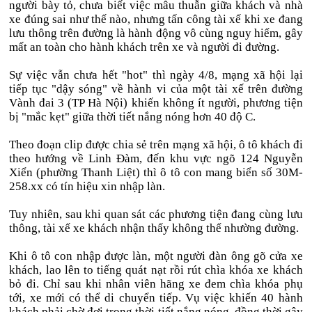
người bày tỏ, chưa biết việc mâu thuẫn giữa khách và nhà
xe đúng sai như thế nào, nhưng tấn công tài xế khi xe đang
lưu thông trên đường là hành động vô cùng nguy hiểm, gây
mất an toàn cho hành khách trên xe và người đi đường.
Sự việc vẫn chưa hết "hot" thì ngày 4/8, mạng xã hội lại
tiếp tục "dậy sóng" về hành vi của một tài xế trên đường
Vành đai 3 (TP Hà Nội) khiến không ít người, phương tiện
bị "mắc kẹt" giữa thời tiết nắng nóng hơn 40 độ C.
Theo đoạn clip được chia sẻ trên mạng xã hội, ô tô khách đi
theo hướng về Linh Đàm, đến khu vực ngõ 124 Nguyễn
Xiển (phường Thanh Liệt) thì ô tô con mang biển số 30M-
258.xx có tín hiệu xin nhập làn.
Tuy nhiên, sau khi quan sát các phương tiện đang cùng lưu
thông, tài xế xe khách nhận thấy không thể nhường đường.
Khi ô tô con nhập được làn, một người đàn ông gõ cửa xe
khách, lao lên to tiếng quát nạt rồi rút chìa khóa xe khách
bỏ đi. Chỉ sau khi nhân viên hãng xe đem chìa khóa phụ
tới, xe mới có thể di chuyển tiếp. Vụ việc khiến 40 hành
khách phải chờ đợi trong thời tiết nắng nóng, đồng thời gây