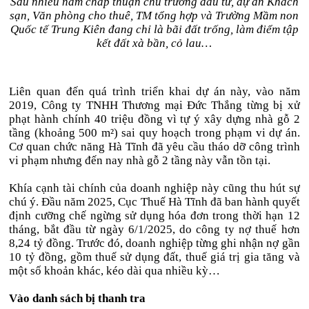
Sau nhiều năm chấp thuận chủ trương đầu tư, dự án Khách
sạn, Văn phòng cho thuê, TM tổng hợp và Trường Mầm non
Quốc tế Trung Kiên đang chỉ là bãi đất trống, làm điểm tập
kết đất xà bần, cỏ lau…
Liên quan đến quá trình triển khai dự án này, vào năm
2019, Công ty TNHH Thương mại Đức Thắng từng bị xử
phạt hành chính 40 triệu đồng vì tự ý xây dựng nhà gỗ 2
tầng (khoảng 500 m²) sai quy hoạch trong phạm vi dự án.
Cơ quan chức năng Hà Tĩnh đã yêu cầu tháo dỡ công trình
vi phạm nhưng đến nay nhà gỗ 2 tầng này vẫn tồn tại.
Khía cạnh tài chính của doanh nghiệp này cũng thu hút sự
chú ý. Đầu năm 2025, Cục Thuế Hà Tĩnh đã ban hành quyết
định cưỡng chế ngừng sử dụng hóa đơn trong thời hạn 12
tháng, bắt đầu từ ngày 6/1/2025, do công ty nợ thuế hơn
8,24 tỷ đồng. Trước đó, doanh nghiệp từng ghi nhận nợ gần
10 tỷ đồng, gồm thuế sử dụng đất, thuế giá trị gia tăng và
một số khoản khác, kéo dài qua nhiều kỳ…
Vào danh sách bị thanh tra