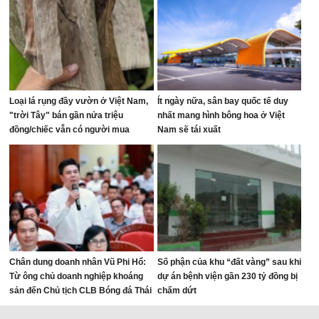
Loại lá rụng đầy vườn ở Việt Nam,
Ít ngày nữa, sân bay quốc tế duy
"trời Tây" bán gần nửa triệu
nhất mang hình bông hoa ở Việt
đồng/chiếc vẫn có người mua
Nam sẽ tái xuất
Chân dung doanh nhân Vũ Phi Hổ:
Số phận của khu “đất vàng” sau khi
Từ ông chủ doanh nghiệp khoáng
dự án bệnh viện gần 230 tỷ đồng bị
sản đến Chủ tịch CLB Bóng đá Thái
chấm dứt
Nguyên