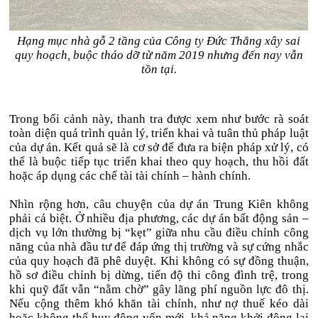
Hạng mục nhà gỗ 2 tầng của Công ty Đức Thắng xây sai
quy hoạch, buộc tháo dỡ từ năm 2019 nhưng đến nay vẫn
tồn tại.
Trong bối cảnh này, thanh tra được xem như bước rà soát
toàn diện quá trình quản lý, triển khai và tuân thủ pháp luật
của dự án. Kết quả sẽ là cơ sở để đưa ra biện pháp xử lý, có
thể là buộc tiếp tục triển khai theo quy hoạch, thu hồi đất
hoặc áp dụng các chế tài tài chính – hành chính.
Nhìn rộng hơn, câu chuyện của dự án Trung Kiên không
phải cá biệt. Ở nhiều địa phương, các dự án bất động sản –
dịch vụ lớn thường bị “kẹt” giữa nhu cầu điều chỉnh công
năng của nhà đầu tư để đáp ứng thị trường và sự cứng nhắc
của quy hoạch đã phê duyệt. Khi không có sự đồng thuận,
hồ sơ điều chỉnh bị dừng, tiến độ thi công đình trệ, trong
khi quỹ đất vẫn “nằm chờ” gây lãng phí nguồn lực đô thị.
Nếu cộng thêm khó khăn tài chính, như nợ thuế kéo dài
hoặc không thể huy động vốn mới, khả năng khởi động lại