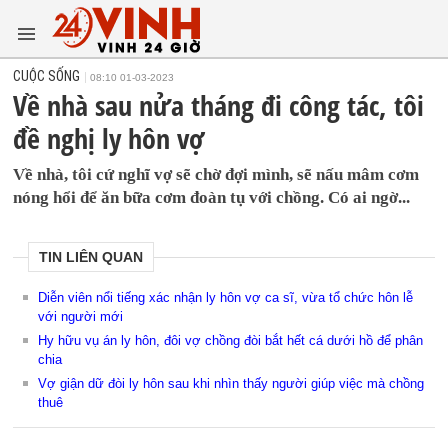
CUỘC SỐNG
08:10 01-03-2023
Về nhà sau nửa tháng đi công tác, tôi
đề nghị ly hôn vợ
Về nhà, tôi cứ nghĩ vợ sẽ chờ đợi mình, sẽ nấu mâm cơm
nóng hổi để ăn bữa cơm đoàn tụ với chồng. Có ai ngờ...
TIN LIÊN QUAN
Diễn viên nổi tiếng xác nhận ly hôn vợ ca sĩ, vừa tổ chức hôn lễ
với người mới
Hy hữu vụ án ly hôn, đôi vợ chồng đòi bắt hết cá dưới hồ để phân
chia
Vợ giận dữ đòi ly hôn sau khi nhìn thấy người giúp việc mà chồng
thuê