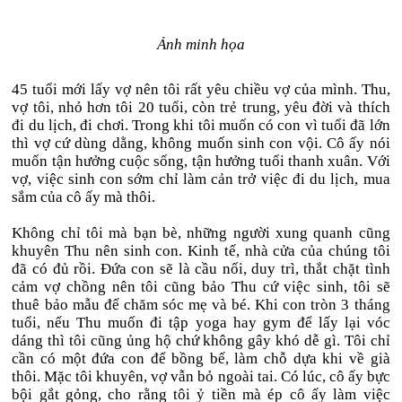
Ảnh minh họa
45 tuổi mới lấy vợ nên tôi rất yêu chiều vợ của mình. Thu,
vợ tôi, nhỏ hơn tôi 20 tuổi, còn trẻ trung, yêu đời và thích
đi du lịch, đi chơi. Trong khi tôi muốn có con vì tuổi đã lớn
thì vợ cứ dùng dằng, không muốn sinh con vội. Cô ấy nói
muốn tận hưởng cuộc sống, tận hưởng tuổi thanh xuân. Với
vợ, việc sinh con sớm chỉ làm cản trở việc đi du lịch, mua
sắm của cô ấy mà thôi.
Không chỉ tôi mà bạn bè, những người xung quanh cũng
khuyên Thu nên sinh con. Kinh tế, nhà cửa của chúng tôi
đã có đủ rồi. Đứa con sẽ là cầu nối, duy trì, thắt chặt tình
cảm vợ chồng nên tôi cũng bảo Thu cứ việc sinh, tôi sẽ
thuê bảo mẫu để chăm sóc mẹ và bé. Khi con tròn 3 tháng
tuổi, nếu Thu muốn đi tập yoga hay gym để lấy lại vóc
dáng thì tôi cũng ủng hộ chứ không gây khó dễ gì. Tôi chỉ
cần có một đứa con để bồng bế, làm chỗ dựa khi về già
thôi. Mặc tôi khuyên, vợ vẫn bỏ ngoài tai. Có lúc, cô ấy bực
bội gắt gỏng, cho rằng tôi ỷ tiền mà ép cô ấy làm việc