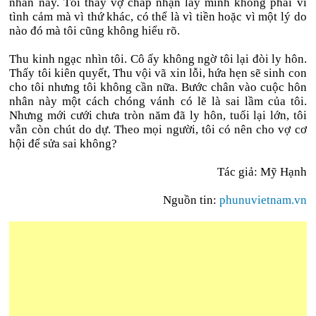
nhân này. Tôi thấy vợ chấp nhận lấy mình không phải vì
tình cảm mà vì thứ khác, có thể là vì tiền hoặc vì một lý do
nào đó mà tôi cũng không hiểu rõ.
Thu kinh ngạc nhìn tôi. Cô ấy không ngờ tôi lại đòi ly hôn.
Thấy tôi kiên quyết, Thu vội vã xin lỗi, hứa hẹn sẽ sinh con
cho tôi nhưng tôi không cần nữa. Bước chân vào cuộc hôn
nhân này một cách chóng vánh có lẽ là sai lầm của tôi.
Nhưng mới cưới chưa tròn năm đã ly hôn, tuổi lại lớn, tôi
vẫn còn chút do dự. Theo mọi người, tôi có nên cho vợ cơ
hội để sửa sai không?
Tác giả: Mỹ Hạnh
Nguồn tin:
phunuvietnam.vn