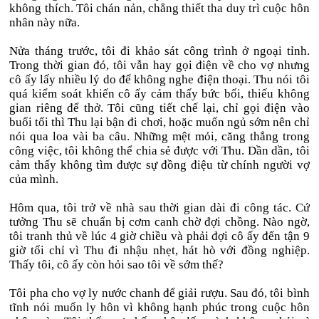
không thích. Tôi chán nản, chẳng thiết tha duy trì cuộc hôn
nhân này nữa.
Nửa tháng trước, tôi đi khảo sát công trình ở ngoại tỉnh.
Trong thời gian đó, tôi vẫn hay gọi điện về cho vợ nhưng
cô ấy lấy nhiều lý do để không nghe điện thoại. Thu nói tôi
quá kiểm soát khiến cô ấy cảm thấy bức bối, thiếu không
gian riêng để thở. Tôi cũng tiết chế lại, chỉ gọi điện vào
buổi tối thì Thu lại bận đi chơi, hoặc muốn ngủ sớm nên chỉ
nói qua loa vài ba câu. Những mệt mỏi, căng thẳng trong
công việc, tôi không thể chia sẻ được với Thu. Dần dần, tôi
cảm thấy không tìm được sự đồng điệu từ chính người vợ
của mình.
Hôm qua, tôi trở về nhà sau thời gian dài đi công tác. Cứ
tưởng Thu sẽ chuẩn bị cơm canh chờ đợi chồng. Nào ngờ,
tôi tranh thủ về lúc 4 giờ chiều và phải đợi cô ấy đến tận 9
giờ tối chỉ vì Thu đi nhậu nhẹt, hát hò với đồng nghiệp.
Thấy tôi, cô ấy còn hỏi sao tôi về sớm thế?
Tôi pha cho vợ ly nước chanh để giải rượu. Sau đó, tôi bình
tĩnh nói muốn ly hôn vì không hạnh phúc trong cuộc hôn