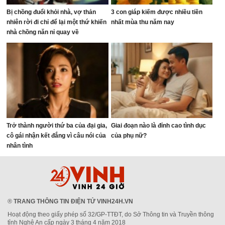
Bị chồng đuổi khỏi nhà, vợ thản
3 con giáp kiếm được nhiều tiền
nhiên rời đi chỉ để lại một thứ khiến
nhất mùa thu năm nay
nhà chồng năn nỉ quay về
Trở thành người thứ ba của đại gia,
Giai đoạn nào là đỉnh cao tình dục
cô gái nhận kết đắng vì câu nói của
của phụ nữ?
nhân tình
®
TRANG THÔNG TIN ĐIỆN TỬ VINH24H.VN
Hoạt động theo giấy phép số 32/GP-TTĐT, do Sở Thông tin và Truyền thông
tỉnh Nghệ An cấp ngày 3 tháng 4 năm 2018