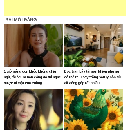
BÀI MỚI ĐĂNG
1 giờ sáng con khóc không chịu
Bóc trần bẫy tài sản khiến phụ nữ
ngủ, tôi ôm ra ban công dỗ thì nghe
có thể ra đi tay trắng sau ly hôn dù
được bí mật của chồng
đã đóng góp rất nhiều